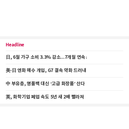
Headline
日, 6월 가구 소비 3.3% 감소...7개월 연속↓
美·日 엔화 매수 개입, G7 결속 약화 드러내
中 부유층, 명품백 대신 ‘고급 화장품’ 산다
英, 화학기업 폐업 속도 5년 새 2배 빨라져