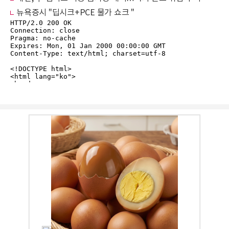
뉴욕증시 "딥시크+PCE 물가 쇼크 "