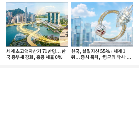
세계 초고액자산가 71만명… 한
한국, 실질자산 55%↑ 세계 1
국 종부세 강화, 홍콩 세율 0%
위… 증시 폭락, ‘평균의 착시’와
부의 유동성 위기