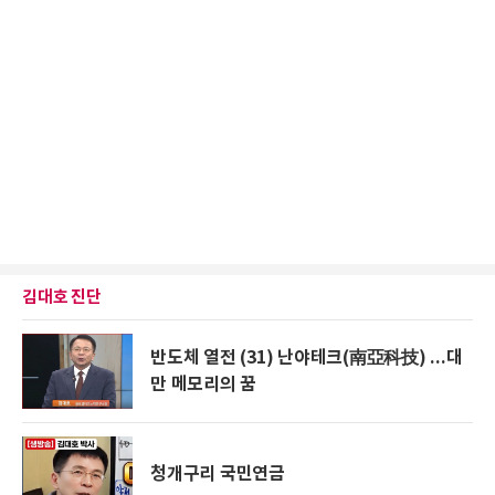
김대호 진단
반도체 열전 (31) 난야테크(南亞科技) ...대
만 메모리의 꿈
청개구리 국민연금