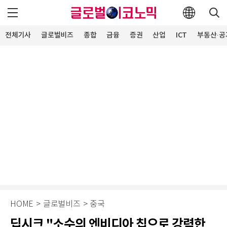
전체기사
글로벌비즈
종합
금융
증권
산업
ICT
부동산·공
HOME
>
글로벌비즈
>
중국
딥시크 "소수의 엔비디아 칩으로 강력한