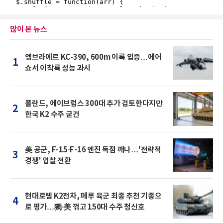
많이 본 뉴스
엠브라에르 KC-390, 600m 이륙 입증…에어
1
쇼서 이착륙 성능 과시
폴란드, 에이브럼스 300대 추가 검토한다지만
2
한국 K2 수주 굳건
美 공군, F-15·F-16 엔진 독점 깨나…'전략적
3
경쟁' 입찰 전환
현대로템 K2전차, 페루 육군 최종 추천 기종으
4
로 평가…獨·美 꺾고 150대 수주 청신호