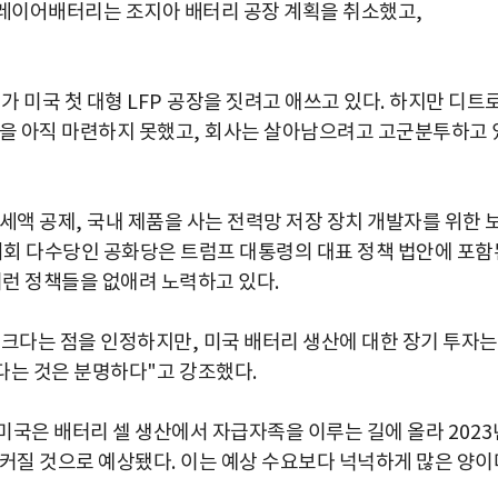
박지수 아나운서가 타본 ‘전설의 무쏘’
레이어배터리는 조지아 배터리 공장 계획을 취소했고
,
초보자도 반할 반전 매력”
가 미국 첫 대형
LFP
공장을 짓려고 애쓰고 있다
.
하지만 디트
돈을 아직 마련하지 못했고
,
회사는 살아남으려고 고군분투하고 
 세액 공제
,
국내 제품을 사는 전력망 저장 장치 개발자를 위한 
의회 다수당인 공화당은 트럼프 대통령의 대표 정책 법안에 포함
 이런 정책들을 없애려 노력하고 있다
.
 크다는 점을 인정하지만
,
미국 배터리 생산에 대한 장기 투자는
다는 것은 분명하다
"
고 강조했다
.
미국은 배터리 셀 생산에서 자급자족을 이루는 길에 올라
2023
커질 것으로 예상됐다
.
이는 예상 수요보다 넉넉하게 많은 양이