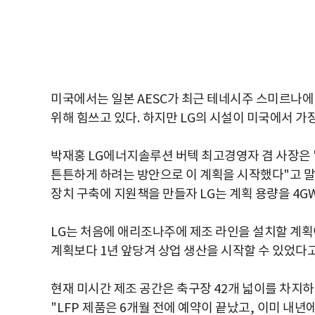
미국에서는 일본
AESC
가 최근 테네시주 스미르나에
위해 힘쓰고 있다
.
하지만
LG
의 시설이 미국에서 가
박재홍
LG
에너지솔루션 버텍 최고경영자 겸 사장은
튼튼하게 하려는 방안으로 이 계획을 시작했다
"
고 
장치 구축에 지원책을 만들자
LG
는 계획 용량을
4G
LG
는 처음에 애리조나주에 제조 라인을 설치할 계
계획보다
1
년 앞당겨 상업 생산을 시작할 수 있었다
현재 미시간 제조 공간은 축구장
42
개 넓이를 차지
"LFP
제품은
6
개월 전에 예약이 끝났고
,
이미 내년에