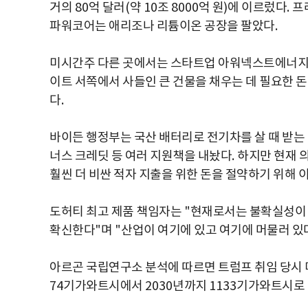
거의
80
억 달러
(
약
10
조
8000
억 원
)
에 이르렀다
.
프
파워코어는 애리조나 리튬이온 공장을 팔았다
.
미시간주 다른 곳에서는 스타트업 아워넥스트에너지
이트 서쪽에서 사들인 큰 건물을 채우는 데 필요한 
다
.
바이든 행정부는 국산 배터리로 전기차를 살 때 받는
너스 크레딧 등 여러 지원책을 내놨다
.
하지만 현재 
훨씬 더 비싼 적자 지출을 위한 돈을 절약하기 위해
도허티 최고 제품 책임자는
"
현재로서는 불확실성이
확신한다
"
며
"
산업이 여기에 있고 여기에 머물러 있
아르곤 국립연구소 분석에 따르면 트럼프 취임 당시 
74
기가와트시에서
2030
년까지
1133
기가와트시로 