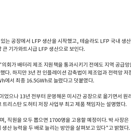
 있는 공장에서
LFP
생산을 시작했고
,
테슬라도
LFP
국내 생
장 큰 기가와트시급
LFP
생산으로 보인다
.
"
의회가 배터리 제조 지원책을 통과시키기 전에도 지역 공급망
말했다
.
하지만
3
년 전 인플레이션 감축법이 제조업과 전력망 저
Wh
에서 최종
16.5GWh
로 늘렸다고 덧붙였다.
획이었으나
13
년 전부터 운영해온 미시간 공장으로 옮기면서 원
고 트리스탄 도허티 저장 사업부 최고 제품 책임자는 설명했다
.
하며
,
직원을 모두 뽑으면
1700
명을 고용할 예정이다
.
박 사장은
 생산 능력을 두 배로 늘리는 방안을 살펴보고 있다
"
고 밝혔다
.