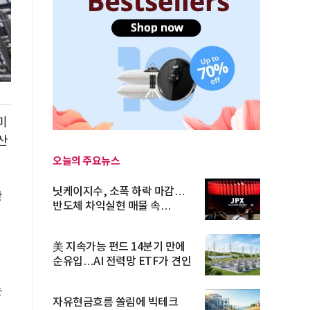
미
산
오늘의 주요뉴스
닛케이지수, 소폭 하락 마감…
장
반도체 차익실현 매물 속
TOPIX 선...
美 지속가능 펀드 14분기 만에
순유입…AI 전력망 ETF가 견인
는
자유현금흐름 쏠림에 빅테크