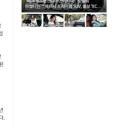
… “여성·
"에어 서스펜션이 기본이라니!" 갓성비
"디자인 대
미쳤다는 스웨디시 프리미엄 SUV, 볼보 'XC60
크로스오버
B5 울트라'
로
있
보
된
년
다
.