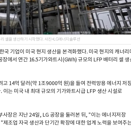
터리 셀을 생산하기 시작했다. 사진=LG에너지솔루션
 한국 기업이 미국 현지 생산을 본격화했다. 미국 현지의 캐너리
에서 연간 16.5기가와트시(GWh) 규모의 LFP 배터리 셀 생
리려고
14
억 달러
(
약
1
조
9000
억 원
)
을 들여 전력망용 에너지 저
다
.
이는 미국 내 최대 규모의 기가와트시급
LFP
생산 시설로
 부사장은 지난
24
일
,
LG
공장을 둘러본 뒤
,
"
이는 에너지저장
 "
제조업 자국 생산과 단기간 확장에 대한 업계 노력을 보여주