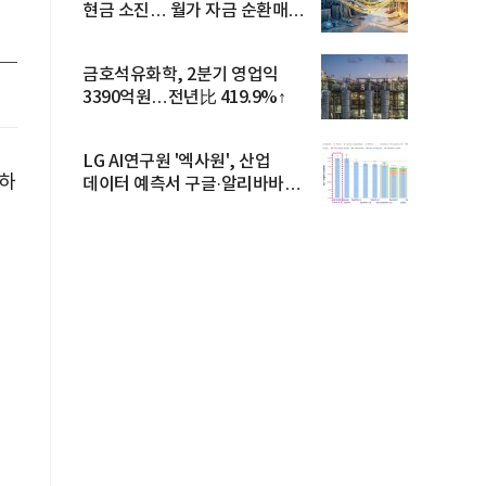
현금 소진… 월가 자금 순환매
확산
금호석유화학, 2분기 영업익
3390억원…전년比 419.9%↑
LG AI연구원 '엑사원', 산업
하
데이터 예측서 구글·알리바바
제쳐