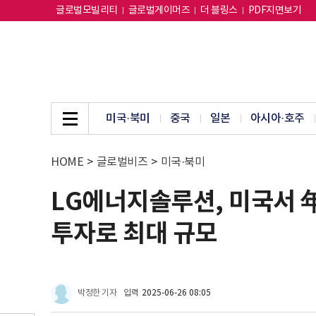
글로벌모빌리티
글로벌게이머즈
더 블링스
PDF지면보기
미국·북미
중국
일본
아시아·호주
HOME
>
글로벌비즈
>
미국·북미
LG에너지솔루션, 미국서 年 
투자로 최대 규모
박정한 기자
입력
2025-06-26 08:05