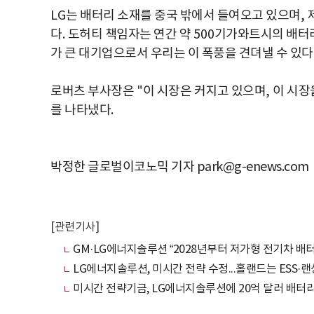
LG
는 배터리 소재를 중국 밖에서 들여오고 있으며
,
다
.
도허티 책임자는 연간 약
500
기가와트시의 배터
가 큰 대기업으로서 우리는 이 폭풍을 견뎌낼 수 있다
로버츠 부사장은
"
이 시장은 커지고 있으며
,
이 시장
를 나타냈다
.
박정한 글로벌이코노믹 기자 park@g-enews.com
[관련기사]
GM·LG에너지솔루션 “2028년부터 저가형 전기차 배터
LG에너지솔루션, 미시간 전략 수정...홀랜드는 ESS·
미시간 전략기금, LG에너지솔루션에 20억 달러 배터