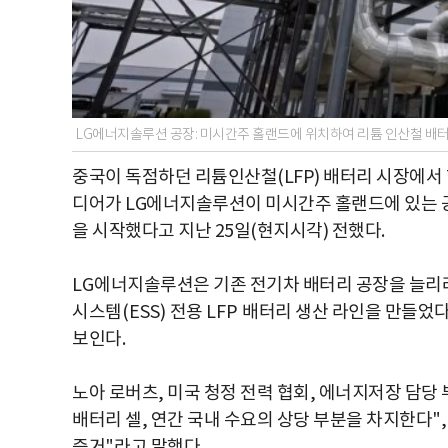
LG에너지솔루션 공장: 미시간주 홀랜드에 위치하여 리튬 인산철 배
중국이 독점하던 리튬인산철(LFP) 배터리 시장에서
디어가 LG에너지솔루션이 미시간주 홀랜드에 있는 공장
을 시작했다고 지난 25일(현지시각) 전했다.
LG
에너지솔루션은 기존 전기차 배터리 공장을 늘
시스템
(ESS)
전용
LFP
배터리 생산 라인을 만들었
보인다
.
노아 로버츠, 미국 청정 전력 협회, 에너지저장 담당
배터리 셀, 연간 국내 수요의 상당 부분을 차지한다
"
,
증거
"
라고 말했다
.