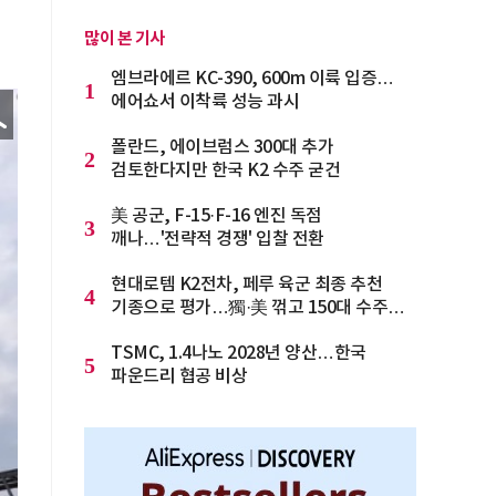
많이 본 기사
엠브라에르 KC-390, 600m 이륙 입증…
1
에어쇼서 이착륙 성능 과시
폴란드, 에이브럼스 300대 추가
2
검토한다지만 한국 K2 수주 굳건
美 공군, F-15·F-16 엔진 독점
3
깨나…'전략적 경쟁' 입찰 전환
현대로템 K2전차, 페루 육군 최종 추천
4
기종으로 평가…獨·美 꺾고 150대 수주
청신호
TSMC, 1.4나노 2028년 양산…한국
5
파운드리 협공 비상