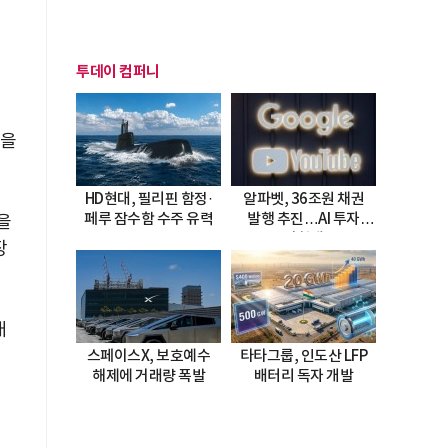
투데이 컴퍼니
산을
HD현대, 필리핀 함정·
알파벳, 36조원 채권
페루 잠수함 수주 유력
발행 추진…AI 투자
을
시험대
장
래
스페이스X, 보호예수
타타그룹, 인도산 LFP
해제에 거래량 폭발
배터리 독자 개발