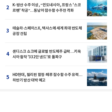
K-방산 수주 이상, “인도네시아, 프랑스 '스코
2
르펜' 착공”…동남아 잠수함 수주전 격화
테슬라·스페이스X, 텍사스에 세계 최대 반도체
3
공장 건립
샌디스크 쇼크에 글로벌 반도체주 급락…키옥
4
시아 합작 '332단 낸드'로 돌파구
HD현대, 필리핀 함정·페루 잠수함 수주 유력…
5
하반기 방산 대박 예고