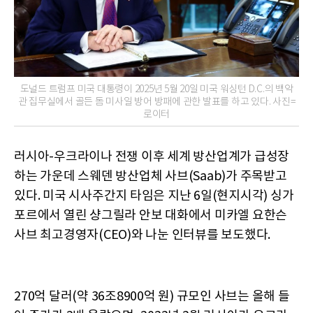
도널드 트럼프 미국 대통령이 2025년 5월 20일 미국 워싱턴 D.C.의 백악
관 집무실에서 골든 돔 미사일 방어 방패에 관한 발표를 하고 있다. 사진=
로이터
러시아-우크라이나 전쟁 이후 세계 방산업계가 급성장
하는 가운데 스웨덴 방산업체 사브(Saab)가 주목받고
있다. 미국 시사주간지 타임은 지난 6일(현지시각) 싱가
포르에서 열린 샹그릴라 안보 대화에서 미카엘 요한슨
사브 최고경영자(CEO)와 나눈 인터뷰를 보도했다.
270억 달러(약 36조8900억 원) 규모인 사브는 올해 들