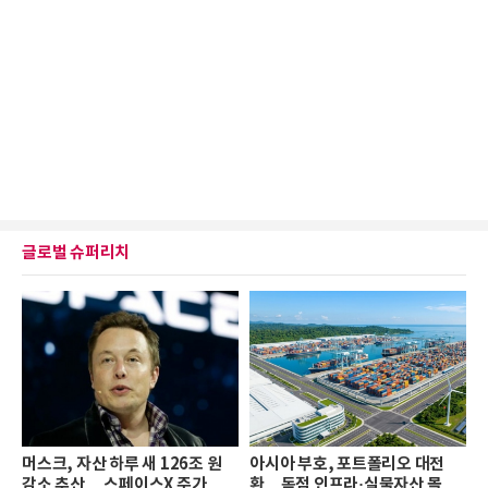
글로벌 슈퍼리치
머스크, 자산 하루 새 126조 원
아시아 부호, 포트폴리오 대전
감소 추산… 스페이스X 주가 하
환…독점 인프라·실물자산 몰린