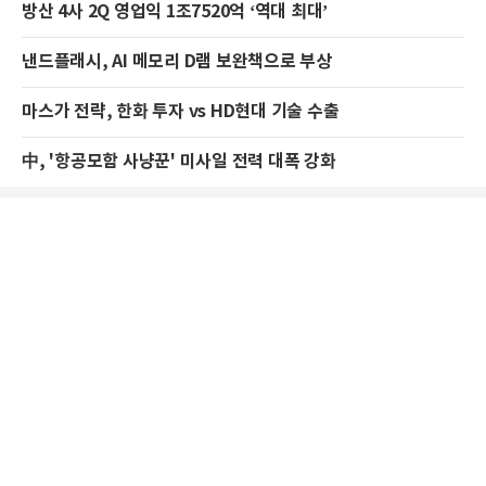
방산 4사 2Q 영업익 1조7520억 ‘역대 최대’
낸드플래시, AI 메모리 D램 보완책으로 부상
마스가 전략, 한화 투자 vs HD현대 기술 수출
中, '항공모함 사냥꾼' 미사일 전력 대폭 강화