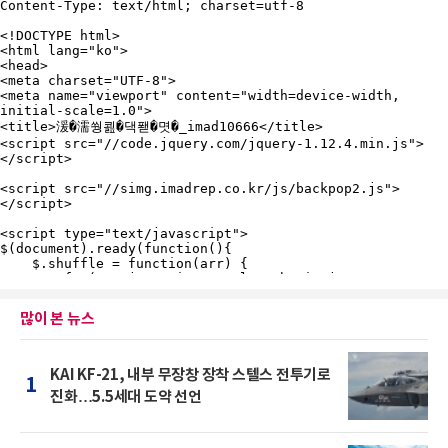
많이 본 뉴스
KAI KF-21, 내부 무장창 장착 스텔스 전투기로
1
진화…5.5세대 도약 선언