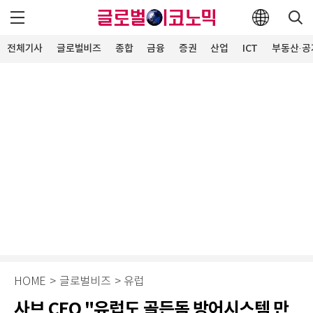
전체기사
글로벌비즈
종합
금융
증권
산업
ICT
부동산·공
HOME
>
글로벌비즈
>
유럽
사브 CEO "유럽도 골든돔 방어시스템 만