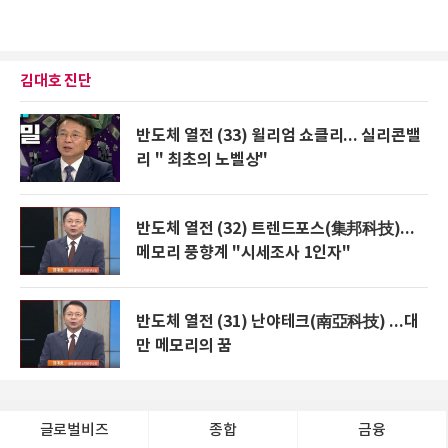
김대호 진단
반도체 열전 (33) 윌리엄 쇼클리... 실리콘밸
리 " 최초의 노벨상"
반도체 열전 (32) 트렌드포스(集邦科技)...
메모리 풍향계 "시세조사 1인자"
반도체 열전 (31) 난야테크(南亞科技) ...대
만 메모리의 꿈
글로벌비즈
종합
금융