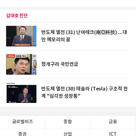
김대호 진단
반도체 열전 (31) 난야테크(南亞科技) ...대
만 메모리의 꿈
청개구리 국민연금
반도체 열전 (30) 테슬라 (Tesla) 구조적 한
계 "심각한 성장통"
글로벌비즈
종합
금융
증권
산업
ICT