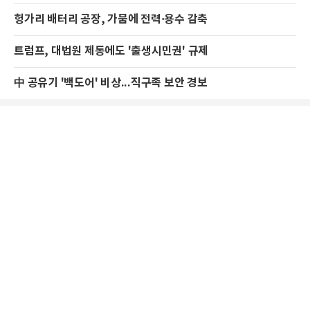
헝가리 배터리 공장, 가뭄에 전력·용수 감축
트럼프, 대법원 제동에도 '출생시민권' 규제
中 공유기 '백도어' 비상...직구족 보안 경보