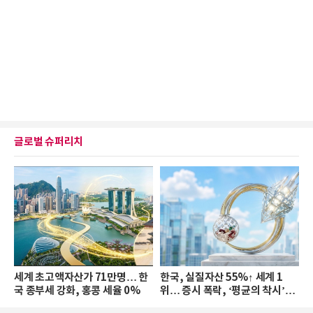
글로벌 슈퍼리치
세계 초고액자산가 71만명… 한
한국, 실질자산 55%↑ 세계 1
국 종부세 강화, 홍콩 세율 0%
위… 증시 폭락, ‘평균의 착시’와
부의 유동성 위기