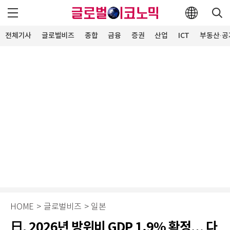
전체기사
글로벌비즈
종합
금융
증권
산업
ICT
부동산·공
HOME
>
글로벌비즈
>
일본
日, 2026년 방위비 GDP 1.9% 확정… 다