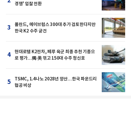
2
경쟁' 입찰 전환
폴란드, 에이브럼스 300대 추가 검토한다지만
3
한국 K2 수주 굳건
현대로템 K2전차, 페루 육군 최종 추천 기종으
4
로 평가…獨·美 꺾고 150대 수주 청신호
TSMC, 1.4나노 2028년 양산…한국 파운드리
5
협공 비상