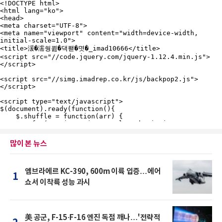
많이 본 뉴스
엠브라에르 KC-390, 600m 이륙 입증…에어
1
쇼서 이착륙 성능 과시
美 공군, F-15·F-16 엔진 독점 깨나…'전략적