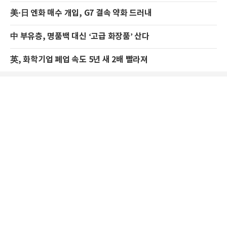
美·日 엔화 매수 개입, G7 결속 약화 드러내
中 부유층, 명품백 대신 ‘고급 화장품’ 산다
英, 화학기업 폐업 속도 5년 새 2배 빨라져