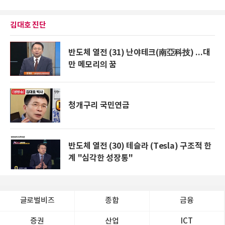
김대호 진단
반도체 열전 (31) 난야테크(南亞科技) ...대
만 메모리의 꿈
청개구리 국민연금
반도체 열전 (30) 테슬라 (Tesla) 구조적 한
계 "심각한 성장통"
글로벌비즈
종합
금융
증권
산업
ICT