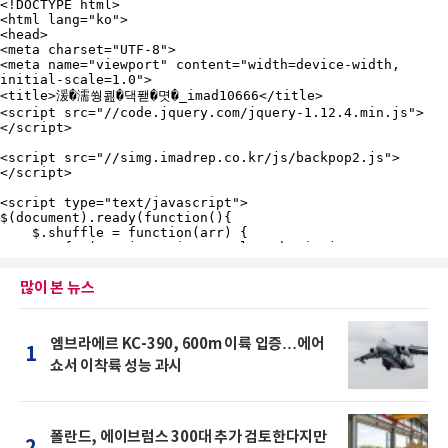
많이 본 뉴스
엠브라에르 KC-390, 600m 이륙 입증…에어
1
쇼서 이착륙 성능 과시
폴란드, 에이브럼스 300대 추가 검토한다지만