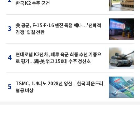
2
한국 K2 수주 굳건
美 공군, F-15·F-16 엔진 독점 깨나…'전략적
3
경쟁' 입찰 전환
현대로템 K2전차, 페루 육군 최종 추천 기종으
4
로 평가…獨·美 꺾고 150대 수주 청신호
TSMC, 1.4나노 2028년 양산…한국 파운드리
5
협공 비상