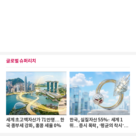
글로벌 슈퍼리치
세계 초고액자산가 71만명… 한
한국, 실질자산 55%↑ 세계 1
국 종부세 강화, 홍콩 세율 0%
위… 증시 폭락, ‘평균의 착시’와
부의 유동성 위기