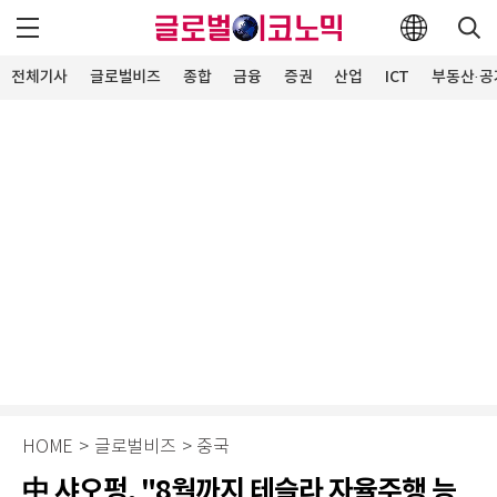
전체기사
글로벌비즈
종합
금융
증권
산업
ICT
부동산·공
HOME
>
글로벌비즈
>
중국
中 샤오펑, "8월까지 테슬라 자율주행 능