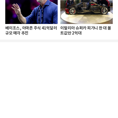
베이조스, 아마존 주식 41억달러
이탈리아 슈퍼카 피가니 한 대 볼
규모 매각 추진
트값만 2억대