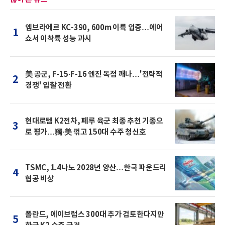
엠브라에르 KC-390, 600m 이륙 입증…에어
1
쇼서 이착륙 성능 과시
美 공군, F-15·F-16 엔진 독점 깨나…'전략적
2
경쟁' 입찰 전환
현대로템 K2전차, 페루 육군 최종 추천 기종으
3
로 평가…獨·美 꺾고 150대 수주 청신호
TSMC, 1.4나노 2028년 양산…한국 파운드리
4
협공 비상
폴란드, 에이브럼스 300대 추가 검토한다지만
5