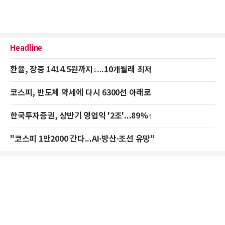
Headline
환율, 장중 1414.5원까지↓...10개월래 최저
코스피, 반도체 약세에 다시 6300선 아래로
한국투자증권, 상반기 영업익 '2조'...89%↑
"코스피 1만2000 간다...AI·방산·조선 유망"