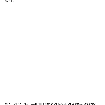
했다.
이는 같은 기간 국방비(4610억 달러·약 680조 4360억