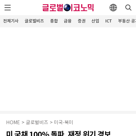
전체기사
글로벌비즈
종합
금융
증권
산업
ICT
부동산·공
HOME
>
글로벌비즈
>
미국·북미
미 국채 100% 돌파, 재정 위기 경보…