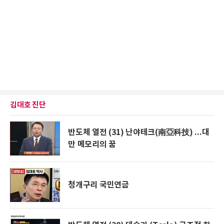
김대호 진단
반도체 열전 (31) 난야테크(南亞科技) ...대
만 메모리의 꿈
청개구리 국민연금