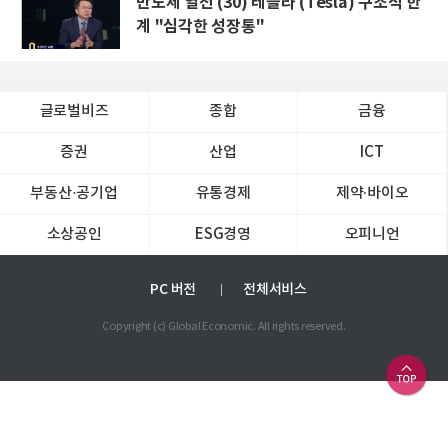
반도체 열전 (30) 테슬라 (Tesla) 구조적 한
계 "심각한 성장통"
글로벌비즈
종합
금융
증권
산업
ICT
부동산·공기업
유통경제
제약∙바이오
소상공인
ESG경영
오피니언
PC 버전
전체서비스
Copyright (c) Global Economic. All rights reserved.