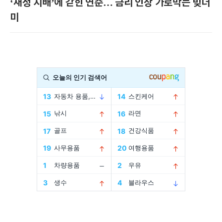
‘재정 지배’에 갇힌 연준… 금리 인상 가로막는 빚더
미