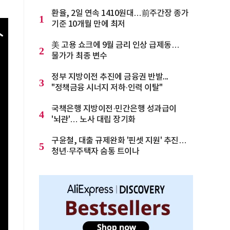
환율, 2일 연속 1410원대…前주간장 종가
1
기준 10개월 만에 최저
美 고용 쇼크에 9월 금리 인상 급제동…
2
물가가 최종 변수
정부 지방이전 추진에 금융권 반발...
3
"정책금융 시너지 저하·인력 이탈"
국책은행 지방이전·민간은행 성과급이
4
'뇌관'… 노사 대립 장기화
구윤철, 대출 규제완화 '핀셋 지원' 추진…
5
청년·무주택자 숨통 트이나