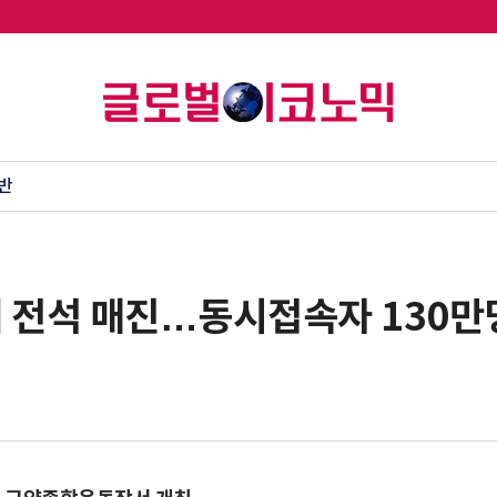
반
에 전석 매진…동시접속자 130만