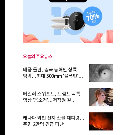
오늘의 주요뉴스
태풍 돌핀, 중국 동해안 상륙
임박…최대 500mm '물폭탄'
예고
테일러 스위프트, 트럼프 틱톡
영상 '음소거'…저작권 칼
빼들었...
캐나다 와인 산지 산불 대피령…
주민 2만명 긴급 피난