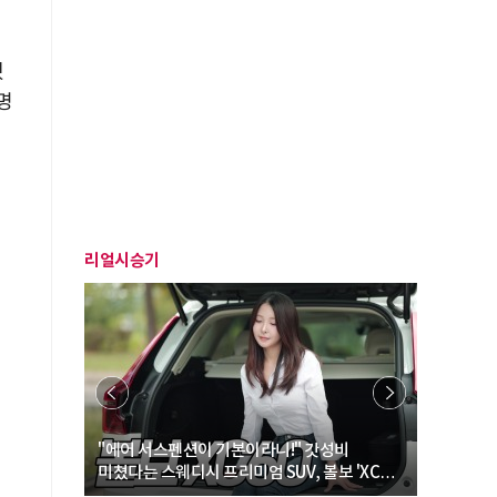
됐
명
리얼시승기
… “여성·
"에어 서스펜션이 기본이라니!" 갓성비
"디자인 대
미쳤다는 스웨디시 프리미엄 SUV, 볼보 'XC60
크로스오버
B5 울트라'