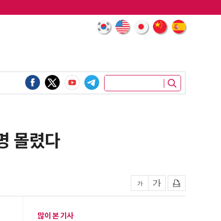
명 몰렸다
많이 본 기사