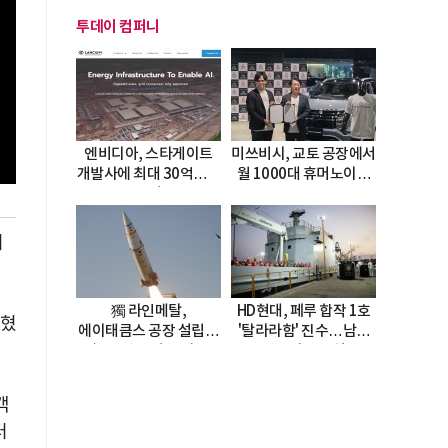
투데이 컴퍼니
엔비디아, 스타게이트
미쓰비시, 교토 공장에서
개발사에 최대 30억달러
월 1000대 휴머노이드
투자
양산
이
獨 라인메탈,
HD현대, 페루 합작 1호
밝혔
에이태큼스 공장 설립…
'탈라라함' 진수…남미
美 탄약고 기갈 해소
방산거점 결실
한계
객
터