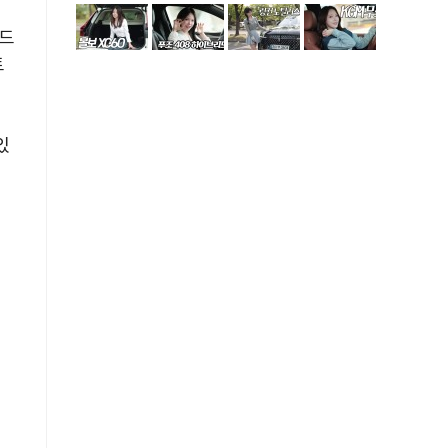
카드
트
있