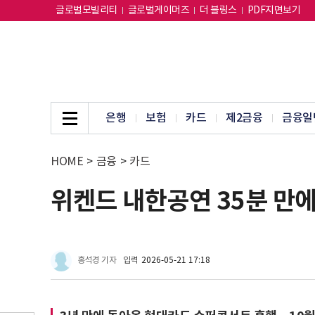
글로벌모빌리티
글로벌게이머즈
더 블링스
PDF지면보기
은행
보험
카드
제2금융
금융일
HOME
>
금융
>
카드
위켄드 내한공연 35분 만
홍석경 기자
입력
2026-05-21 17:18