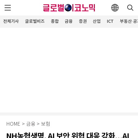
전체기사
글로벌비즈
종합
금융
증권
산업
ICT
부동산·공
HOME
>
금융
>
보험
NH농협생명, AI 보안 위협 대응 강화…AI