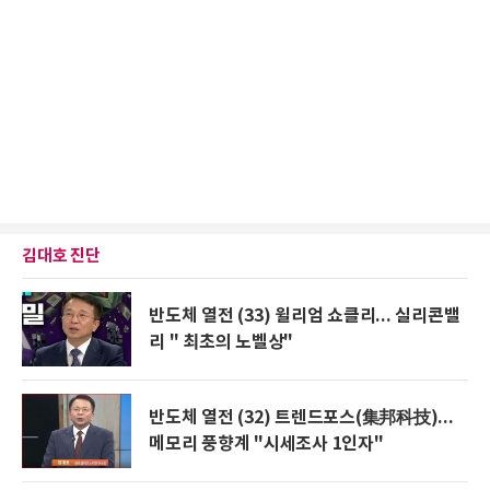
김대호 진단
반도체 열전 (33) 윌리엄 쇼클리... 실리콘밸
리 " 최초의 노벨상"
반도체 열전 (32) 트렌드포스(集邦科技)...
메모리 풍향계 "시세조사 1인자"