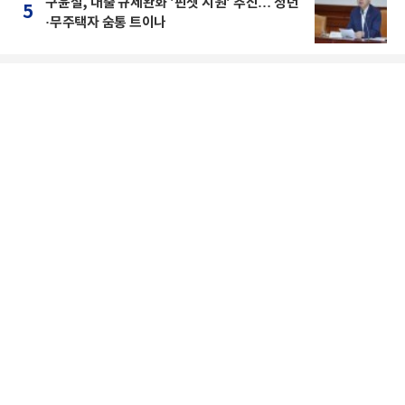
구윤철, 대출 규제완화 '핀셋 지원' 추진… 청년
5
·무주택자 숨통 트이나