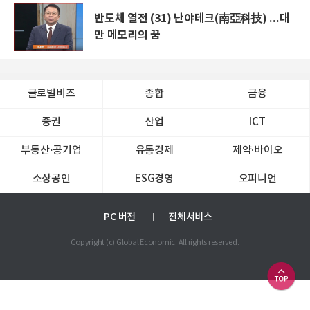
반도체 열전 (31) 난야테크(南亞科技) ...대
만 메모리의 꿈
글로벌비즈
종합
금융
증권
산업
ICT
부동산·공기업
유통경제
제약∙바이오
소상공인
ESG경영
오피니언
PC 버전
전체서비스
Copyright (c) Global Economic. All rights reserved.