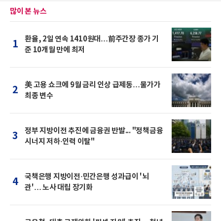
많이 본 뉴스
환율, 2일 연속 1410원대…前주간장 종가 기
1
준 10개월 만에 최저
美 고용 쇼크에 9월 금리 인상 급제동…물가가
2
최종 변수
정부 지방이전 추진에 금융권 반발... "정책금융
3
시너지 저하·인력 이탈"
국책은행 지방이전·민간은행 성과급이 '뇌
4
관'… 노사 대립 장기화