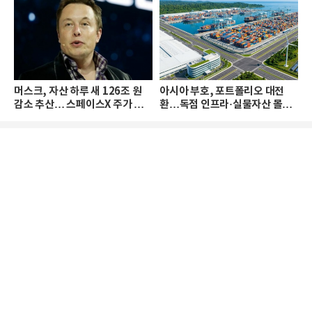
머스크, 자산 하루 새 126조 원
아시아 부호, 포트폴리오 대전
감소 추산… 스페이스X 주가 하
환…독점 인프라·실물자산 몰린
락 때문
다