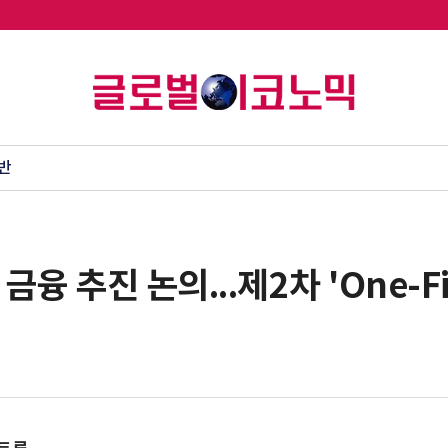
반
융 추진 논의...제2차 'One-F