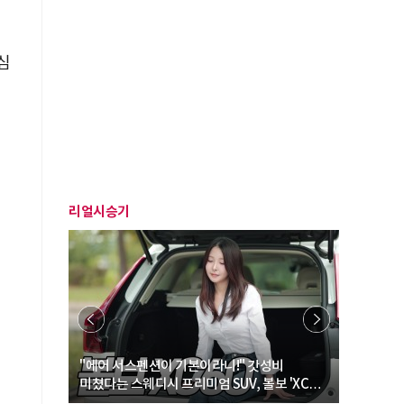
심
리얼시승기
… “여성·
"에어 서스펜션이 기본이라니!" 갓성비
"디자인 대
미쳤다는 스웨디시 프리미엄 SUV, 볼보 'XC60
크로스오버
B5 울트라'