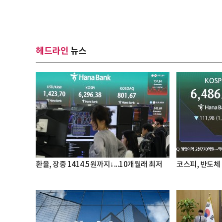
헤드라인
뉴스
환율, 장중 1414.5원까지↓...10개월래 최저
코스피, 반도체 