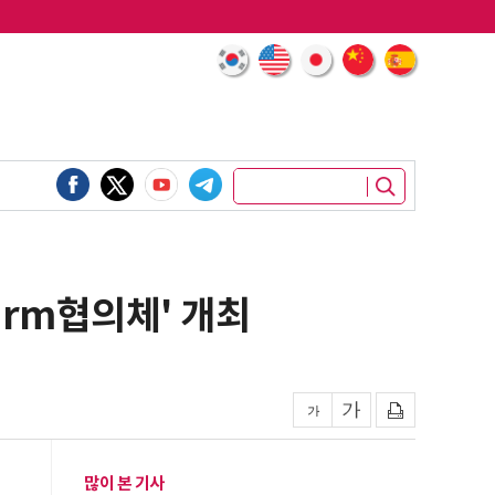
irm협의체' 개최
많이 본 기사