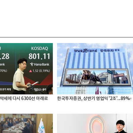
약세에 다시 6300선 아래로
한국투자증권, 상반기 영업익 '2조'...89%↑