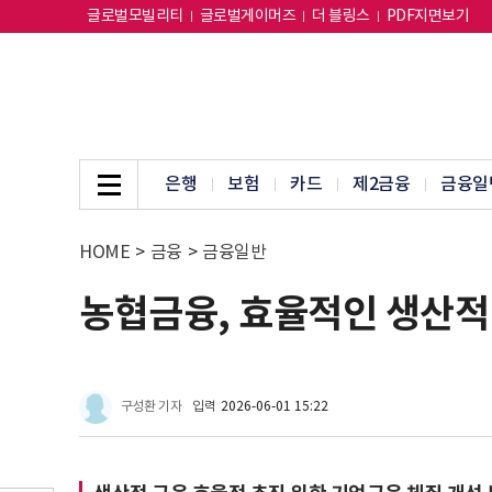
글로벌모빌리티
글로벌게이머즈
더 블링스
PDF지면보기
은행
보험
카드
제2금융
금융일
HOME
>
금융
>
금융일반
농협금융, 효율적인 생산적 금
구성환 기자
입력
2026-06-01 15:22