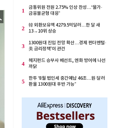
금통위원 전원 2.75% 인상 찬성…“물가·
1
금융불균형 대응”
韓 외환보유액 4279.5억달러…한 달 새
2
13→10위 상승
1300원대 진입 전망 확산…경제 펀더멘털·
3
美 금리정책'이 관건
헤지펀드 승부사 베선트, 엔화 방어에 나선
4
까닭
한투 “8월 법인세 중간예납 46조…원·달러
5
환율 1300원대 후반 가능”