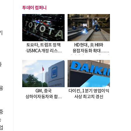
투데이 컴퍼니
기
토요타, 트럼프 정책
HD현대, 美 HII와
·USMCA 개정 리스크
용접자동화 확대…
장
직면
미시시피 조선소에 전격
도입
과
융
GM, 중국
다이킨, 1분기 영업이익
상하이자동차와 합작
사상 최고치 경신
20년 연장…
2047년까지 파트너십
중
지속
농
업