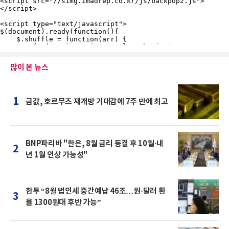
많이 본 뉴스
1
금값, 호르무즈 재개방 기대감에 7주 만에 최고
BNP파리바 "한은, 8월 금리 동결 후 10월·내
2
년 1월 인상 가능성"
한투 “8월 법인세 중간예납 46조…원·달러 환
3
율 1300원대 후반 가능”