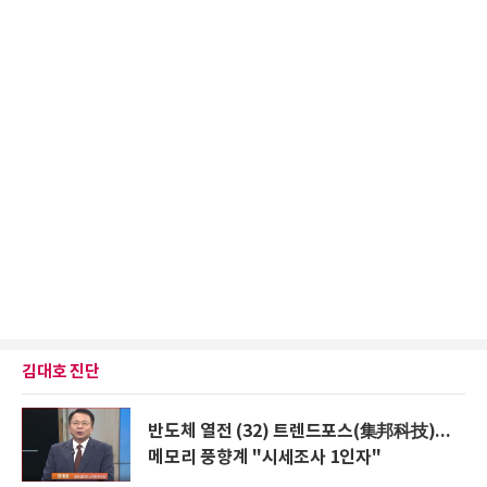
김대호 진단
반도체 열전 (32) 트렌드포스(集邦科技)...
메모리 풍향계 "시세조사 1인자"