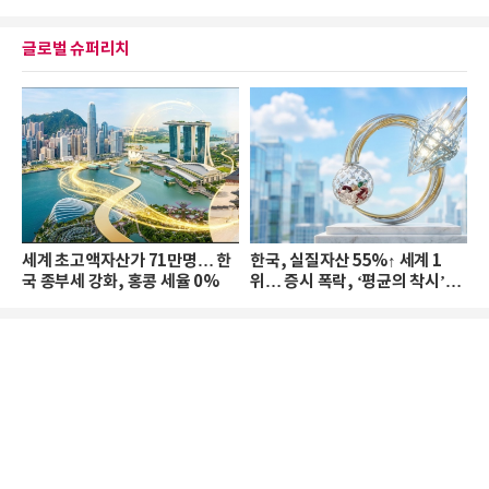
글로벌 슈퍼리치
세계 초고액자산가 71만명… 한
한국, 실질자산 55%↑ 세계 1
국 종부세 강화, 홍콩 세율 0%
위… 증시 폭락, ‘평균의 착시’와
부의 유동성 위기