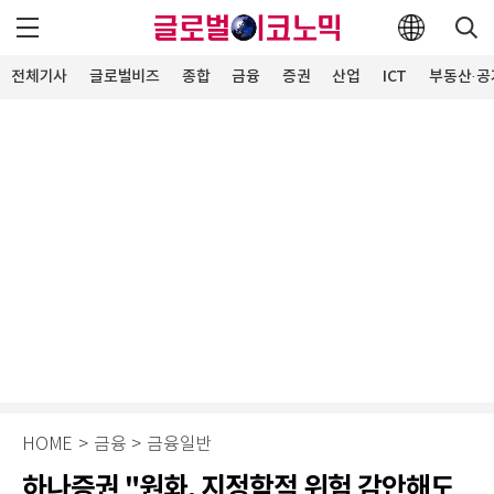
전체기사
글로벌비즈
종합
금융
증권
산업
ICT
부동산·공
HOME
>
금융
>
금융일반
하나증권 "원화, 지정학적 위험 감안해도