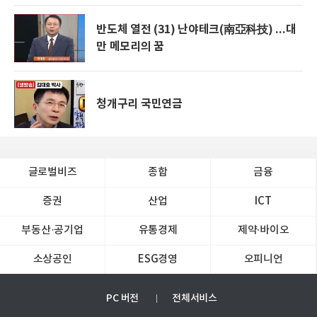
반도체 열전 (31) 난야테크(南亞科技) ...대
만 메모리의 꿈
청개구리 국민연금
글로벌비즈
종합
금융
증권
산업
ICT
부동산·공기업
유통경제
제약∙바이오
소상공인
ESG경영
오피니언
PC 버전
전체서비스