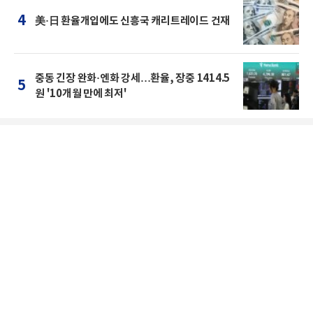
4
美·日 환율개입에도 신흥국 캐리트레이드 건재
중동 긴장 완화·엔화 강세…환율, 장중 1414.5
5
원 '10개월 만에 최저'