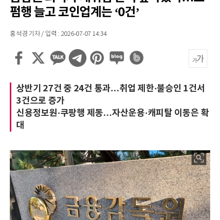
펌행 늘고 코인업계는 ‘0건’
홍석경 기자 / 입력 : 2026-07-07 14:34
상반기 27건 중 24건 통과…취업 제한·불승인 1건서
3건으로 증가
신용정보원·쿠팡행 제동…자산운용·캐피탈 이동은 확
대