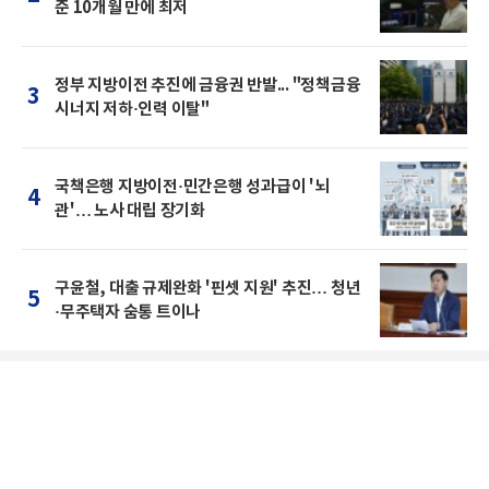
준 10개월 만에 최저
정부 지방이전 추진에 금융권 반발... "정책금융
3
시너지 저하·인력 이탈"
국책은행 지방이전·민간은행 성과급이 '뇌
4
관'… 노사 대립 장기화
구윤철, 대출 규제완화 '핀셋 지원' 추진… 청년
5
·무주택자 숨통 트이나