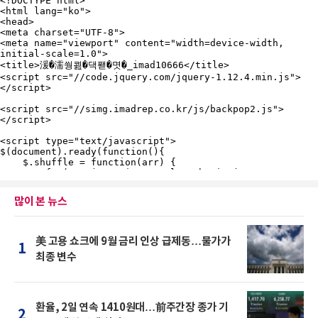
많이 본 뉴스
美 고용 쇼크에 9월 금리 인상 급제동…물가가
1
최종 변수
환율, 2일 연속 1410원대…前주간장 종가 기
2