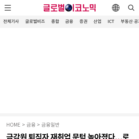
전체기사
글로벌비즈
종합
금융
증권
산업
ICT
부동산·공
HOME
>
금융
>
금융일반
금감원 퇴직자 재취업 문턱 높아졌다…로