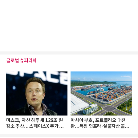
글로벌 슈퍼리치
머스크, 자산 하루 새 126조 원
아시아 부호, 포트폴리오 대전
감소 추산… 스페이스X 주가 하
환…독점 인프라·실물자산 몰린
락 때문
다