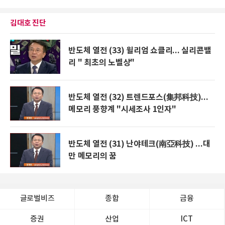
김대호 진단
반도체 열전 (33) 윌리엄 쇼클리... 실리콘밸
리 " 최초의 노벨상"
반도체 열전 (32) 트렌드포스(集邦科技)...
메모리 풍향계 "시세조사 1인자"
반도체 열전 (31) 난야테크(南亞科技) ...대
만 메모리의 꿈
글로벌비즈
종합
금융
증권
산업
ICT