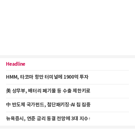
Headline
HMM, 타코마 항만 터미널에 1900억 투자
美 상무부, 배터리 폐기물 등 수출 제한키로
中 반도체 국가펀드, 첨단패키징·AI 칩 집중
뉴욕증시, 연준 금리 동결 전망에 3대 지수↑