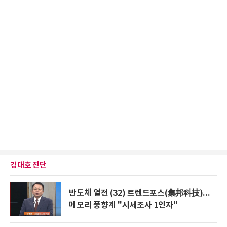
김대호 진단
반도체 열전 (32) 트렌드포스(集邦科技)...
메모리 풍향계 "시세조사 1인자"