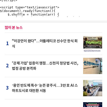
많이 본 뉴스
"이강인이 쐈다"…아틀레티코 선수단 한식 회
1
식
'강제 가입' 입증이 쟁점…신천지 정당법 사건,
2
법정 공방 본격화
‘용인 반도체 특수’ 눈뜬 광주시… 3만 호 AI 스
3
마트도시로 대전환 시동