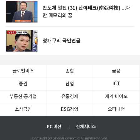
반도체 열전 (31) 난야테크(南亞科技) ...대
만 메모리의 꿈
청개구리 국민연금
글로벌비즈
종합
금융
증권
산업
ICT
부동산·공기업
유통경제
제약∙바이오
소상공인
ESG경영
오피니언
PC 버전
전체서비스
Copyright (c) Global Economic. All rights reserved.