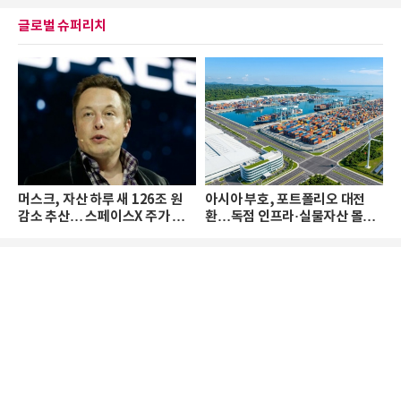
글로벌 슈퍼리치
머스크, 자산 하루 새 126조 원
아시아 부호, 포트폴리오 대전
감소 추산… 스페이스X 주가 하
환…독점 인프라·실물자산 몰린
락 때문
다