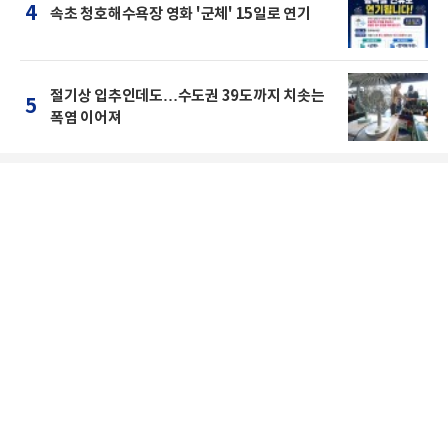
4
속초 청호해수욕장 영화 '군체' 15일로 연기
절기상 입추인데도…수도권 39도까지 치솟는
5
폭염 이어져