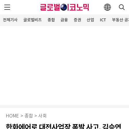
전체기사
글로벌비즈
종합
금융
증권
산업
ICT
부동산·공
HOME
>
종합
>
사회
한화에어로 대전사업장 폭발 사고, 김승연