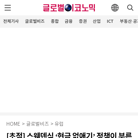
전체기사
글로벌비즈
종합
금융
증권
산업
ICT
부동산·공
HOME
>
글로벌비즈
>
유럽
[초점] 스웨덴식 ‘현금 없애기’ 정책이 부른