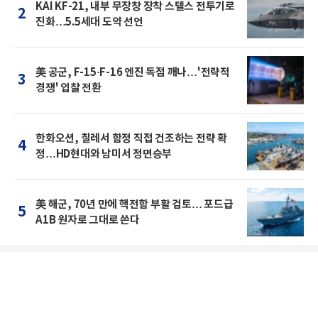
KAI KF-21, 내부 무장창 장착 스텔스 전투기로
2
진화…5.5세대 도약 선언
美 공군, F-15·F-16 엔진 독점 깨나…'전략적
3
경쟁' 입찰 전환
한화오션, 칠레서 함정 직접 건조하는 전략 확
4
정…HD현대와 남미서 정면승부
美 해군, 70년 만에 핵전함 부활 검토… 포드급
5
A1B 원자로 그대로 쓴다