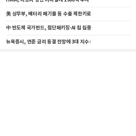
美 상무부, 배터리 폐기물 등 수출 제한키로
中 반도체 국가펀드, 첨단패키징·AI 칩 집중
뉴욕증시, 연준 금리 동결 전망에 3대 지수↑