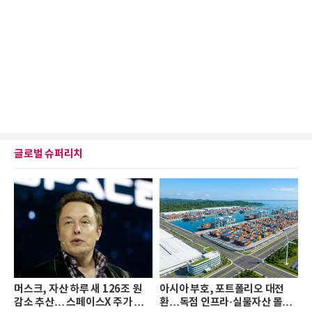
글로벌 슈퍼리치
머스크, 자산 하루 새 126조 원
아시아 부호, 포트폴리오 대전
감소 추산… 스페이스X 주가 하
환…독점 인프라·실물자산 몰린