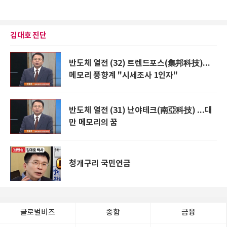
김대호 진단
반도체 열전 (32) 트렌드포스(集邦科技)...
메모리 풍향계 "시세조사 1인자"
반도체 열전 (31) 난야테크(南亞科技) ...대
만 메모리의 꿈
청개구리 국민연금
글로벌비즈
종합
금융