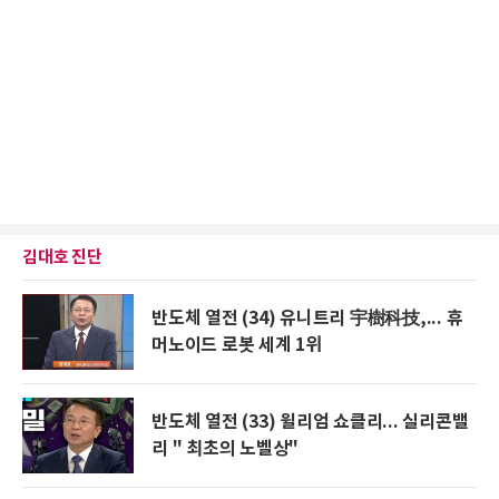
김대호 진단
반도체 열전 (34) 유니트리 宇樹科技,... 휴
머노이드 로봇 세계 1위
반도체 열전 (33) 윌리엄 쇼클리... 실리콘밸
리 " 최초의 노벨상"