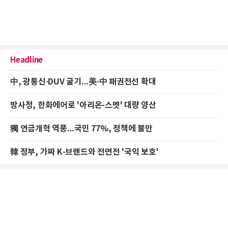
Headline
中, 광통신·DUV 굴기...美·中 패권전선 확대
방사청, 한화에어로 '아리온-스멧' 대량 양산
獨 연금개혁 역풍...국민 77%, 정책에 불만
韓 정부, 가짜 K-브랜드와 전면전 '국익 보호'