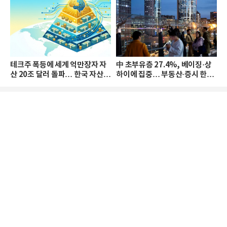
테크주 폭등에 세계 억만장자 자
中 초부유층 27.4%, 베이징·상
산 20조 달러 돌파… 한국 자산
하이에 집중… 부동산·증시 한파
격차 확대
로 자산은 소폭 감소