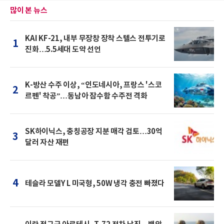
많이 본 뉴스
KAI KF-21, 내부 무장창 장착 스텔스 전투기로
1
진화…5.5세대 도약 선언
K-방산 수주 이상, “인도네시아, 프랑스 '스코
2
르펜' 착공”…동남아 잠수함 수주전 격화
SK하이닉스, 충칭공장 지분 매각 검토…30억
3
달러 자산 재편
4
테슬라 모델Y L 미국형, 50W 냉각 충전 빠졌다