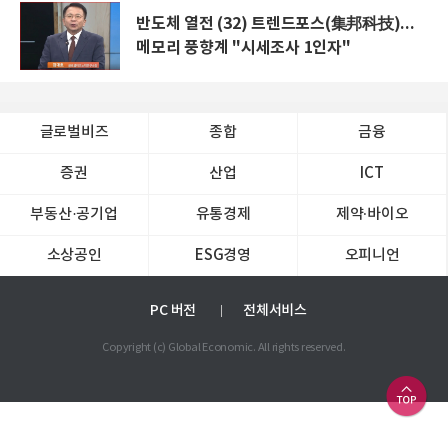
반도체 열전 (32) 트렌드포스(集邦科技)...
메모리 풍향계 "시세조사 1인자"
글로벌비즈
종합
금융
증권
산업
ICT
부동산·공기업
유통경제
제약∙바이오
소상공인
ESG경영
오피니언
PC 버전
전체서비스
Copyright (c) Global Economic. All rights reserved.