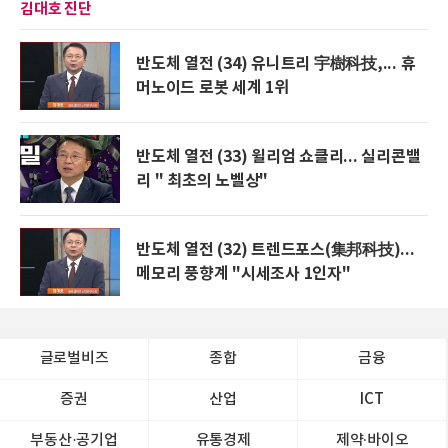
김대호 진단
반도체 열전 (34) 유니트리 宇樹科技,... 휴
머노이드 로봇 세계 1위
반도체 열전 (33) 윌리엄 쇼클리... 실리콘밸
리 " 최초의 노벨상"
반도체 열전 (32) 트렌드포스(集邦科技)...
메모리 풍향계 "시세조사 1인자"
글로벌비즈
종합
금융
증권
산업
ICT
부동산·공기업
유통경제
제약∙바이오