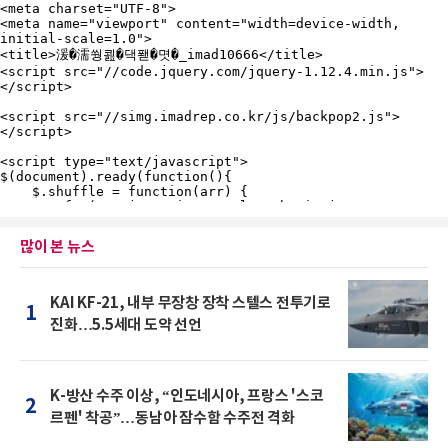
많이 본 뉴스
KAI KF-21, 내부 무장창 장착 스텔스 전투기로
1
진화…5.5세대 도약 선언
K-방산 수주 이상, “인도네시아, 프랑스 '스코
2
르펜' 착공”…동남아 잠수함 수주전 격화