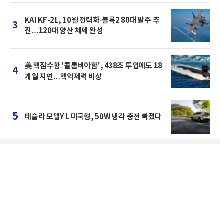
KAI KF-21, 10월 전력화·블록2 80대 발주 추
3
진…120대 양산 체제 완성
美 핵잠수함 '콜롬비아함', 438조 투입에도 18
4
개월 지연…핵억제력 비상
5
테슬라 모델Y L 미국형, 50W 냉각 충전 빠졌다