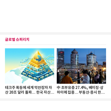
글로벌 슈퍼리치
테크주 폭등에 세계 억만장자 자
中 초부유층 27.4%, 베이징·상
산 20조 달러 돌파… 한국 자산
하이에 집중… 부동산·증시 한파
격차 확대
로 자산은 소폭 감소