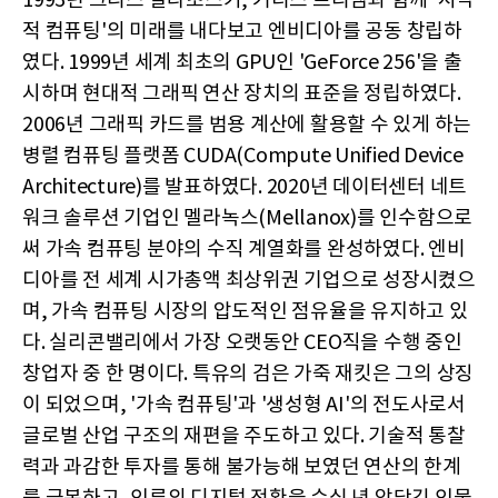
1993년 크리스 말라초스키, 커티스 프리엠과 함께 '시각
적 컴퓨팅'의 미래를 내다보고 엔비디아를 공동 창립하
였다. 1999년 세계 최초의 GPU인 'GeForce 256'을 출
시하며 현대적 그래픽 연산 장치의 표준을 정립하였다.
2006년 그래픽 카드를 범용 계산에 활용할 수 있게 하는
병렬 컴퓨팅 플랫폼 CUDA(Compute Unified Device
Architecture)를 발표하였다. 2020년 데이터센터 네트
워크 솔루션 기업인 멜라녹스(Mellanox)를 인수함으로
써 가속 컴퓨팅 분야의 수직 계열화를 완성하였다. 엔비
디아를 전 세계 시가총액 최상위권 기업으로 성장시켰으
며, 가속 컴퓨팅 시장의 압도적인 점유율을 유지하고 있
다. 실리콘밸리에서 가장 오랫동안 CEO직을 수행 중인
창업자 중 한 명이다. 특유의 검은 가죽 재킷은 그의 상징
이 되었으며, '가속 컴퓨팅'과 '생성형 AI'의 전도사로서
글로벌 산업 구조의 재편을 주도하고 있다. 기술적 통찰
력과 과감한 투자를 통해 불가능해 보였던 연산의 한계