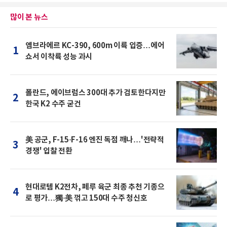
많이 본 뉴스
엠브라에르 KC-390, 600m 이륙 입증…에어
1
쇼서 이착륙 성능 과시
폴란드, 에이브럼스 300대 추가 검토한다지만
2
한국 K2 수주 굳건
美 공군, F-15·F-16 엔진 독점 깨나…'전략적
3
경쟁' 입찰 전환
현대로템 K2전차, 페루 육군 최종 추천 기종으
4
로 평가…獨·美 꺾고 150대 수주 청신호