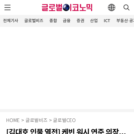
전체기사
글로벌비즈
종합
금융
증권
산업
ICT
부동산·공
HOME
>
글로벌비즈
>
글로벌CEO
[김대호 인물 열전] 케빈 워시 연준 의장...