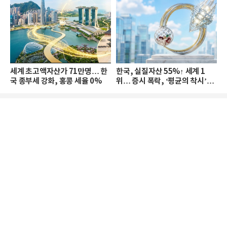
세계 초고액자산가 71만명… 한
한국, 실질자산 55%↑ 세계 1
국 종부세 강화, 홍콩 세율 0%
위… 증시 폭락, ‘평균의 착시’와
부의 유동성 위기