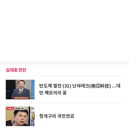
김대호 진단
반도체 열전 (31) 난야테크(南亞科技) ...대
만 메모리의 꿈
청개구리 국민연금