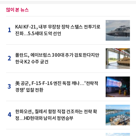
많이 본 뉴스
KAI KF-21, 내부 무장창 장착 스텔스 전투기로
1
진화…5.5세대 도약 선언
폴란드, 에이브럼스 300대 추가 검토한다지만
2
한국 K2 수주 굳건
美 공군, F-15·F-16 엔진 독점 깨나…'전략적
3
경쟁' 입찰 전환
한화오션, 칠레서 함정 직접 건조하는 전략 확
4
정…HD현대와 남미서 정면승부