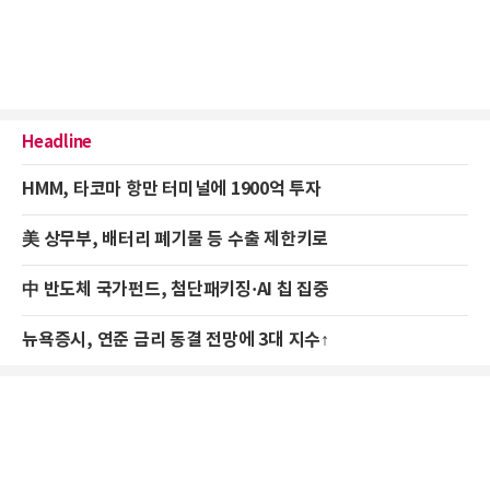
Headline
HMM, 타코마 항만 터미널에 1900억 투자
美 상무부, 배터리 폐기물 등 수출 제한키로
中 반도체 국가펀드, 첨단패키징·AI 칩 집중
뉴욕증시, 연준 금리 동결 전망에 3대 지수↑