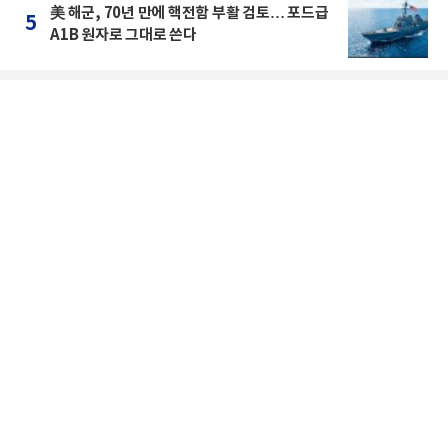
美 해군, 70년 만에 핵전함 부활 검토… 포드급
5
A1B 원자로 그대로 쓴다