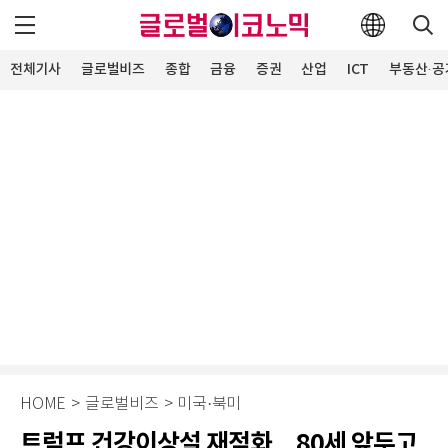
전체기사
글로벌비즈
종합
금융
증권
산업
ICT
부동산·공
HOME
>
글로벌비즈
>
미국·북미
트럼프 건강이상설 재점화…80세 앞두고