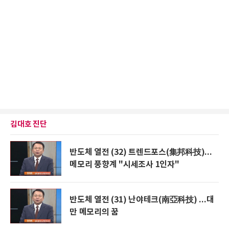
김대호 진단
반도체 열전 (32) 트렌드포스(集邦科技)...
메모리 풍향계 "시세조사 1인자"
반도체 열전 (31) 난야테크(南亞科技) ...대
만 메모리의 꿈