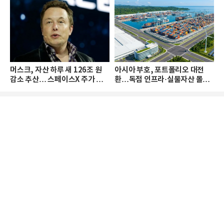
머스크, 자산 하루 새 126조 원
아시아 부호, 포트폴리오 대전
감소 추산… 스페이스X 주가 하
환…독점 인프라·실물자산 몰린
락 때문
다