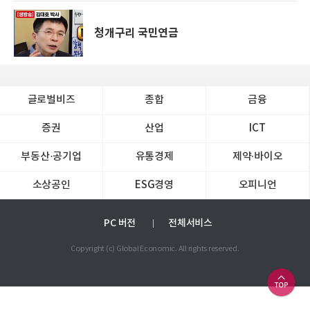
청개구리 국민연금
글로벌비즈
종합
금융
증권
산업
ICT
부동산·공기업
유통경제
제약∙바이오
소상공인
ESG경영
오피니언
PC 버전
전체서비스
Copyright (c) Global Economic. All rights reserved.