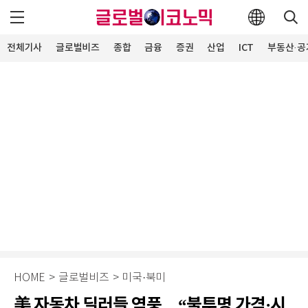
전체기사
글로벌비즈
종합
금융
증권
산업
ICT
부동산·공
HOME
>
글로벌비즈
>
미국·북미
美 자동차 딜러들 역풍…“불투명 가격·시