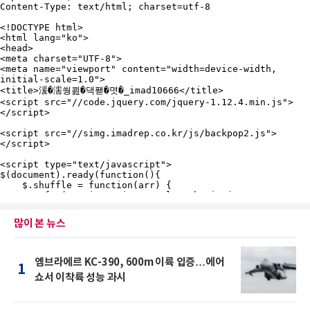
많이 본 뉴스
엠브라에르 KC-390, 600m 이륙 입증…에어
1
쇼서 이착륙 성능 과시