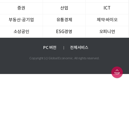
증권
산업
ICT
부동산·공기업
유통경제
제약∙바이오
소상공인
ESG경영
오피니언
PC 버전
전체서비스
Copyright (c) Global Economic. All rights reserved.