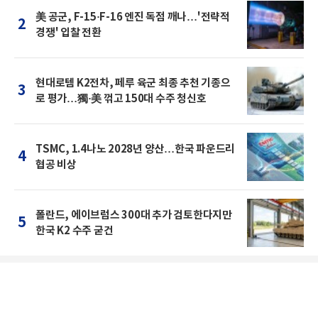
美 공군, F-15·F-16 엔진 독점 깨나…'전략적
2
경쟁' 입찰 전환
현대로템 K2전차, 페루 육군 최종 추천 기종으
3
로 평가…獨·美 꺾고 150대 수주 청신호
TSMC, 1.4나노 2028년 양산…한국 파운드리
4
협공 비상
폴란드, 에이브럼스 300대 추가 검토한다지만
5
한국 K2 수주 굳건