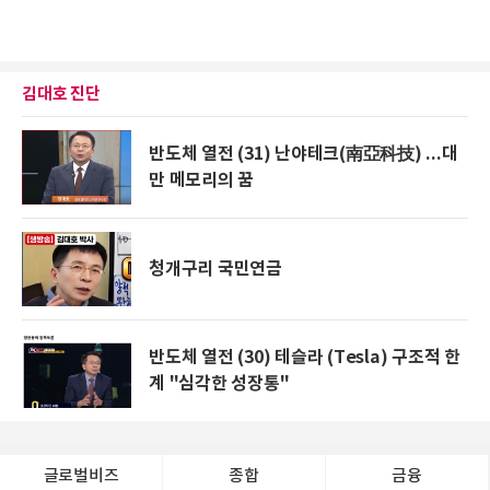
김대호 진단
반도체 열전 (31) 난야테크(南亞科技) ...대
만 메모리의 꿈
청개구리 국민연금
반도체 열전 (30) 테슬라 (Tesla) 구조적 한
계 "심각한 성장통"
글로벌비즈
종합
금융