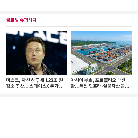
글로벌 슈퍼리치
머스크, 자산 하루 새 126조 원
아시아 부호, 포트폴리오 대전
감소 추산… 스페이스X 주가 하
환…독점 인프라·실물자산 몰린
락 때문
다