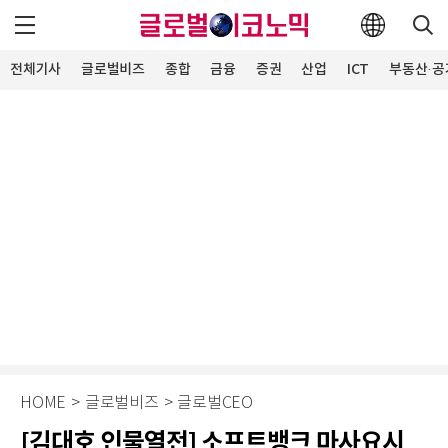
전체기사
글로벌비즈
종합
금융
증권
산업
ICT
부동산·공
HOME
>
글로벌비즈
>
글로벌CEO
[김대호 인물열전] 소프트뱅크 마사요시