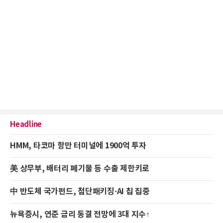
Headline
HMM, 타코마 항만 터미널에 1900억 투자
美 상무부, 배터리 폐기물 등 수출 제한키로
中 반도체 국가펀드, 첨단패키징·AI 칩 집중
뉴욕증시, 연준 금리 동결 전망에 3대 지수↑