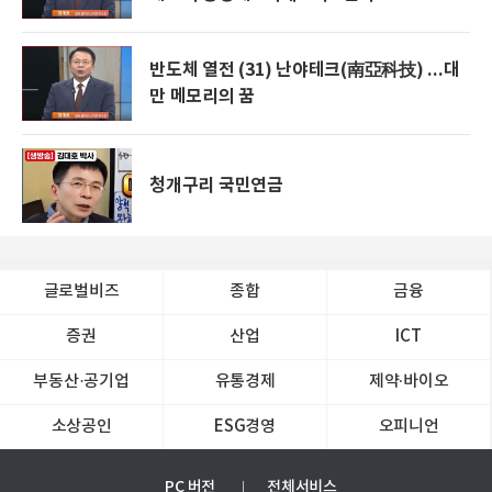
반도체 열전 (31) 난야테크(南亞科技) ...대
만 메모리의 꿈
청개구리 국민연금
글로벌비즈
종합
금융
증권
산업
ICT
부동산·공기업
유통경제
제약∙바이오
소상공인
ESG경영
오피니언
PC 버전
전체서비스