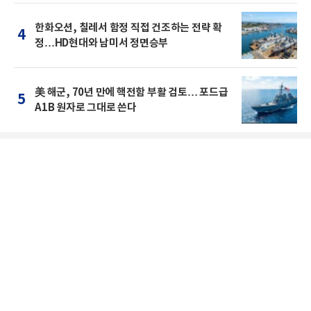
한화오션, 칠레서 함정 직접 건조하는 전략 확
4
정…HD현대와 남미서 정면승부
美 해군, 70년 만에 핵전함 부활 검토… 포드급
5
A1B 원자로 그대로 쓴다