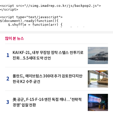
많이 본 뉴스
KAI KF-21, 내부 무장창 장착 스텔스 전투기로
1
진화…5.5세대 도약 선언
폴란드, 에이브럼스 300대 추가 검토한다지만
2
한국 K2 수주 굳건
美 공군, F-15·F-16 엔진 독점 깨나…'전략적
3
경쟁' 입찰 전환