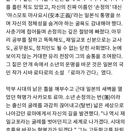
를 흘린 적도 있었고, 자신의 진짜 이름인 '손정의' 대신
'야스모토 마사요시(安本正義)'라는 일본식 통명을 쓰
며 자신의 정체성을 숨겨야 하는 굴욕도 감내해야 했다.
사춘기에 접어들며 손정의는 깊은 절망에 빠졌다. 아무
리 공부를 잘하고 똑똑해도, 재일교포 신분으로는 교사
도, 공무원도, 정치인도 될 수 없는 닫힌 사회였다. 눈에
보이지 않는 거대한 유리 천장이 그의 숨통을 조여왔다.
그 짙은 안개 속에서 소년의 운명을 바꾼 것은 일본의 국
민 작가 시바 료타로의 소설 『료마가 간다』였다.
막부 시대의 낡은 틀을 깨부수고 근대 일본의 새벽을 열
었던 혁명가 사카모토 료마. 소년 손정의는 번(藩)이라
는 출신의 굴레를 과감히 끊어내고(탈번) 넓은 세상으로
나아갔던 료마에게서 자신의 길을 발견했다. "나 역시 재
일교포라는 굴레를 벗어던지고 세계로 나가겠다. 시대의
흐름을 바꾸는 혁명가가 되겠다." 그는 고등학교를 자퇴