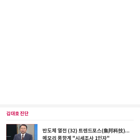
김대호 진단
반도체 열전 (32) 트렌드포스(集邦科技)...
메모리 풍향계 "시세조사 1인자"