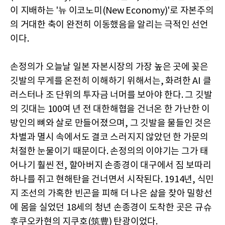
이 지배하는 '뉴 이코노미(New Economy)'로 자본주의
의 거대한 축이 완전히 이동했음을 알리는 극적인 선언
이다.
손정의가 오늘날 일본 자본시장의 가장 높은 곳에 꽂은
깃발의 무게를 온전히 이해하기 위해서는, 화려한 AI 클
러스터나 조 단위의 투자금 너머를 보아야 한다. 그 깃발
의 깃대는 100여 년 전 대한해협을 건너온 한 가난한 이
방인의 뼈와 살로 만들어졌으며, 그 깃발을 물들인 것은
차별과 멸시 속에서도 결코 스러지지 않았던 한 가문의
처절한 눈물이기 때문이다. 손정의의 이야기는 그가 태
어나기 훨씬 전, 할아버지 손종경이 대구에서 짐 보따리
하나를 쥐고 현해탄을 건너면서 시작된다. 1914년, 식민
지 조선의 가혹한 빈곤을 피해 더 나은 삶을 찾아 밀항선
에 몸을 실었던 18세의 청년 손종경이 도착한 곳은 규슈
후쿠오카현의 지쿠호(筑豊) 탄광이었다.