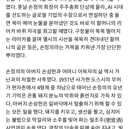
였다. 훗날 손정의 회장이 주주총회 단상에 올라, AI 시대
를 선도하는 글로벌 기업의 수장으로서 연설하던 중 돌
연 목이 메어 눈물을 쏟아냈던 것도 바로 이 할머니의 리
어카 바퀴 자국을 회고할 때였다. 구정물이 뚝뚝 떨어지
는 리어카를 끌며 멸시의 시선을 묵묵히 견뎌내던 할머
니의 굽은 등은, 손정의라는 거목을 키워낸 가장 단단한
뿌리였다.
손정의의 아버지 손삼헌과 어머니 이옥자의 삶 역시 가
난과의 처절한 사투였다. 1957년 사가현 도스시의 무허
가 판자촌에서 4형제 중 차남으로 태어난 손정의의 유년
기 기억은 온통 돼지 분뇨의 악취와 흙먼지로 가득 차 있
다. 아버지 손삼헌은 밑바닥에서 탈출하기 위해 할 수 있
는 모든 일을 했다. 돼지를 키우고, 생선을 팔고, 심지어
는 불법으로 막걸리와 소주를 빚어 파는 밀조주(密造酒)
사업까지 손을 댔다. 경찰의 단속을 피해 숨어 지내고, 빚