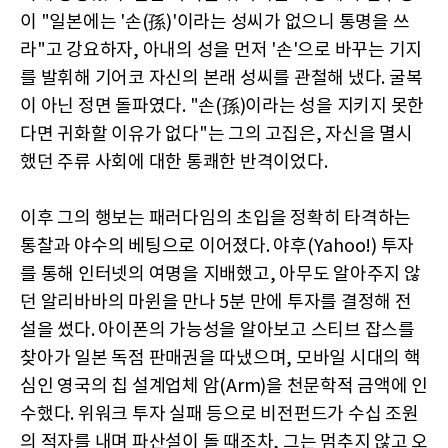
이 "일본에는 '손(孫)'이라는 성씨가 없으니 통명을 쓰
라"고 강요하자, 아내의 성을 먼저 '손'으로 바꾸는 기지
를 발휘해 기어코 자신의 본래 성씨를 관철해 냈다. 굴복
이 아닌 정면 돌파였다. "손(孫)이라는 성을 지키지 못한
다면 귀화할 이유가 없다"는 그의 고집은, 자신을 멸시
했던 주류 사회에 대한 통쾌한 반격이었다.
이후 그의 행보는 패러다임의 초입을 정확히 타격하는
통찰과 야수의 베팅으로 이어졌다. 야후(Yahoo!) 투자
를 통해 인터넷의 여명을 지배했고, 아무도 알아주지 않
던 알리바바의 마윈을 만나 5분 만에 투자를 결정해 전
설을 썼다. 아이폰의 가능성을 알아보고 스티브 잡스를
찾아가 일본 독점 판매권을 따냈으며, 모바일 시대의 핵
심인 영국의 칩 설계업체 암(Arm)을 천문학적 금액에 인
수했다. 위워크 투자 실패 등으로 비전펀드가 수십 조원
의 적자를 내며 파산설이 돌 때조차, 그는 멈추지 않고 오