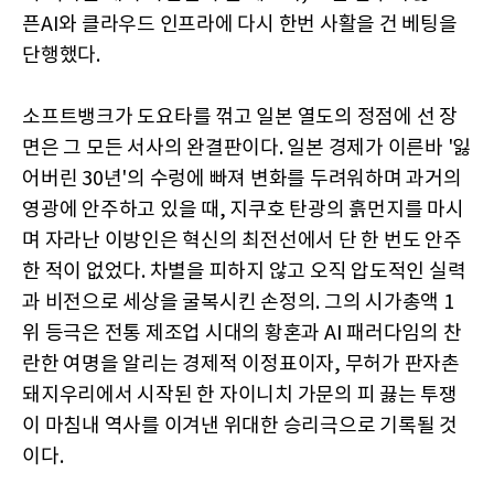
픈AI와 클라우드 인프라에 다시 한번 사활을 건 베팅을
단행했다.
소프트뱅크가 도요타를 꺾고 일본 열도의 정점에 선 장
면은 그 모든 서사의 완결판이다. 일본 경제가 이른바 '잃
어버린 30년'의 수렁에 빠져 변화를 두려워하며 과거의
영광에 안주하고 있을 때, 지쿠호 탄광의 흙먼지를 마시
며 자라난 이방인은 혁신의 최전선에서 단 한 번도 안주
한 적이 없었다. 차별을 피하지 않고 오직 압도적인 실력
과 비전으로 세상을 굴복시킨 손정의. 그의 시가총액 1
위 등극은 전통 제조업 시대의 황혼과 AI 패러다임의 찬
란한 여명을 알리는 경제적 이정표이자, 무허가 판자촌
돼지우리에서 시작된 한 자이니치 가문의 피 끓는 투쟁
이 마침내 역사를 이겨낸 위대한 승리극으로 기록될 것
이다.