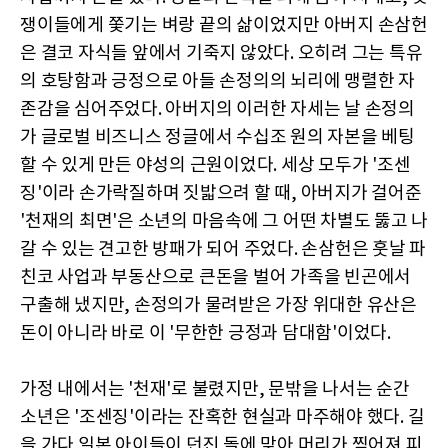
쟁이들에게 쫓기는 벼랑 끝의 삶이었지만 아버지 손삼헌
은 결코 자식들 앞에서 기죽지 않았다. 오히려 그는 특유
의 호탕함과 긍정으로 아들 손정의의 뇌리에 맹렬한 자
존감을 심어주었다. 아버지의 이러한 자세는 날 손정의
가 글로벌 비즈니스 정글에서 수십조 원의 자본을 베팅
할 수 있게 만든 야성의 근원이었다. 세상 모두가 '조센
징'이라 손가락질하며 짓밟으려 할 때, 아버지가 걸어준
'천재의 최면'은 소년의 마음속에 그 어떤 차별도 뚫고 나
갈 수 있는 견고한 방패가 되어 주었다. 손삼헌은 훗날 파
친코 사업과 부동산으로 큰돈을 벌어 가족을 빈곤에서
구출해 냈지만, 손정의가 물려받은 가장 위대한 유산은
돈이 아니라 바로 이 '무한한 긍정과 담대함'이었다.
가정 내에서는 '천재'로 불렸지만, 문밖을 나서는 순간
소년은 '조센징'이라는 잔혹한 현실과 마주해야 했다. 길
을 가다 일본 아이들이 던진 돌에 맞아 머리가 찢어져 피