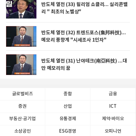
반도체 열전 (33) 윌리엄 쇼클리... 실리콘밸
리 " 최초의 노벨상"
반도체 열전 (32) 트렌드포스(集邦科技)...
메모리 풍향계 "시세조사 1인자"
반도체 열전 (31) 난야테크(南亞科技) ...대
만 메모리의 꿈
글로벌비즈
종합
금융
증권
산업
ICT
부동산·공기업
유통경제
제약∙바이오
소상공인
ESG경영
오피니언