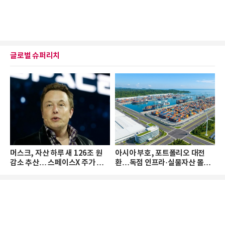
글로벌 슈퍼리치
머스크, 자산 하루 새 126조 원
아시아 부호, 포트폴리오 대전
감소 추산… 스페이스X 주가 하
환…독점 인프라·실물자산 몰린
락 때문
다