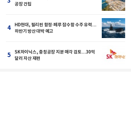
3
공장 건립
HD현대, 필리핀 함정·페루 잠수함 수주 유력…
4
하반기 방산 대박 예고
SK하이닉스, 충칭공장 지분 매각 검토…30억
5
달러 자산 재편