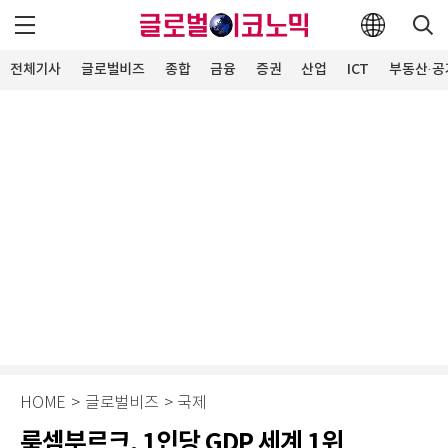
전체기사
글로벌비즈
종합
금융
증권
산업
ICT
부동산·공
HOME
>
글로벌비즈
>
국제
룩셈부르크, 1인당 GDP 세계 1위