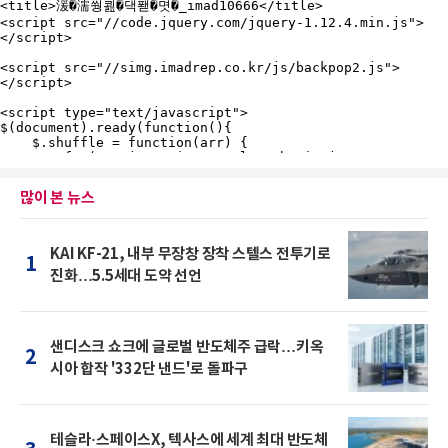
많이 본 뉴스
KAI KF-21, 내부 무장창 장착 스텔스 전투기로
1
진화…5.5세대 도약 선언
샌디스크 쇼크에 글로벌 반도체주 급락…키옥
2
시아 합작 '332단 낸드'로 돌파구
테슬라·스페이스X, 텍사스에 세계 최대 반도체