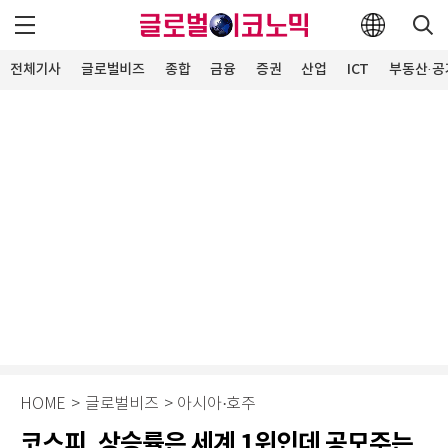
전체기사
글로벌비즈
종합
금융
증권
산업
ICT
부동산·공
HOME
>
글로벌비즈
>
아시아·호주
코스피, 상승률은 세계 1위인데 공모주는