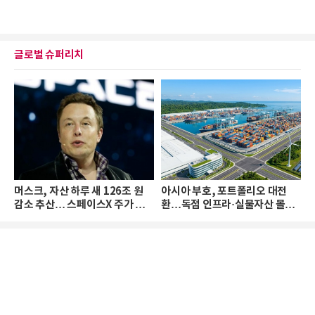
글로벌 슈퍼리치
머스크, 자산 하루 새 126조 원
아시아 부호, 포트폴리오 대전
감소 추산… 스페이스X 주가 하
환…독점 인프라·실물자산 몰린
락 때문
다