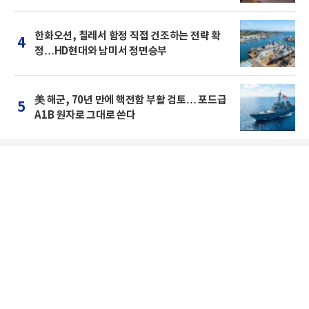
한화오션, 칠레서 함정 직접 건조하는 전략 확
4
정…HD현대와 남미서 정면승부
美 해군, 70년 만에 핵전함 부활 검토… 포드급
5
A1B 원자로 그대로 쓴다