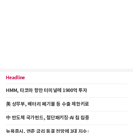
Headline
HMM, 타코마 항만 터미널에 1900억 투자
美 상무부, 배터리 폐기물 등 수출 제한키로
中 반도체 국가펀드, 첨단패키징·AI 칩 집중
뉴욕증시, 연준 금리 동결 전망에 3대 지수↑