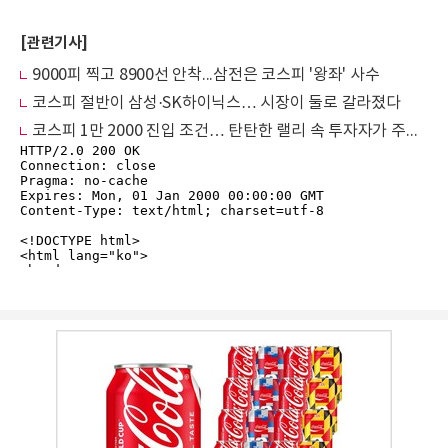
[관련기사]
9000피 찍고 8900선 안착...삼전은 코스피 '왕좌' 사수
코스피 절반이 삼성·SK하이닉스… 시장이 둘로 갈라졌다
코스피 1만 2000 진입 조건… 탄탄한 랠리 속 투자자가 주시해야 할 핵심 변수와 리스크는