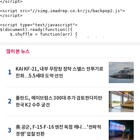
많이 본 뉴스
KAI KF-21, 내부 무장창 장착 스텔스 전투기로
1
진화…5.5세대 도약 선언
폴란드, 에이브럼스 300대 추가 검토한다지만
2
한국 K2 수주 굳건
美 공군, F-15·F-16 엔진 독점 깨나…'전략적
3
경쟁' 입찰 전환