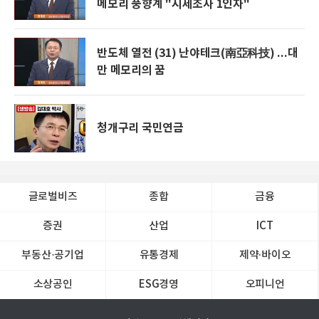
메모리 풍향계 "시세조사 1인자"
반도체 열전 (31) 난야테크(南亞科技) ...대
만 메모리의 꿈
청개구리 국민연금
글로벌비즈
종합
금융
증권
산업
ICT
부동산·공기업
유통경제
제약∙바이오
소상공인
ESG경영
오피니언