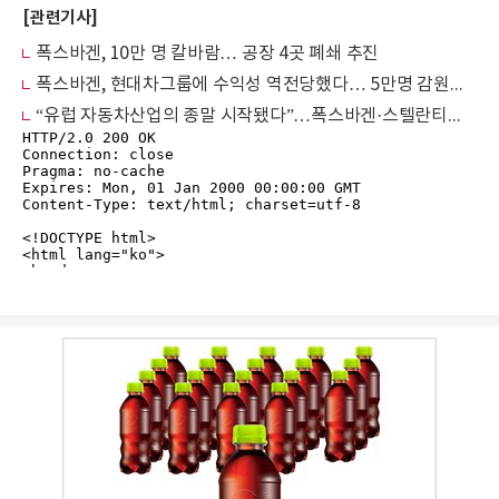
[관련기사]
폭스바겐, 10만 명 칼바람… 공장 4곳 폐쇄 추진
폭스바겐, 현대차그룹에 수익성 역전당했다… 5만명 감원에도 2030 전략 '오리무중'
“유럽 자동차산업의 종말 시작됐다”…폭스바겐·스텔란티스, 中에 공장까지 내준 이유