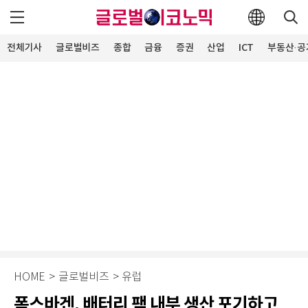
전체기사
글로벌비즈
종합
금융
증권
산업
ICT
부동산·공
HOME
>
글로벌비즈
>
유럽
폭스바겐, 배터리 팩 내부 생산 포기하고