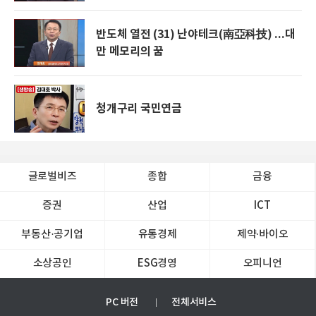
반도체 열전 (31) 난야테크(南亞科技) ...대
만 메모리의 꿈
청개구리 국민연금
글로벌비즈
종합
금융
증권
산업
ICT
부동산·공기업
유통경제
제약∙바이오
소상공인
ESG경영
오피니언
PC 버전
전체서비스