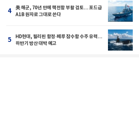
美 해군, 70년 만에 핵전함 부활 검토… 포드급
4
A1B 원자로 그대로 쓴다
HD현대, 필리핀 함정·페루 잠수함 수주 유력…
5
하반기 방산 대박 예고