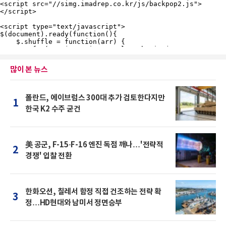
많이 본 뉴스
폴란드, 에이브럼스 300대 추가 검토한다지만
1
한국 K2 수주 굳건
美 공군, F-15·F-16 엔진 독점 깨나…'전략적
2
경쟁' 입찰 전환
한화오션, 칠레서 함정 직접 건조하는 전략 확
3
정…HD현대와 남미서 정면승부