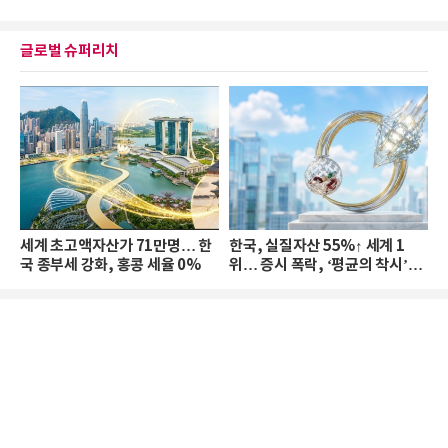
글로벌 슈퍼리치
세계 초고액자산가 71만명… 한
한국, 실질자산 55%↑ 세계 1
국 종부세 강화, 홍콩 세율 0%
위… 증시 폭락, ‘평균의 착시’와
부의 유동성 위기