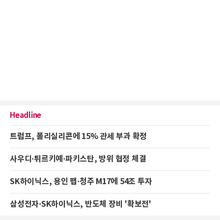
Headline
트럼프, 폴리실리콘에 15% 관세 부과 확정
사우디·튀르키예·파키스탄, 방위 협정 체결
SK하이닉스, 용인 팹·청주 M17에 54조 투자
삼성전자·SK하이닉스, 반도체 장비 '확보전'