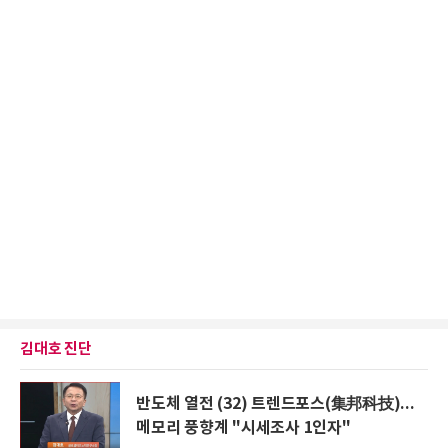
김대호 진단
반도체 열전 (32) 트렌드포스(集邦科技)...
메모리 풍향계 "시세조사 1인자"