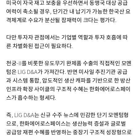
미국이 자국 재고 보충을 우선하면서 동맹국 대상 공급
여력이 축소될 경우
단기간 내 납기가 가능한 한국산 요
,
격체계로 수요가 분산될 잠재력이 크다는 평가다
.
다만 투자자 관점에서는 기업별 역할과 투자 호흡에 따
른 차별화된 접근이 필요하다
.
천궁
를 비롯한 유도무기 완제품 수출의 직접적인 모멘
-II
텀은
가 가져간다
반면 미사일 추진기관 공급
LIG D&A
.
과 시스템 통합
압도적인 생산 캐파를 기반으로 한 방산
,
인프라 확장 사이클의 구조적 수혜는 한화에어로스페이
스가 흡수하는 형세다
.
즉
는 신규 수주 뉴스에 민감한 단기 모멘텀형
, LIG D&A
으로
한화에어로스페이스는 생산능력 증설과 글로벌
,
공급망 재편 수혜를 반영하는 중장기 구조적 성장형으로