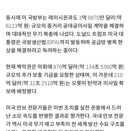
동시에 미 국방부는 레이시온과도
억
만 달러
약
3
9870
(
억 원
규모의 중거리 공대공미사일 계약을 체결하
6123
)
며 대대적인 무기 확충에 나섰다
도널드 트럼프 미국 대
.
통령은 국방생산법
까지 발동하며 공급망 병목 현
(DPA)
상을 해결하라고 독려하는 중이다
.
현재 백악관은 의회에
억 달러
약
조
억 원
876
(
134
5360
)
규모의 추가 보충 기금을 요청한 상태며
이 가운데
,
210
억 달러
약
조
억 원
는 오롯이 탄약과 미사일 확
(
32
2518
)
보에 배정됐다
.
미국 안보 전문가들은 이번 조치를 실전 운용에서 드러
난 소모 속도를 반영한 결과로 평가한다
국내 안보 전문
.
가 역시 미국 무기 재고 부족이 전 세계 방산 수요 구조를