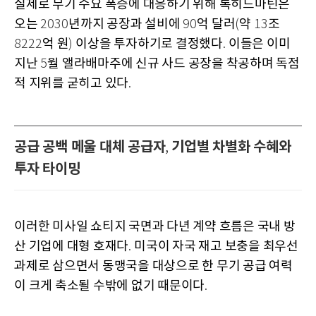
실제로 무기 수요 폭증에 대응하기 위해 록히드마틴은
오는
년까지 공장과 설비에
억 달러
약
조
2030
90
(
13
억 원
이상을 투자하기로 결정했다
이들은 이미
8222
)
.
지난
월 앨라배마주에 신규 사드 공장을 착공하며 독점
5
적 지위를 굳히고 있다
.
공급 공백 메울 대체 공급자
기업별 차별화 수혜와
,
투자 타이밍
이러한 미사일 쇼티지 국면과 다년 계약 흐름은 국내 방
산 기업에 대형 호재다
미국이 자국 재고 보충을 최우선
.
과제로 삼으면서 동맹국을 대상으로 한 무기 공급 여력
이 크게 축소될 수밖에 없기 때문이다
.