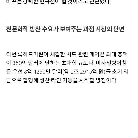
바꾸는 강력한 변곡점이 될 것이라고 진단했다
.
천문학적 방산 수요가 보여주는 과점 시장의 단면
이번 록히드마틴이 체결한 사드 관련 계약은 최대 총액
이
억 달러에 달하는 초대형 규모다
미사일방어청
350
.
은 우선
억
만 달러
약
조
억 원
를 초기 자
8
4290
(
1
2945
)
금으로 집행해 생산 라인 가동을 시작할 방침이다
.