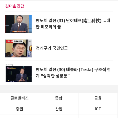
김대호 진단
반도체 열전 (31) 난야테크(南亞科技) ...대
만 메모리의 꿈
청개구리 국민연금
반도체 열전 (30) 테슬라 (Tesla) 구조적 한
계 "심각한 성장통"
글로벌비즈
종합
금융
증권
산업
ICT