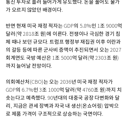
통신 투자로 흘러 들어가게 유도했다
돈을 풀어도 물가
.
가 오르지 않았던 배경이다
.
반면 현재 미국 재정 적자는
의
인
조
억
GDP
5.8%
1
9000
달러
약
조 원
에 이른다
전쟁이나 극심한 경기 침
(
2818
)
.
체 때나 보던 규모다
트럼프 행정부 재집권 이후 이란과
.
의 갈등 등에 따른 군사비 증액이 추진되면서 오는
2027
회계연도 국방 예산은
조
억 달러
약
조 원
1
5000
(
2303
)
까지 늘어날 전망이다
.
의회예산처
는 오는
년 미국 재정 적자가
(CBO)
2036
의
인
조
억 달러
약
조 원
까지 치
GDP
6.7%
3
1000
(
4760
)
솟는다고 예측했다
년대의 대중국 공장 다변화와 달
. 90
리
지금은 관세 장벽과 자국 내 생산
온쇼어링
압박으
,
(
)
로 제품 가격이 구조적으로 상승하는 국면이다
.