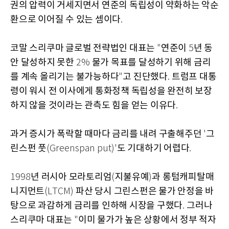
권의 압력이 거세지면서 연준의 독립성이 약화하는 악순
환으로 이어질 수 있는 셈이다
.
코말 스리쿠마 글로벌 전략법인 대표는
연준이
년 동
"
5
안 달성하지 못한
물가 목표를 달성하기 위해 금리
2%
를 계속 올리기는 불가능하다
고 진단했다
트럼프 대통
"
.
령이 워시 전 이사에게 통화정책 독립성을 완전히 보장
하지 않을 것이라는 관측도 힘을 얻는 이유다
.
과거 증시가 폭락할 때마다 금리를 내려 구출해주던
그
'
린스펀 풋
도 기대하기 어렵다
(Greenspan put)'
.
년 러시아 모라토리엄
지불유예
과 롱텀캐피탈매
1998
(
)
니지먼트
파산 당시 그린스펀은 물가 안정을 바
(LTCM)
탕으로 과감하게 금리를 인하해 시장을 구했다
그러나
.
스리쿠마 대표는
이미 물가가 높은 상황에서 정부 적자
"