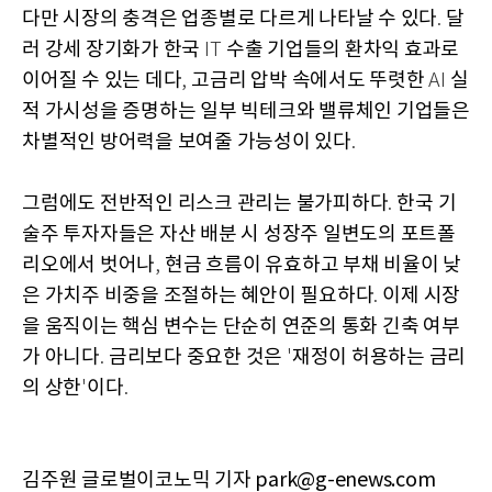
다만 시장의 충격은 업종별로 다르게 나타날 수 있다
달
.
러 강세 장기화가 한국
수출 기업들의 환차익 효과로
IT
이어질 수 있는 데다
고금리 압박 속에서도 뚜렷한
실
,
AI
적 가시성을 증명하는 일부 빅테크와 밸류체인 기업들은
차별적인 방어력을 보여줄 가능성이 있다
.
그럼에도 전반적인 리스크 관리는 불가피하다
한국 기
.
술주 투자자들은 자산 배분 시 성장주 일변도의 포트폴
리오에서 벗어나
현금 흐름이 유효하고 부채 비율이 낮
,
은 가치주 비중을 조절하는 혜안이 필요하다
이제 시장
.
을 움직이는 핵심 변수는 단순히 연준의 통화 긴축 여부
가 아니다
금리보다 중요한 것은
재정이 허용하는 금리
.
'
의 상한
이다
'
.
김주원 글로벌이코노믹 기자 park@g-enews.com