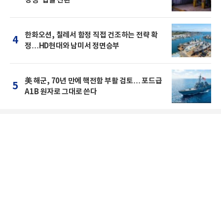
경쟁' 입찰 전환
한화오션, 칠레서 함정 직접 건조하는 전략 확
4
정…HD현대와 남미서 정면승부
美 해군, 70년 만에 핵전함 부활 검토… 포드급
5
A1B 원자로 그대로 쓴다