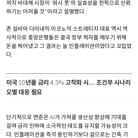
까지 비대해 시장이
워시 풋
의 실효성을 전적으로 신뢰
'
'
하기는 어려울 것
이라고 설명했다
"
.
존 실비아 다이내믹 이코노믹 스트레티지 대표 역시 역
사적으로 중앙은행들은 결국 정부 적자를 메우기 위해
돈을 찍어냈고 그 결과는 늘 인플레이션이었다고 꼬집었
다
.
미국
년물 금리
고착화 시… 조건부 시나리
10
4.5%
오별 대응 필요
단기적으로 연준은
가 가져올 생산성 향상에 기대를
AI
걸며 금리 인하에 소극적인 태도를 유지할 가능성이 크
다
인플레이션을 즉각 용인하기보다 겉으로는 긴축 기
.