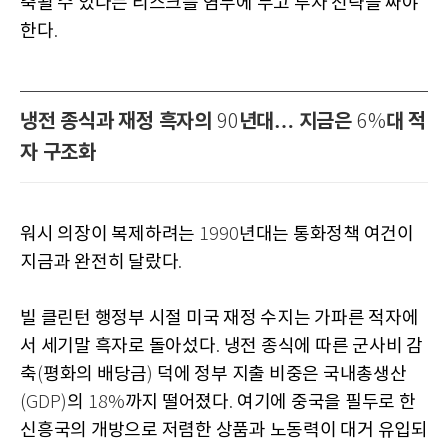
축될 수 있다는 리스크를 염두에 두고 투자 전략을 짜야
한다
.
냉전 종식과 재정 흑자의
년대… 지금은
대 적
90
6%
자 구조화
워시 의장이 복제하려는
년대는 통화정책 여건이
1990
지금과 완전히 달랐다
.
빌 클린턴 행정부 시절 미국 재정 수지는 가파른 적자에
서 세기말 흑자로 돌아섰다
냉전 종식에 따른 군사비 감
.
축
평화의 배당금
덕에 정부 지출 비중은 국내총생산
(
)
의
까지 떨어졌다
여기에 중국을 필두로 한
(GDP)
18%
.
신흥국의 개방으로 저렴한 상품과 노동력이 대거 유입되