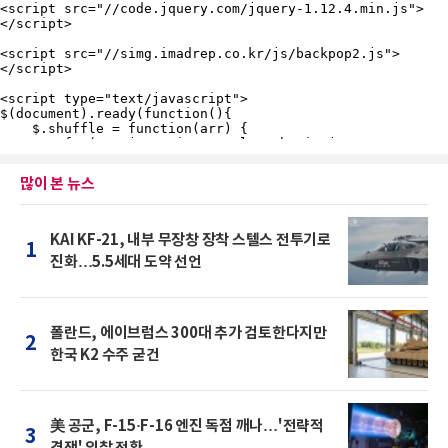
많이 본 뉴스
KAI KF-21, 내부 무장창 장착 스텔스 전투기로
1
진화…5.5세대 도약 선언
폴란드, 에이브럼스 300대 추가 검토한다지만
2
한국 K2 수주 굳건
美 공군, F-15·F-16 엔진 독점 깨나…'전략적
3