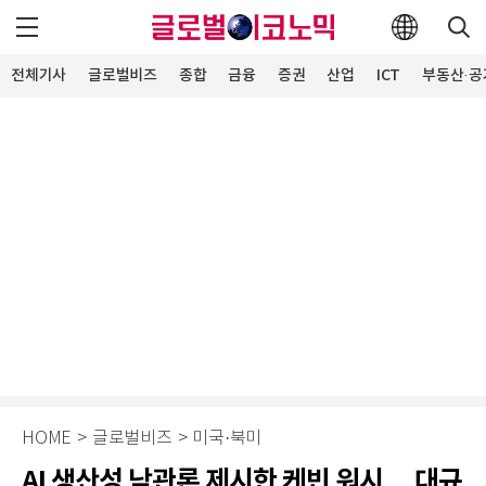
전체기사
글로벌비즈
종합
금융
증권
산업
ICT
부동산·공
HOME
>
글로벌비즈
>
미국·북미
AI 생산성 낙관론 제시한 케빈 워시… 대규