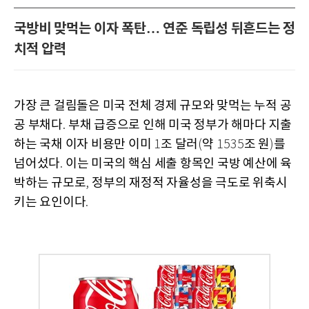
국방비 맞먹는 이자 폭탄… 연준 독립성 뒤흔드는 정
치적 압력
가장 큰 걸림돌은 미국 전체 경제 규모와 맞먹는 누적 공
공 부채다
부채 급증으로 인해 미국 정부가 해마다 지출
.
하는 국채 이자 비용만 이미
조 달러
약
조 원
를
1
(
1535
)
넘어섰다
이는 미국의 핵심 세출 항목인 국방 예산에 육
.
박하는 규모로
정부의 재정적 자율성을 극도로 위축시
,
키는 요인이다
.