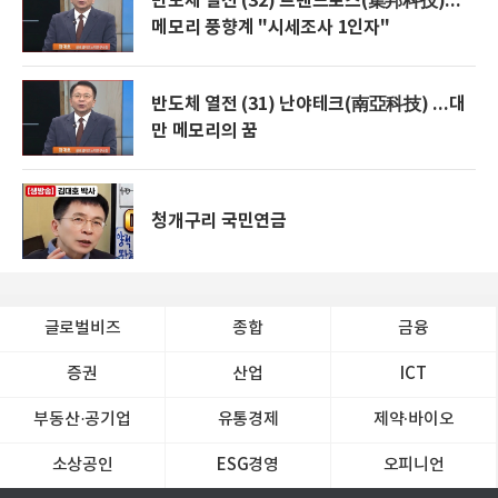
반도체 열전 (32) 트렌드포스(集邦科技)...
메모리 풍향계 "시세조사 1인자"
반도체 열전 (31) 난야테크(南亞科技) ...대
만 메모리의 꿈
청개구리 국민연금
글로벌비즈
종합
금융
증권
산업
ICT
부동산·공기업
유통경제
제약∙바이오
소상공인
ESG경영
오피니언