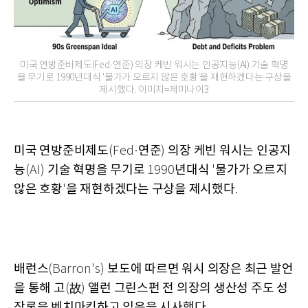
미국 연방준비제도(Fed·연준) 의장 케빈 워시는 인공지능(AI) 기술 혁명
을 무기로 1990년대식 '물가가 오르지 않은 호황'을 재현하겠다는 구상을
제시했다. 이미지=제미나이3
미국 연방준비제도
연준
의장 케빈 워시는 인공지
(Fed·
)
능
기술 혁명을 무기로
년대식
물가가 오르지
(AI)
1990
'
않은 호황
을 재현하겠다는 구상을 제시했다
'
.
배런스
보도에 따르면 워시 의장은 최근 발언
(Barron's)
을 통해 고
故
앨런 그린스펀 전 의장의 생산성 주도 성
(
)
장론을 벤치마킹하고 있음을 시사했다