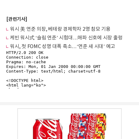
[관련기사]
워시 美 연준 의장, 베테랑 경제학자 2명 참모 기용
케빈 워시式 ‘슬림 연준’ 시험대…매파 신호에 시장 출렁
워시, 첫 FOMC 성명 대폭 축소…‘연준 새 시대’ 예고