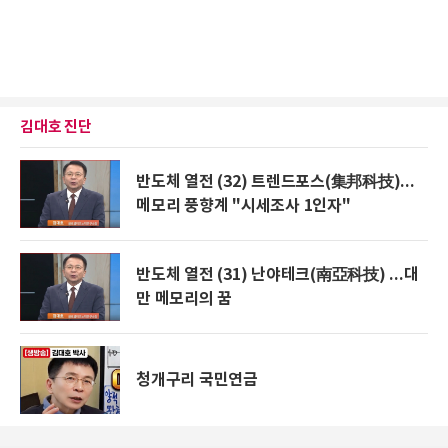
김대호 진단
반도체 열전 (32) 트렌드포스(集邦科技)...
메모리 풍향계 "시세조사 1인자"
반도체 열전 (31) 난야테크(南亞科技) ...대
만 메모리의 꿈
청개구리 국민연금