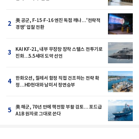
美 공군, F-15·F-16 엔진 독점 깨나…'전략적
2
경쟁' 입찰 전환
KAI KF-21, 내부 무장창 장착 스텔스 전투기로
3
진화…5.5세대 도약 선언
한화오션, 칠레서 함정 직접 건조하는 전략 확
4
정…HD현대와 남미서 정면승부
美 해군, 70년 만에 핵전함 부활 검토… 포드급
5
A1B 원자로 그대로 쓴다