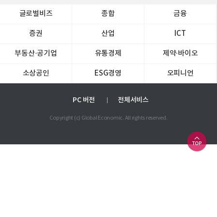
글로벌비즈
종합
금융
증권
산업
ICT
부동산·공기업
유통경제
제약∙바이오
소상공인
ESG경영
오피니언
PC 버전
전체서비스
Copyright (c) Global Economic. All rights reserved.