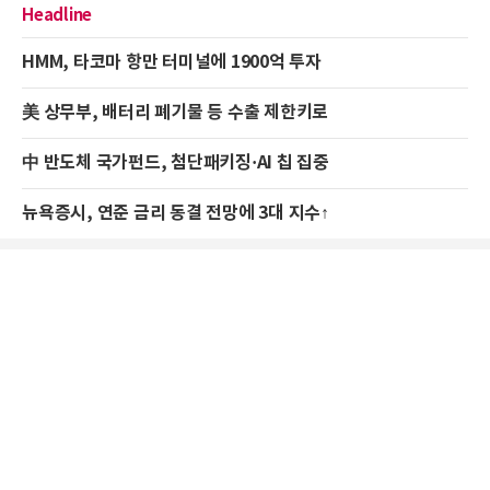
Headline
HMM, 타코마 항만 터미널에 1900억 투자
美 상무부, 배터리 폐기물 등 수출 제한키로
中 반도체 국가펀드, 첨단패키징·AI 칩 집중
뉴욕증시, 연준 금리 동결 전망에 3대 지수↑