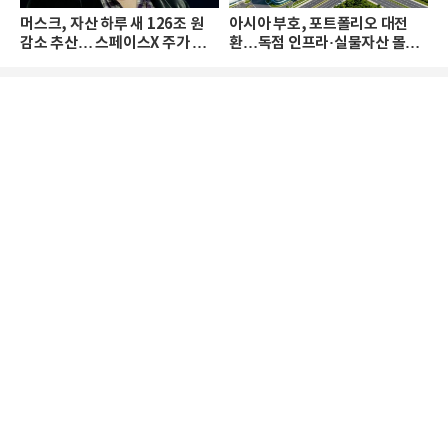
머스크, 자산 하루 새 126조 원
아시아 부호, 포트폴리오 대전
감소 추산… 스페이스X 주가 하
환…독점 인프라·실물자산 몰린
락 때문
다