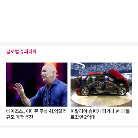
글로벌 슈퍼리치
베이조스, 아마존 주식 41억달러
이탈리아 슈퍼카 피가니 한 대 볼
규모 매각 추진
트값만 2억대