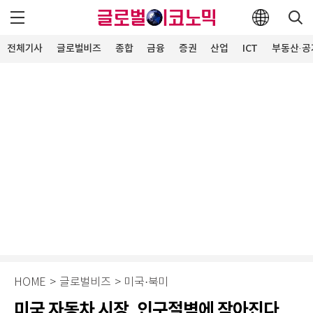
전체기사
글로벌비즈
종합
금융
증권
산업
ICT
부동산·공
HOME
>
글로벌비즈
>
미국·북미
미국 자동차 시장, 인구절벽에 작아진다