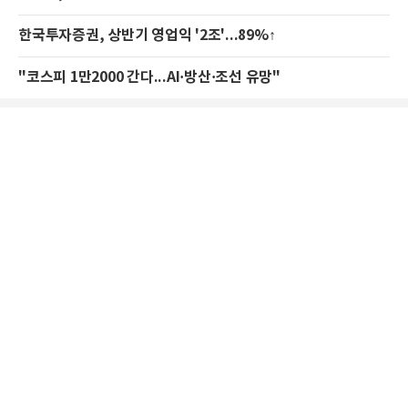
한국투자증권, 상반기 영업익 '2조'...89%↑
"코스피 1만2000 간다...AI·방산·조선 유망"