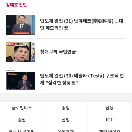
김대호 진단
반도체 열전 (31) 난야테크(南亞科技) ...대
만 메모리의 꿈
청개구리 국민연금
반도체 열전 (30) 테슬라 (Tesla) 구조적 한
계 "심각한 성장통"
글로벌비즈
종합
금융
증권
산업
ICT