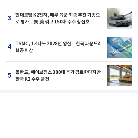
현대로템 K2전차, 페루 육군 최종 추천 기종으
3
로 평가…獨·美 꺾고 150대 수주 청신호
TSMC, 1.4나노 2028년 양산…한국 파운드리
4
협공 비상
폴란드, 에이브럼스 300대 추가 검토한다지만
5
한국 K2 수주 굳건