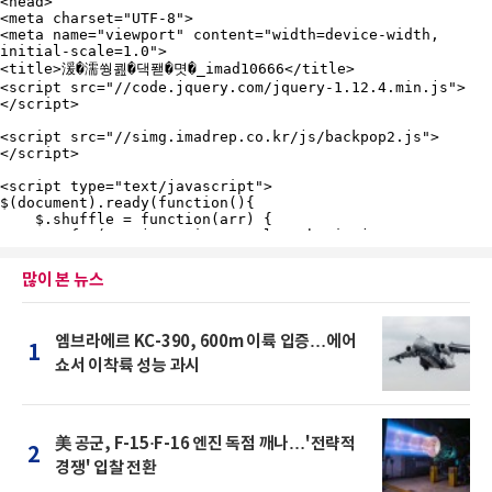
많이 본 뉴스
엠브라에르 KC-390, 600m 이륙 입증…에어
1
쇼서 이착륙 성능 과시
美 공군, F-15·F-16 엔진 독점 깨나…'전략적
2
경쟁' 입찰 전환