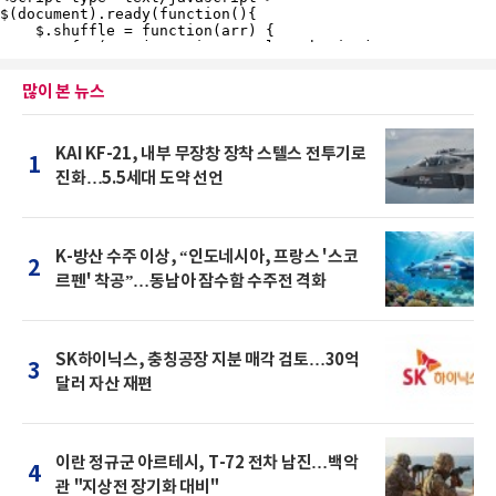
많이 본 뉴스
KAI KF-21, 내부 무장창 장착 스텔스 전투기로
1
진화…5.5세대 도약 선언
K-방산 수주 이상, “인도네시아, 프랑스 '스코
2
르펜' 착공”…동남아 잠수함 수주전 격화
SK하이닉스, 충칭공장 지분 매각 검토…30억
3
달러 자산 재편
이란 정규군 아르테시, T-72 전차 남진…백악
4
관 "지상전 장기화 대비"