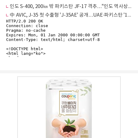
인도 S-400, 200㎞ 밖 파키스탄 JF-17 격추…"인도 역사상 최장거리 지대공 격추"
中 AVIC, J-35 첫 수출형 'J-35AE' 공개…UAE·파키스탄 '1호 고객' 쟁탈전