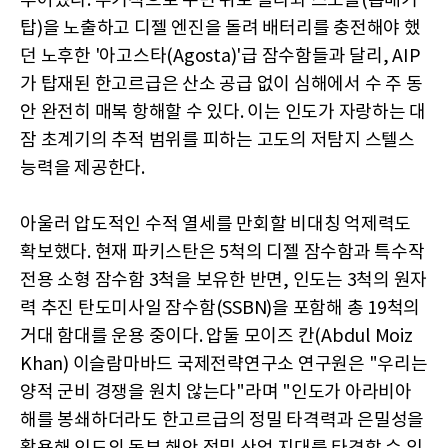
루어냈다. 주기적으로 수면 위로 올라와 스노클(흡배기
탑)을 노출하고 디젤 엔진을 돌려 배터리를 충전해야 했
던 노후한 '아고스타(Agosta)'급 잠수함들과 달리, AIP
가 탑재된 한고르급은 산소 공급 없이 심해에서 수 주 동
안 완전히 매복 항해할 수 있다. 이는 인도가 자랑하는 대
잠 초계기의 추적 범위를 피하는 고도의 저탐지 스텔스
능력을 제공한다.
아울러 압도적인 수적 열세를 만회할 비대칭 억제력도
확보했다. 현재 파키스탄은 5척의 디젤 잠수함과 특수작
전용 소형 잠수함 3척을 보유한 반면, 인도는 3척의 원자
력 추진 탄도미사일 잠수함(SSBN)을 포함해 총 19척의
거대 함대를 운용 중이다. 압둘 모이즈 칸(Abdul Moiz
Khan) 이슬람마바드 국제전략연구소 연구원은 "우리는
양적 군비 경쟁을 원치 않는다"라며 "인도가 아라비아
해를 봉쇄하더라도 한고르급의 정밀 타격력과 은밀성을