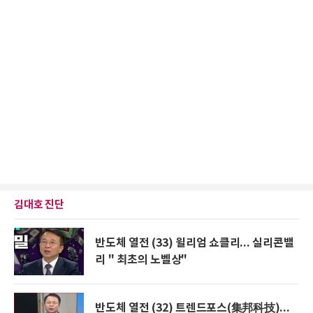
김대호 진단
반도체 열전 (33) 윌리엄 쇼클리... 실리콘밸
리 " 최초의 노벨상"
반도체 열전 (32) 트렌드포스(集邦科技)...