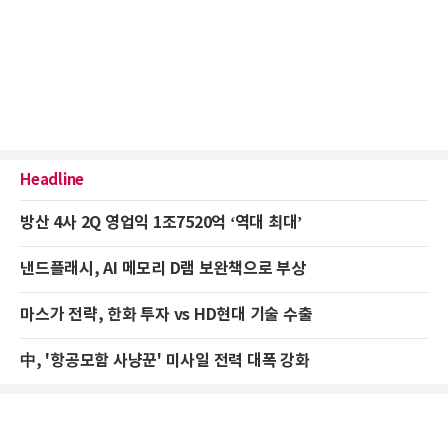
Headline
방산 4사 2Q 영업익 1조7520억 ‘역대 최대’
낸드플래시, AI 메모리 D램 보완책으로 부상
마스가 전략, 한화 투자 vs HD현대 기술 수출
中, '항공모함 사냥꾼' 미사일 전력 대폭 강화