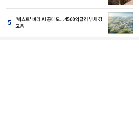
'빅쇼트' 버리 AI 공매도…4500억달러 부채 경
5
고음