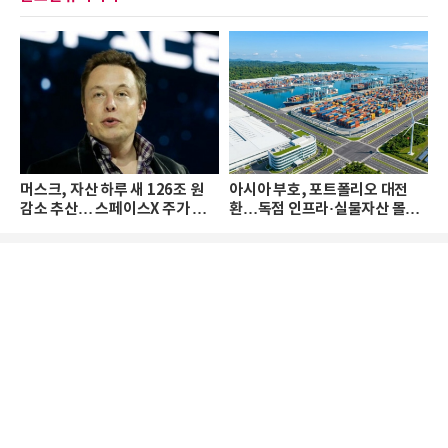
머스크, 자산 하루 새 126조 원
아시아 부호, 포트폴리오 대전
감소 추산… 스페이스X 주가 하
환…독점 인프라·실물자산 몰린
락 때문
다