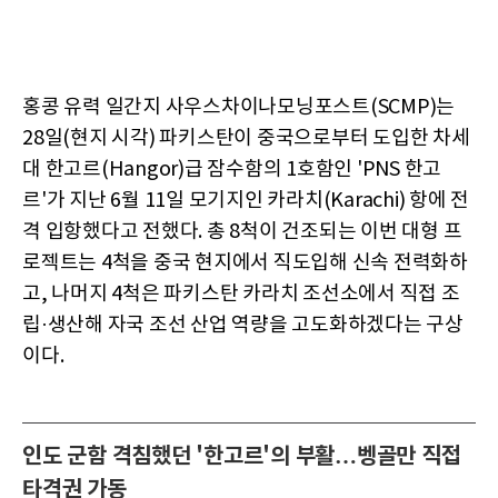
홍콩 유력 일간지 사우스차이나모닝포스트(SCMP)는
28일(현지 시각) 파키스탄이 중국으로부터 도입한 차세
대 한고르(Hangor)급 잠수함의 1호함인 'PNS 한고
르'가 지난 6월 11일 모기지인 카라치(Karachi) 항에 전
격 입항했다고 전했다. 총 8척이 건조되는 이번 대형 프
로젝트는 4척을 중국 현지에서 직도입해 신속 전력화하
고, 나머지 4척은 파키스탄 카라치 조선소에서 직접 조
립·생산해 자국 조선 산업 역량을 고도화하겠다는 구상
이다.
인도 군함 격침했던 '한고르'의 부활…벵골만 직접
타격권 가동