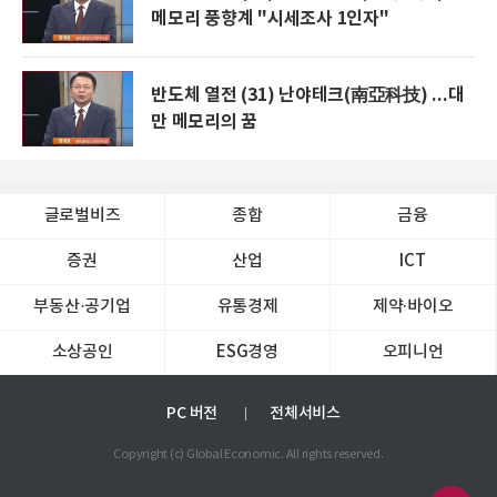
메모리 풍향계 "시세조사 1인자"
반도체 열전 (31) 난야테크(南亞科技) ...대
만 메모리의 꿈
글로벌비즈
종합
금융
증권
산업
ICT
부동산·공기업
유통경제
제약∙바이오
소상공인
ESG경영
오피니언
PC 버전
전체서비스
Copyright (c) Global Economic. All rights reserved.