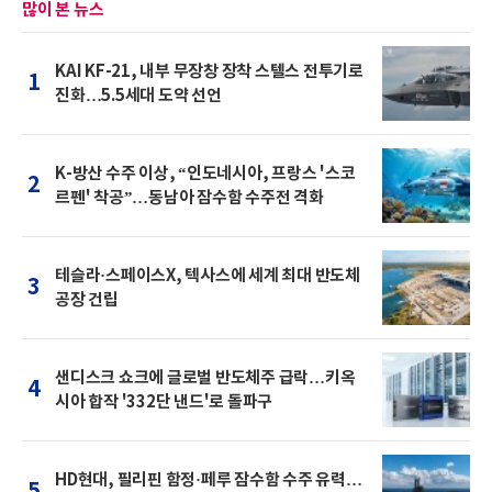
많이 본 뉴스
KAI KF-21, 내부 무장창 장착 스텔스 전투기로
1
진화…5.5세대 도약 선언
K-방산 수주 이상, “인도네시아, 프랑스 '스코
2
르펜' 착공”…동남아 잠수함 수주전 격화
테슬라·스페이스X, 텍사스에 세계 최대 반도체
3
공장 건립
샌디스크 쇼크에 글로벌 반도체주 급락…키옥
4
시아 합작 '332단 낸드'로 돌파구
HD현대, 필리핀 함정·페루 잠수함 수주 유력…
5