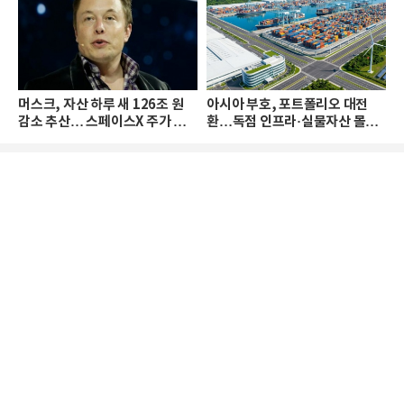
머스크, 자산 하루 새 126조 원
아시아 부호, 포트폴리오 대전
감소 추산… 스페이스X 주가 하
환…독점 인프라·실물자산 몰린
락 때문
다