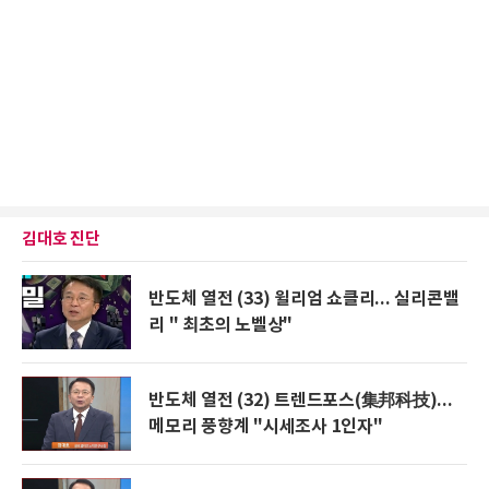
김대호 진단
반도체 열전 (33) 윌리엄 쇼클리... 실리콘밸
리 " 최초의 노벨상"
반도체 열전 (32) 트렌드포스(集邦科技)...
메모리 풍향계 "시세조사 1인자"