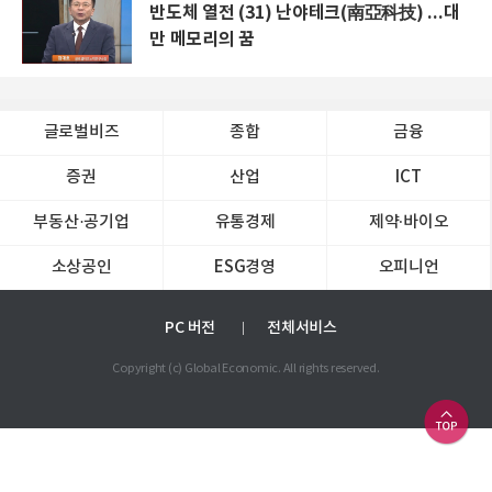
반도체 열전 (31) 난야테크(南亞科技) ...대
만 메모리의 꿈
글로벌비즈
종합
금융
증권
산업
ICT
부동산·공기업
유통경제
제약∙바이오
소상공인
ESG경영
오피니언
PC 버전
전체서비스
Copyright (c) Global Economic. All rights reserved.