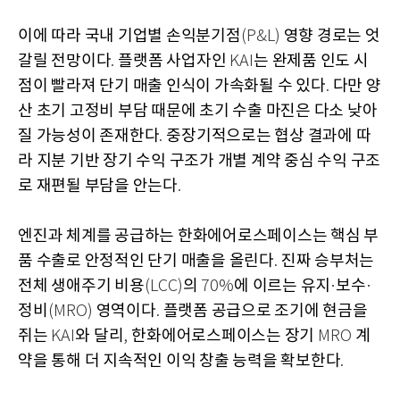
이에 따라 국내 기업별 손익분기점
영향 경로는 엇
(P&L)
갈릴 전망이다
플랫폼 사업자인
는 완제품 인도 시
.
KAI
점이 빨라져 단기 매출 인식이 가속화될 수 있다
다만 양
.
산 초기 고정비 부담 때문에 초기 수출 마진은 다소 낮아
질 가능성이 존재한다
중장기적으로는 협상 결과에 따
.
라 지분 기반 장기 수익 구조가 개별 계약 중심 수익 구조
로 재편될 부담을 안는다
.
엔진과 체계를 공급하는 한화에어로스페이스는 핵심 부
품 수출로 안정적인 단기 매출을 올린다
진짜 승부처는
.
전체 생애주기 비용
의
에 이르는 유지
보수
(LCC)
70%
·
·
정비
영역이다
플랫폼 공급으로 조기에 현금을
(MRO)
.
쥐는
와 달리
한화에어로스페이스는 장기
계
KAI
,
MRO
약을 통해 더 지속적인 이익 창출 능력을 확보한다
.