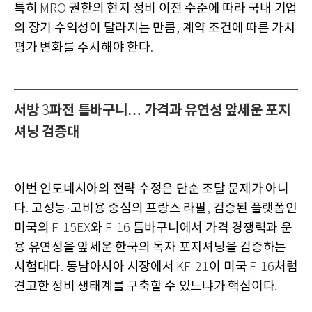
특히
권한의 현지 정비 이전 수준에 따라 국내 기업
MRO
의 장기 수익성이 달라지는 만큼
계약 조건에 따른 가치
,
평가 변화를 주시해야 한다
.
서방
파전 틈바구니… 가격과 유연성 앞세운 포지
3
셔닝 검증대
이번 인도네시아의 전략 수정은 단순 조달 문제가 아니
다
고성능
고비용 중심의 프랑스 라팔
검증된 플랫폼인
.
·
,
미국의
와
틈바구니에서 가격 경쟁력과 운
F-15EX
F-16
용 유연성을 앞세운 한국의 독자 포지셔닝을 검증하는
시험대다
동남아시아 시장에서
이 미국
처럼
.
KF-21
F-16
견고한 정비 생태계를 구축할 수 있느냐가 핵심이다
.