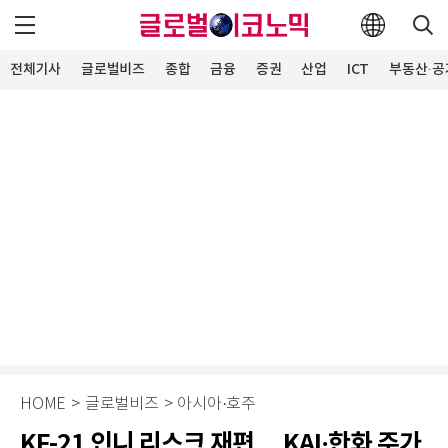
전체기사
글로벌비즈
종합
금융
증권
산업
ICT
부동산·공
HOME
>
글로벌비즈
>
아시아·호주
KF-21 인니 리스크 재편… KAI·한화 주가,