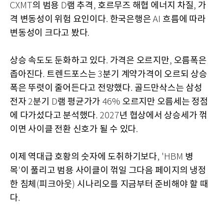
의 범용
램 추격
호르무즈 해협 에너지 차질
가
CXMT
D
,
,
격 변동성이 위험 요인이다
한국은행은
흐름에 따라
.
AI
변동성이 크다고 봤다
.
상승 속도도 둔화하고 있다
가격은 오르지만
오름폭은
.
,
좁아진다
트렌드포스는
분기 계약가격이 오르되 상승
.
3
폭은 뚜렷이 줄어든다고 전망했다
골드만삭스는 삼성
.
전자
분기
램 평균가가
오르지만 오름세는 정점
2
D
46%
에 다가섰다고 분석했다
년 협상에서 상승세가 꺾
. 2027
이면 사이클 전환 신호가 될 수 있다
.
이제 역대급 호황의 숫자에 도취하기보다
병
, 'HBM
목
이 풀리고 범용 사이클이 꺾일 그다음 페이지의 냉정
'
한 침체
피크아웃
시나리오를 지금부터 준비해야 할 때
(
)
다
.