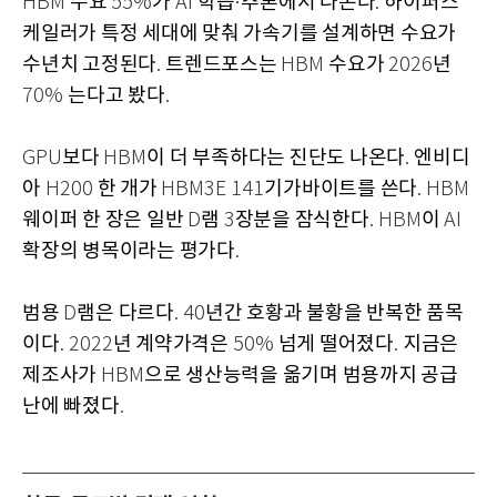
수요
가
학습
추론에서 나온다
하이퍼스
HBM
55%
AI
·
.
케일러가 특정 세대에 맞춰 가속기를 설계하면 수요가
수년치 고정된다
트렌드포스는
수요가
년
.
HBM
2026
는다고 봤다
70%
.
보다
이 더 부족하다는 진단도 나온다
엔비디
GPU
HBM
.
아
한 개가
기가바이트를 쓴다
H200
HBM3E 141
. HBM
웨이퍼 한 장은 일반
램
장분을 잠식한다
이
D
3
. HBM
AI
확장의 병목이라는 평가다
.
범용
램은 다르다
년간 호황과 불황을 반복한 품목
D
. 40
이다
년 계약가격은
넘게 떨어졌다
지금은
. 2022
50%
.
제조사가
으로 생산능력을 옮기며 범용까지 공급
HBM
난에 빠졌다
.