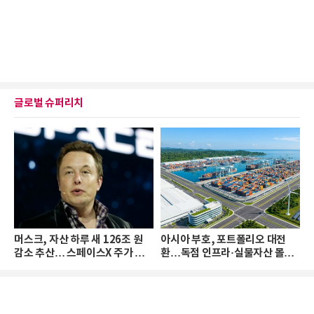
글로벌 슈퍼리치
머스크, 자산 하루 새 126조 원
아시아 부호, 포트폴리오 대전
감소 추산… 스페이스X 주가 하
환…독점 인프라·실물자산 몰린
락 때문
다