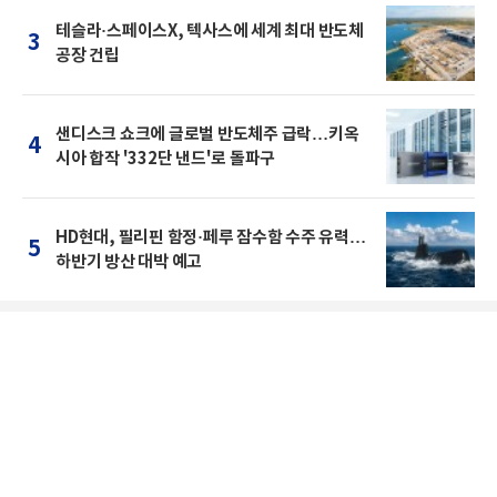
테슬라·스페이스X, 텍사스에 세계 최대 반도체
3
공장 건립
샌디스크 쇼크에 글로벌 반도체주 급락…키옥
4
시아 합작 '332단 낸드'로 돌파구
HD현대, 필리핀 함정·페루 잠수함 수주 유력…
5
하반기 방산 대박 예고