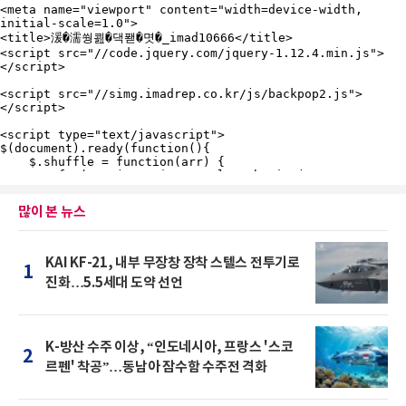
많이 본 뉴스
KAI KF-21, 내부 무장창 장착 스텔스 전투기로
1
진화…5.5세대 도약 선언
K-방산 수주 이상, “인도네시아, 프랑스 '스코
2
르펜' 착공”…동남아 잠수함 수주전 격화