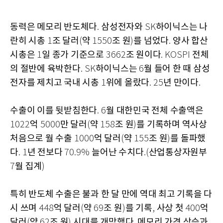
동력은 메모리 반도체다
삼성전자와
하이닉스는 나
.
SK
란히 시총
조 달러
약
조 원
를 넘었다
양사 합산
1
(
1550
)
.
시총은
일 종가 기준으로
조 원이다
전체
1
3662
. KOSPI
의 절반에 육박한다
하이닉스는
월 들어 한 때 삼성
. SK
6
전자를 제치고 국내 시총
위에 올랐다
년 만이다
1
. 25
.
수출이 이를 뒷받침한다
월 대한민국 전체 수출액은
. 6
억
만 달러
약
조 원
를 기록하며 역사상
1022
5000
(
158
)
처음으로 월 수출
억 달러
약
조 원
를 돌파했
1000
(
155
)
다
년 전보다
늘어난 수치다
산업통상자원부
. 1
70.9%
.(
월 집계
7
)
특히 반도체 수출은 불과 한 달 만에 역대 최고 기록을 다
시 쓰며
억 달러
약
조 원
를 기록
사상 첫
억
448
(
69
)
,
400
달러
약
조 원
시대를 개막했다
메모리 가격 상승과
(
62
)
.