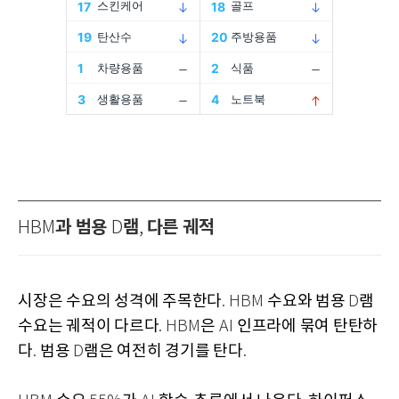
과 범용
램
다른 궤적
HBM
D
,
시장은 수요의 성격에 주목한다
수요와 범용
램
. HBM
D
수요는 궤적이 다르다
은
인프라에 묶여 탄탄하
. HBM
AI
다
범용
램은 여전히 경기를 탄다
.
D
.