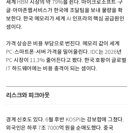
세계
시장의 약
를 쥔다
마이크로소프트
구
HBM
79%
.
·
글
아마존웹서비스가 한국에 조달팀을 보내 물량을 확
·
보한다
한국 메모리가 세계
인프라의 핵심 공급원인
.
AI
셈이다
.
가격 상승은 비용 부담으로 번진다
메모리 값이 세계
.
스마트폰
서버 가격을 밀어올린다
는
년
PC·
·
. IDC
2026
시장이
줄어든다고 봤다
한국 호황이 글로벌
PC
11.3%
.
하드웨어에는 비용 충격이 되는 셈이다
IT
.
리스크와 피크아웃
경계 신호도 있다
월 후반
는 강보합에 그쳤다
. 6
KOSPI
.
외국인은 하루
조
억 원을 순매도했다
중국
7
7000
.