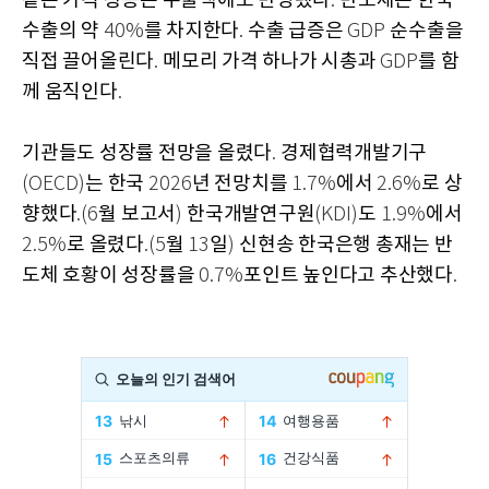
같은 가격 상승은 수출액에도 반영됐다
반도체는 한국
.
수출의 약
를 차지한다
수출 급증은
순수출을
40%
.
GDP
직접 끌어올린다
메모리 가격 하나가 시총과
를 함
.
GDP
께 움직인다
.
기관들도 성장률 전망을 올렸다
경제협력개발기구
.
는 한국
년 전망치를
에서
로 상
(OECD)
2026
1.7%
2.6%
향했다
월 보고서
한국개발연구원
도
에서
.(6
)
(KDI)
1.9%
로 올렸다
월
일
신현송 한국은행 총재는 반
2.5%
.(5
13
)
도체 호황이 성장률을
포인트 높인다고 추산했다
0.7%
.