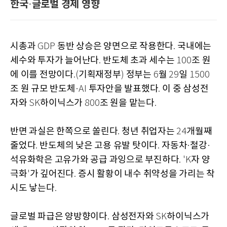
한국
글로벌 경제 영향
·
시총과
동반 상승은 양면으로 작용한다
국내에는
GDP
.
세수와 투자가 늘어난다
반도체 초과 세수는
조 원
.
100
에 이를 전망이다
기획재정부
정부는
월
일
.(
)
6
29
1500
조 원 규모 반도체
투자안을 발표했다
이 중 삼성전
·AI
.
자와
하이닉스가
조 원을 맡는다
SK
800
.
반면 과실은 한쪽으로 쏠린다
청년 취업자는
개월째
.
24
줄었다
반도체의 낮은 고용 유발 탓이다
자동차
철강
.
.
·
·
석유화학은 고유가와 공급 과잉으로 부진하다
자 양
. 'K
극화
가 깊어진다
증시 활황이 내수 취약성을 가리는 착
'
.
시도 낳는다
.
글로벌 파급은 양방향이다
삼성전자와
하이닉스가
.
SK