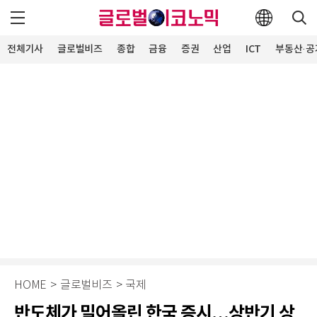
전체기사
글로벌비즈
종합
금융
증권
산업
ICT
부동산·공
HOME
>
글로벌비즈
>
국제
반도체가 밀어올린 한국 증시…상반기 상