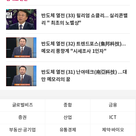
반도체 열전 (33) 윌리엄 쇼클리... 실리콘밸
리 " 최초의 노벨상"
반도체 열전 (32) 트렌드포스(集邦科技)...
메모리 풍향계 "시세조사 1인자"
반도체 열전 (31) 난야테크(南亞科技) ...대
만 메모리의 꿈
글로벌비즈
종합
금융
증권
산업
ICT
부동산·공기업
유통경제
제약∙바이오