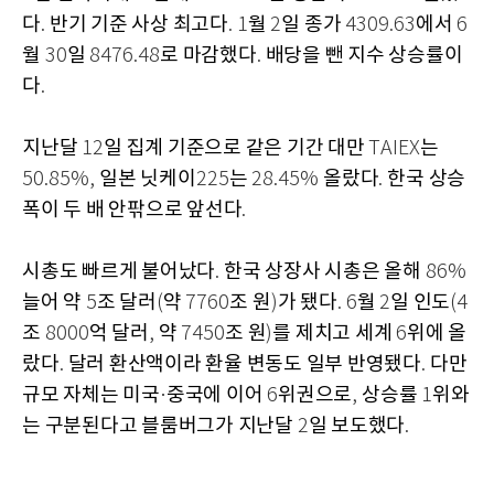
다
반기 기준 사상 최고다
월
일 종가
에서
.
. 1
2
4309.63
6
월
일
로 마감했다
배당을 뺀 지수 상승률이
30
8476.48
.
다
.
지난달
일 집계 기준으로 같은 기간 대만
는
12
TAIEX
일본 닛케이
는
올랐다
한국 상승
50.85%,
225
28.45%
.
폭이 두 배 안팎으로 앞선다
.
시총도 빠르게 불어났다
한국 상장사 시총은 올해
.
86%
늘어 약
조 달러
약
조 원
가 됐다
월
일 인도
5
(
7760
)
. 6
2
(4
조
억 달러
약
조 원
를 제치고 세계
위에 올
8000
,
7450
)
6
랐다
달러 환산액이라 환율 변동도 일부 반영됐다
다만
.
.
규모 자체는 미국
중국에 이어
위권으로
상승률
위와
·
6
,
1
는 구분된다고 블룸버그가 지난달
일 보도했다
2
.