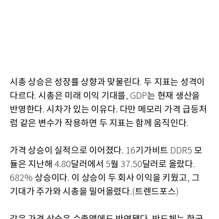
시총 상승은 성장률 상향과 맞물린다
두 지표는 성격이
.
다르다
시총은 미래 이익 기대를
는 현재 생산을
.
, GDP
반영한다
시차가 있는 이유다
다만 메모리 가격 급등처
.
.
럼 같은 변수가 작용하면 두 지표는 함께 움직인다
.
가격 상승이 실적으로 이어졌다
기가비트
모
. 16
DDR5
듈은 지난해
달러에서
월
달러로 올랐다
4.80
5
37.50
.
상승이다
이 상승이 두 회사 이익을 키웠고
그
682%
.
,
기대가 주가와 시총을 밀어올렸다
트렌드포스
.(
)