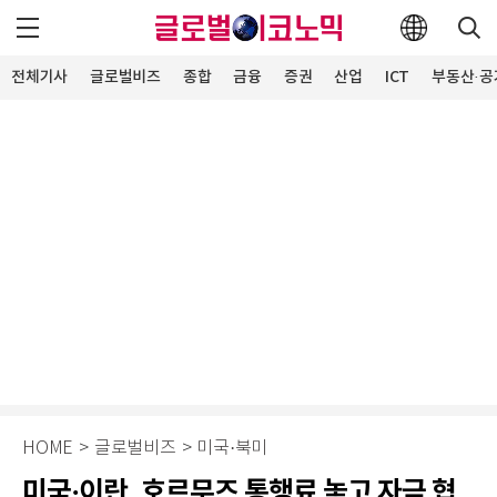
전체기사
글로벌비즈
종합
금융
증권
산업
ICT
부동산·공
HOME
>
글로벌비즈
>
미국·북미
미국·이란, 호르무즈 통행료 놓고 자금 협