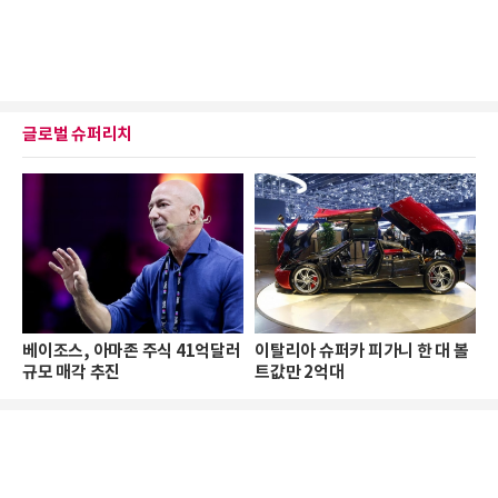
글로벌 슈퍼리치
베이조스, 아마존 주식 41억달러
이탈리아 슈퍼카 피가니 한 대 볼
규모 매각 추진
트값만 2억대