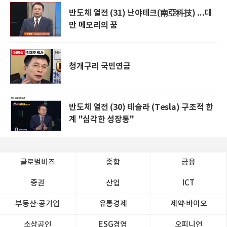
반도체 열전 (31) 난야테크(南亞科技) ...대
만 메모리의 꿈
청개구리 국민연금
반도체 열전 (30) 테슬라 (Tesla) 구조적 한
계 "심각한 성장통"
글로벌비즈
종합
금융
증권
산업
ICT
부동산·공기업
유통경제
제약∙바이오
소상공인
ESG경영
오피니언