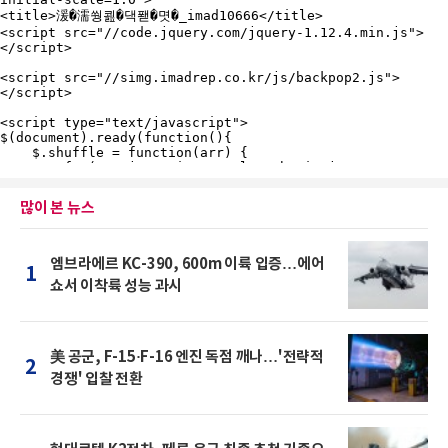
많이 본 뉴스
엠브라에르 KC-390, 600m 이륙 입증…에어
1
쇼서 이착륙 성능 과시
美 공군, F-15·F-16 엔진 독점 깨나…'전략적
2
경쟁' 입찰 전환