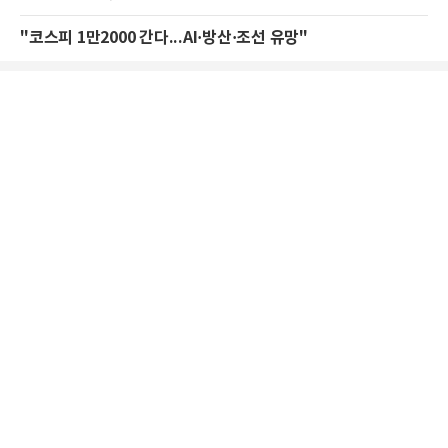
"코스피 1만2000 간다...AI·방산·조선 유망"