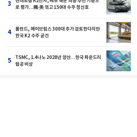
현대로템 K2전차, 페루 육군 최종 추천 기종으
3
로 평가…獨·美 꺾고 150대 수주 청신호
폴란드, 에이브럼스 300대 추가 검토한다지만
4
한국 K2 수주 굳건
TSMC, 1.4나노 2028년 양산…한국 파운드리
5
협공 비상