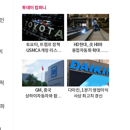
투데이 컴퍼니
법인
벤
토요타, 트럼프 정책
HD현대, 美 HII와
·USMCA 개정 리스크
용접자동화 확대…
이
직면
미시시피 조선소에 전격
도입
극적
GM, 중국
다이킨, 1분기 영업이익
상하이자동차와 합작
사상 최고치 경신
20년 연장…
 파
2047년까지 파트너십
지속