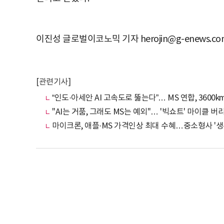
이진성 글로벌이코노믹 기자 herojin@g-enews.co
[관련기사]
“인도·아세안 AI 고속도로 뚫는다”… MS 연합, 3600
"AI는 거품, 그래도 MS는 예외"… '빅쇼트' 마이클 
마이크론, 애플·MS 가격인상 최대 수혜…중소형사 '생