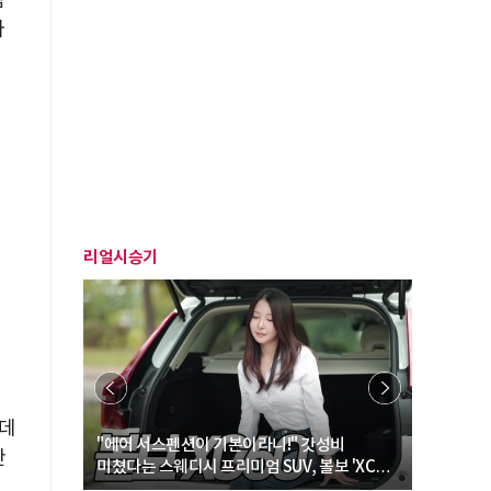
점
라
리얼시승기
운데
… “여성·
"에어 서스펜션이 기본이라니!" 갓성비
"디자인 대
산
미쳤다는 스웨디시 프리미엄 SUV, 볼보 'XC60
크로스오버
B5 울트라'