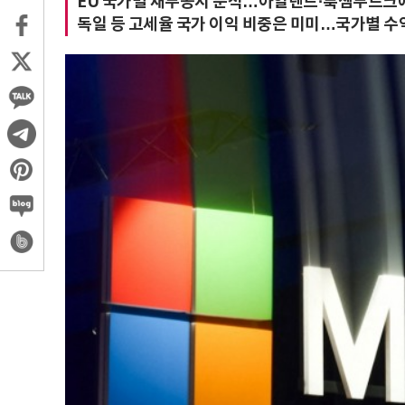
EU 국가별 재무공시 분석…아일랜드·룩셈부르크에
독일 등 고세율 국가 이익 비중은 미미…국가별 수