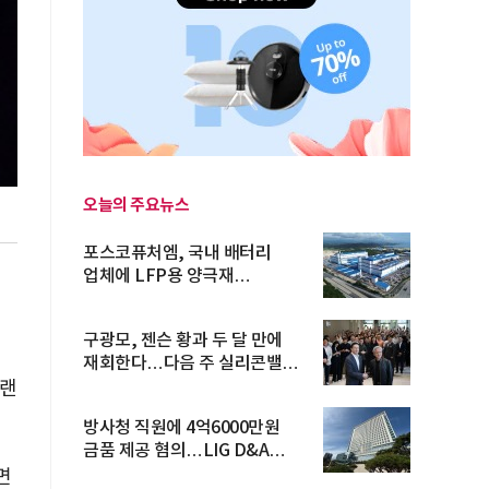
오늘의 주요뉴스
포스코퓨처엠, 국내 배터리
업체에 LFP용 양극재
장기공급계약
구광모, 젠슨 황과 두 달 만에
재회한다…다음 주 실리콘밸리
방...
일랜
방사청 직원에 4억6000만원
금품 제공 혐의…LIG D&A
임직원 구속
면