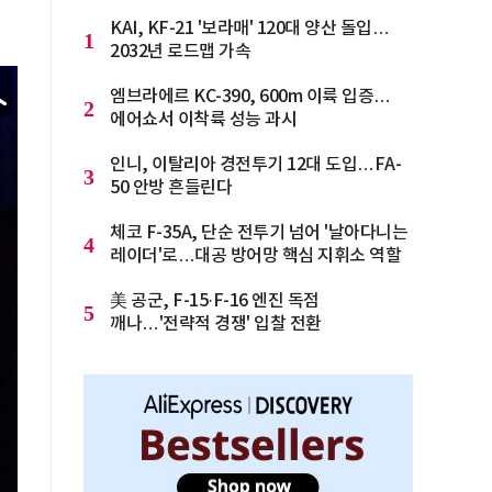
KAI, KF-21 '보라매' 120대 양산 돌입…
1
2032년 로드맵 가속
엠브라에르 KC-390, 600m 이륙 입증…
2
에어쇼서 이착륙 성능 과시
인니, 이탈리아 경전투기 12대 도입…FA-
3
50 안방 흔들린다
체코 F-35A, 단순 전투기 넘어 '날아다니는
4
레이더'로…대공 방어망 핵심 지휘소 역할
美 공군, F-15·F-16 엔진 독점
5
깨나…'전략적 경쟁' 입찰 전환