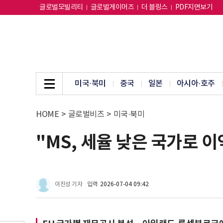
글로벌모빌리티
글로벌게이머즈
더 블링스
PDF지면보기
미국·북미
중국
일본
아시아·호주
HOME
>
글로벌비즈
>
미국·북미
"MS, 세율 낮은 국가로 
이진성 기자
입력
2026-07-04 09:42