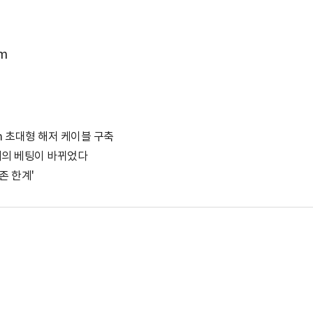
m
km 초대형 해저 케이블 구축
버리의 베팅이 바뀌었다
존 한계'