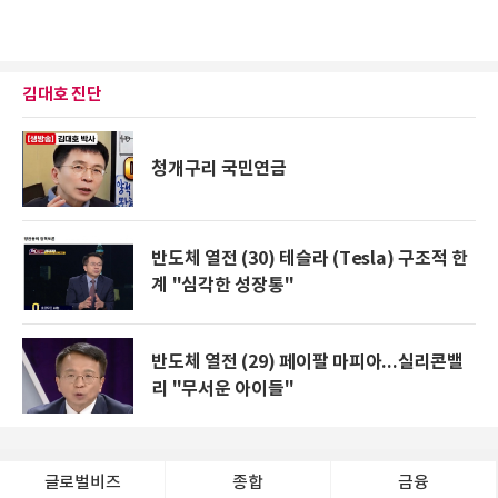
김대호 진단
청개구리 국민연금
반도체 열전 (30) 테슬라 (Tesla) 구조적 한
계 "심각한 성장통"
반도체 열전 (29) 페이팔 마피아...실리콘밸
리 "무서운 아이들"
글로벌비즈
종합
금융