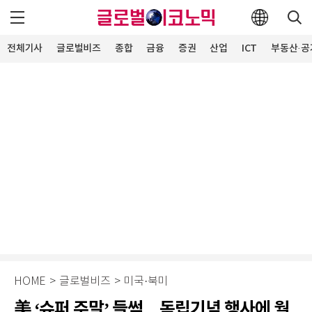
전체기사
글로벌비즈
종합
금융
증권
산업
ICT
부동산·공
HOME
>
글로벌비즈
>
미국·북미
美 ‘슈퍼 주말’ 들썩…독립기념 행사에 월