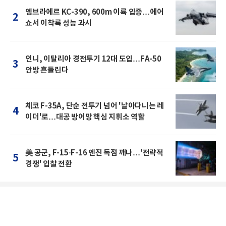
엠브라에르 KC-390, 600m 이륙 입증…에어
2
쇼서 이착륙 성능 과시
인니, 이탈리아 경전투기 12대 도입…FA-50
3
안방 흔들린다
체코 F-35A, 단순 전투기 넘어 '날아다니는 레
4
이더'로…대공 방어망 핵심 지휘소 역할
美 공군, F-15·F-16 엔진 독점 깨나…'전략적
5
경쟁' 입찰 전환