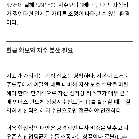
에 달해
지수보다
배나 높다
투자심리
62%
S&P 500
3
.
가 꺾인다면 언제든 가파른 조정이 나타날 수 있는 환경
이다
.
현금 확보와 지수 분산 필요
지표가 가리키는 위험 신호는 명확하다
자본이 뜨거운
.
주도주에서 이탈할 때를 대비해 자산 보호 수단을 마련
해야 한다
단기적으로 자산 성격상 리스크가 매우 큰
.
3
배 인버스 반도체 상장지수펀드
를 활용할 때는 철
(ETF)
저히 제한적인 헤지 수단으로만 접근해야 안전하다
.
더욱 현실적인 대안은 공격적인 투자 비중을 낮추고 다
우존스 산업평균지수를 추종하는 상품이나 로볼
(Low-