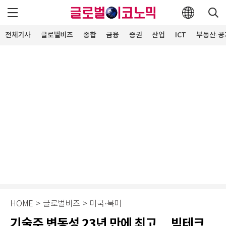
전체기사
글로벌비즈
종합
금융
증권
산업
ICT
부동산·공
HOME
>
글로벌비즈
>
미국·북미
기술주 변동성 23년 만에 최고… 빅테크