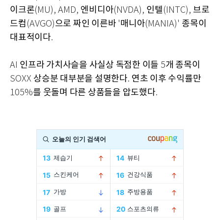
이크론
엔비디아
인텔
브로
(MU),
AMD,
(NVDA),
(INTC),
드컴
으로 짜인 이른바
매니아
종목이
(AVGO)
'
(MANIA)'
대표적이다
.
인프라 가치사슬을 사실상 독점한 이들
개 종목이
AI
5
상승분 대부분을 설명한다
연초 이후 수익률만
SOXX
.
를 웃돌며 다른 상품들을 압도했다
105%
.