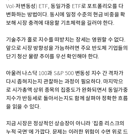
저변동성
동일가중
로 포트폴리오를 다
Vol·
) ETF,
ETF
변화하는 방법이다
동시에 일정 수준의 현금 비중을 확
.
보해 시장 충격에 대응할 기초체력을 길러야 한다
.
기술주가 홀로 지수를 떠받치는 장세는 영원할 수 없다
.
앞으로 시장 방향성을 가늠하려면 주요 반도체 기업들의
단기 청산 물량 추이를 우선 확인해야 한다
.
아울러 나스닥
과
변동성 지수 간 격차가
100
S&P 500
다시 좁혀지는지 관찰하는 과정이 필요하다
마지막으
.
로 시가총액 상위 종목의 집중도가 완화되면서 동일가중
지수가 반등세로 돌아서는지도 함께 살펴야 정확한 흐름
을 읽을 수 있다
.
지금 시장은 정상적인 상승장이 아니라
집중 리스크의
'
누적 국면
에 가깝다
문제는 이러한 위험이 수면 위로 드
'
.