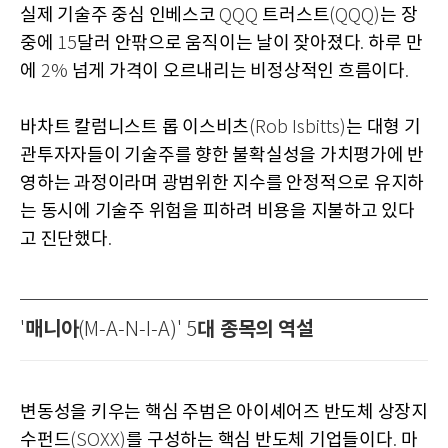
실제 기술주 중심 인베스코
트러스트
는 장
QQQ
(QQQ)
중에
달러 안팎으로 움직이는 날이 잦아졌다
하루 만
15
.
에
넘게 가격이 오르내리는 비정상적인 흐름이다
2%
.
바차트 칼럼니스트 롭 이스비츠
는 대형 기
(Rob Isbitts)
관투자자들이 기술주를 향한 불확실성을 가치평가에 반
영하는 과정이라며 광범위한 지수를 안정적으로 유지하
는 동시에 기술주 위험을 피하려 비용을 지불하고 있다
고 진단했다
.
매니아
대 종목의 역설
'
(M-A-N-I-A)' 5
변동성을 키우는 핵심 주범은 아이셰어즈 반도체 상장지
수펀드
를 구성하는 핵심 반도체 기업들이다
마
(SOXX)
.