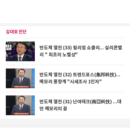
김대호 진단
반도체 열전 (33) 윌리엄 쇼클리... 실리콘밸
리 " 최초의 노벨상"
반도체 열전 (32) 트렌드포스(集邦科技)...
메모리 풍향계 "시세조사 1인자"
반도체 열전 (31) 난야테크(南亞科技) ...대
만 메모리의 꿈