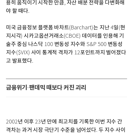
용히 움직이기 시작한 만큼
자산 배분 전략을 다변화해
,
야 할 때다
.
미국 금융정보 플랫폼 바차트
는 지난
일
현
(Barchart)
4
(
지시각
시카고옵션거래소
데이터를 인용해 기
)
(CBOE)
술주 중심 나스닥
변동성 지수와
변동성
100
S&P 500
지수
사이 통계적 격차가
포인트까지 벌어졌다
($VIX)
12
고 발표했다
.
금융위기
팬데믹 때보다 커진 괴리
·
년 이후
년 만에 최고치를 기록한 이번 지수 간
2002
23
격차는 과거 시장 극단기 수준을 넘어섰다
두 지수 사이
.