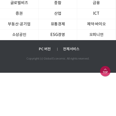
글로벌비즈
종합
금융
증권
산업
ICT
부동산·공기업
유통경제
제약∙바이오
소상공인
ESG경영
오피니언
PC 버전
전체서비스
Copyright (c) Global Economic. All rights reserved.