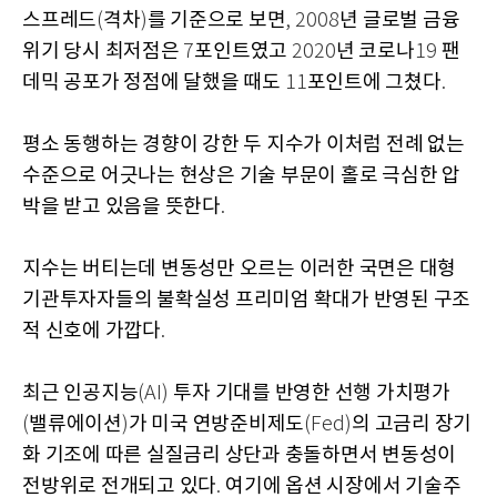
스프레드
격차
를 기준으로 보면
년 글로벌 금융
(
)
, 2008
위기 당시 최저점은
포인트였고
년 코로나
팬
7
2020
19
데믹 공포가 정점에 달했을 때도
포인트에 그쳤다
11
.
평소 동행하는 경향이 강한 두 지수가 이처럼 전례 없는
수준으로 어긋나는 현상은 기술 부문이 홀로 극심한 압
박을 받고 있음을 뜻한다
.
지수는 버티는데 변동성만 오르는 이러한 국면은 대형
기관투자자들의 불확실성 프리미엄 확대가 반영된 구조
적 신호에 가깝다
.
최근 인공지능
투자 기대를 반영한 선행 가치평가
(AI)
밸류에이션
가 미국 연방준비제도
의 고금리 장기
(
)
(Fed)
화 기조에 따른 실질금리 상단과 충돌하면서 변동성이
전방위로 전개되고 있다
여기에 옵션 시장에서 기술주
.