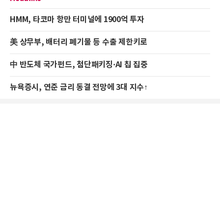
HMM, 타코마 항만 터미널에 1900억 투자
美 상무부, 배터리 폐기물 등 수출 제한키로
中 반도체 국가펀드, 첨단패키징·AI 칩 집중
뉴욕증시, 연준 금리 동결 전망에 3대 지수↑