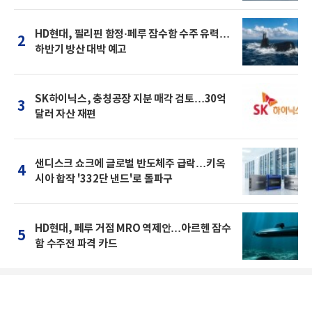
HD현대, 필리핀 함정·페루 잠수함 수주 유력…
2
하반기 방산 대박 예고
SK하이닉스, 충칭공장 지분 매각 검토…30억
3
달러 자산 재편
샌디스크 쇼크에 글로벌 반도체주 급락…키옥
4
시아 합작 '332단 낸드'로 돌파구
HD현대, 페루 거점 MRO 역제안…아르헨 잠수
5
함 수주전 파격 카드