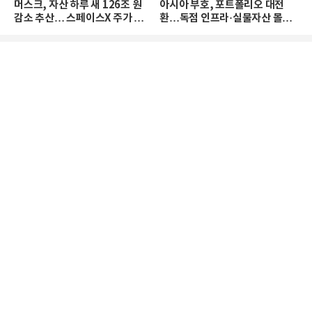
머스크, 자산 하루 새 126조 원
아시아 부호, 포트폴리오 대전
감소 추산… 스페이스X 주가 하
환…독점 인프라·실물자산 몰린
락 때문
다