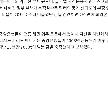
경은 미국의 막대한 부채 규모다
.
글로벌 자산운용사 인베스코
 비대해진 정부 부채가 누적될수록 달러의 장기 신뢰도에 부정 
이 비율이
20%
수준에 머물렀던 점을 감안하면
2
년 만에 회의론
 중앙은행들이 전통 채권 위주 운용에서 벗어나 자산을 다변화
 아사드 파리드 매니저는 중앙은행들이
2008
년 금융위기 이후 
 지난
15
년간
7000t
이 넘는 금을 축적했다고 분석했다
.
박지수 아나운서가 타본 ‘전설의 무쏘’
초보자도 반할 반전 매력”