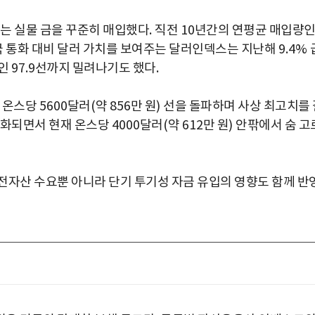
는 실물 금을 꾸준히 매입했다
.
직전
10
년간의 연평균 매입량
국 통화 대비 달러 가치를 보여주는 달러인덱스는 지난해
9.4%
준인
97.9
선까지 밀려나기도 했다
.
 온스당
5600
달러
(
약
856
만 원
)
선을 돌파하며 사상 최고치를 
완화되면서 현재 온스당
4000
달러
(
약
612
만 원
)
안팎에서 숨 고
전자산 수요뿐 아니라 단기 투기성 자금 유입의 영향도 함께 반