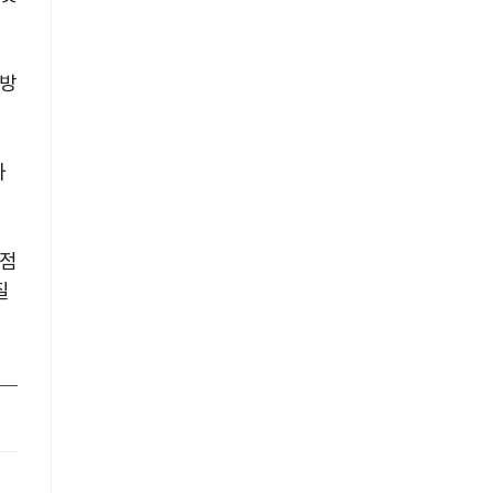
 방
하
시점
질