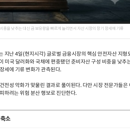
비중을 낮추는 대신 금 보유량을 빠르게 늘리면서 자산 시장의 장기 장세에 기류
는 지난
4
일
(
현지시각
)
글로벌 금융시장의 핵심 안전자산 지형
 미국 달러화와 국채에 편중됐던 준비자산 구성 비중을 낮추
 장세에 기류 변화가 관측된다
.
 건전성 악화가 맞물린 결과로 풀이된다
.
다만 시장 전문가들은 
 피하려는 위험 분산 행보로 진단한다
.
 축소