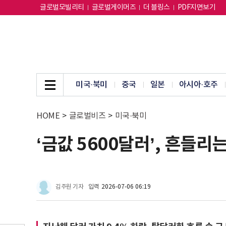
글로벌모빌리티
글로벌게이머즈
더 블링스
PDF지면보기
미국·북미
중국
일본
아시아·호주
HOME
>
글로벌비즈
>
미국·북미
‘금값 5600달러’, 흔들
김주원 기자
입력
2026-07-06 06:19