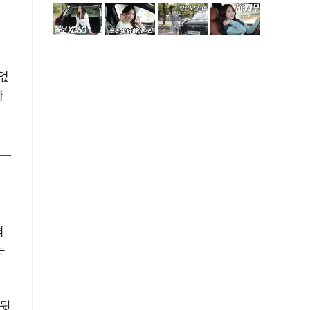
없
다
격
는
 뒷