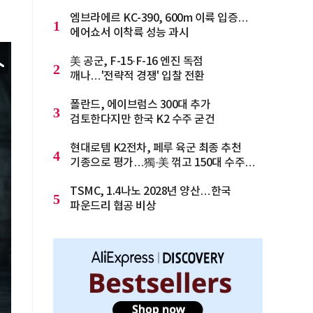
엠브라에르 KC-390, 600m 이륙 입증…
1
에어쇼서 이착륙 성능 과시
美 공군, F-15·F-16 엔진 독점
2
깨나…'전략적 경쟁' 입찰 전환
폴란드, 에이브럼스 300대 추가
3
검토한다지만 한국 K2 수주 굳건
현대로템 K2전차, 페루 육군 최종 추천
4
기종으로 평가…獨·美 꺾고 150대 수주
청신호
TSMC, 1.4나노 2028년 양산…한국
5
파운드리 협공 비상