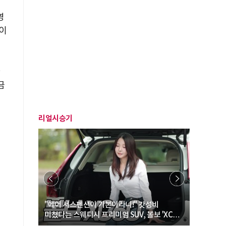
의
영
이
하
금
리얼시승기
… “여성·
"에어 서스펜션이 기본이라니!" 갓성비
"디자인 대
미쳤다는 스웨디시 프리미엄 SUV, 볼보 'XC60
크로스오버
B5 울트라'