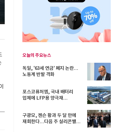
도
오늘의 주요뉴스
는
독일, '63세 연금' 폐지 논란…
노동계 반발 격화
이
포스코퓨처엠, 국내 배터리
업체에 LFP용 양극재
장기공급계약
구광모, 젠슨 황과 두 달 만에
재회한다…다음 주 실리콘밸리
방...