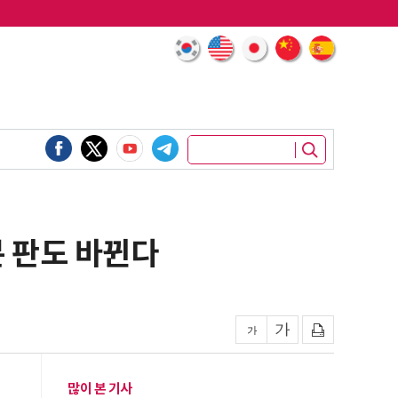
분 판도 바뀐다
많이 본 기사