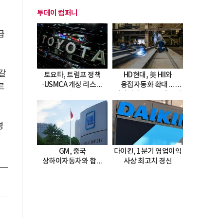
투데이 컴퍼니
인
급
갈
토요타, 트럼프 정책
HD현대, 美 HII와
·USMCA 개정 리스크
용접자동화 확대…
르
직면
미시시피 조선소에 전격
도입
영
GM, 중국
다이킨, 1분기 영업이익
상하이자동차와 합작
사상 최고치 경신
20년 연장…
2047년까지 파트너십
지속