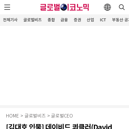
전체기사
글로벌비즈
종합
금융
증권
산업
ICT
부동산·공
HOME
>
글로벌비즈
>
글로벌CEO
[김대호 인물] 데이비드 쾨클러(David