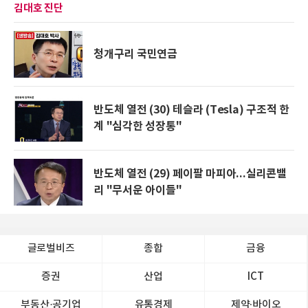
김대호 진단
청개구리 국민연금
반도체 열전 (30) 테슬라 (Tesla) 구조적 한
계 "심각한 성장통"
반도체 열전 (29) 페이팔 마피아...실리콘밸
리 "무서운 아이들"
글로벌비즈
종합
금융
증권
산업
ICT
부동산·공기업
유통경제
제약∙바이오