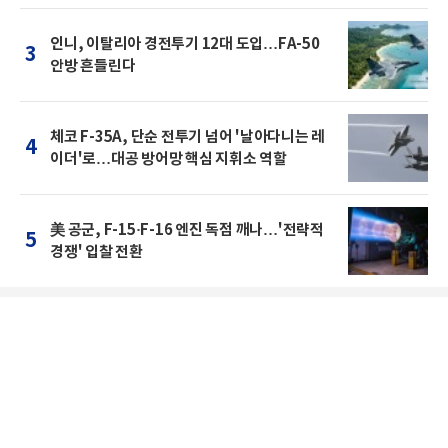
인니, 이탈리아 경전투기 12대 도입…FA-50
3
안방 흔들린다
체코 F-35A, 단순 전투기 넘어 '날아다니는 레
4
이더'로…대공 방어망 핵심 지휘소 역할
美 공군, F-15·F-16 엔진 독점 깨나…'전략적
5
경쟁' 입찰 전환