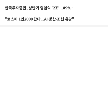
한국투자증권, 상반기 영업익 '2조'...89%↑
"코스피 1만2000 간다...AI·방산·조선 유망"