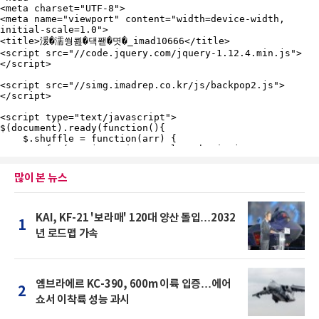
많이 본 뉴스
KAI, KF-21 '보라매' 120대 양산 돌입…2032
1
년 로드맵 가속
엠브라에르 KC-390, 600m 이륙 입증…에어
2
쇼서 이착륙 성능 과시