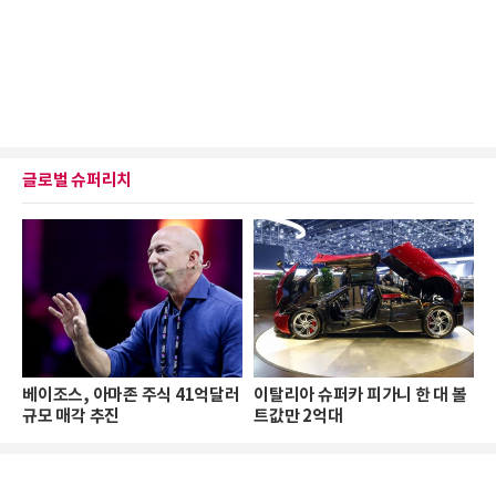
글로벌 슈퍼리치
베이조스, 아마존 주식 41억달러
이탈리아 슈퍼카 피가니 한 대 볼
규모 매각 추진
트값만 2억대