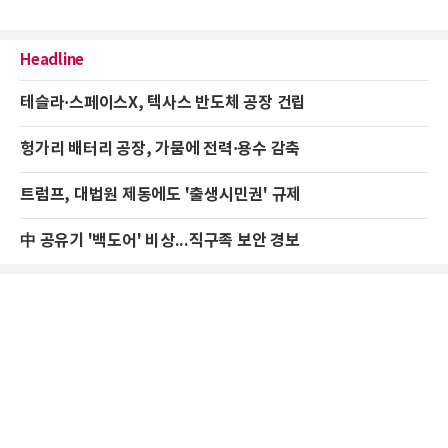
Headline
테슬라·스페이스X, 텍사스 반도체 공장 건립
헝가리 배터리 공장, 가뭄에 전력·용수 감축
트럼프, 대법원 제동에도 '출생시민권' 규제
中 공유기 '백도어' 비상...직구족 보안 경보