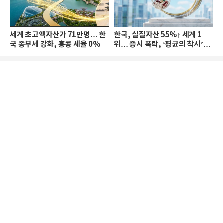
세계 초고액자산가 71만명… 한
한국, 실질자산 55%↑ 세계 1
국 종부세 강화, 홍콩 세율 0%
위… 증시 폭락, ‘평균의 착시’와
부의 유동성 위기