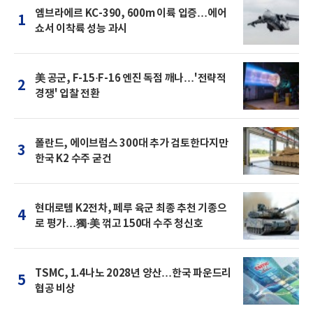
엠브라에르 KC-390, 600m 이륙 입증…에어
1
쇼서 이착륙 성능 과시
美 공군, F-15·F-16 엔진 독점 깨나…'전략적
2
경쟁' 입찰 전환
폴란드, 에이브럼스 300대 추가 검토한다지만
3
한국 K2 수주 굳건
현대로템 K2전차, 페루 육군 최종 추천 기종으
4
로 평가…獨·美 꺾고 150대 수주 청신호
TSMC, 1.4나노 2028년 양산…한국 파운드리
5
협공 비상