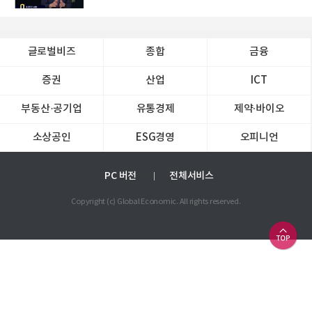
글로벌비즈
종합
금융
증권
산업
ICT
부동산·공기업
유통경제
제약∙바이오
소상공인
ESG경영
오피니언
PC 버전
전체서비스
Copyright (c) Global Economic. All rights reserved.