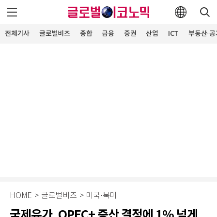
전체기사
글로벌비즈
종합
금융
증권
산업
ICT
부동산·공
HOME
>
글로벌비즈
>
미국·북미
국제유가, OPEC+ 증산 결정에 1% 넘게