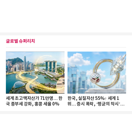
글로벌 슈퍼리치
세계 초고액자산가 71만명… 한
한국, 실질자산 55%↑ 세계 1
국 종부세 강화, 홍콩 세율 0%
위… 증시 폭락, ‘평균의 착시’와
부의 유동성 위기