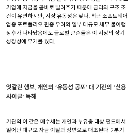
기업에 자금을 곧바로 빌려주기 때문에 금리와 구조 조
건이 유연하지만
시장 유동성은 낮다
최근 소프트웨어
,
.
업종 포트폴리오 편중 우려와 일부 대규모 채무 불이행
징후가 나타났음에도 글로벌 큰손들은 이 시장의 장기
성장성에 무게를 뒀다
.
엇갈린 행보
개인의
유동성 공포
대 기관의
신용
,
‘
’
‘
사이클
독해
’
기관의 이 같은 매수세는 개인과 부유층 대상 펀드에서
일어난 대규모 자금 이탈과 정면으로 대조된다
분기
. 2