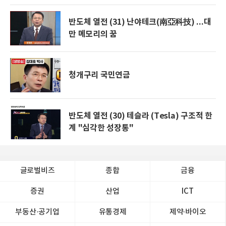
반도체 열전 (31) 난야테크(南亞科技) ...대
만 메모리의 꿈
청개구리 국민연금
반도체 열전 (30) 테슬라 (Tesla) 구조적 한
계 "심각한 성장통"
글로벌비즈
종합
금융
증권
산업
ICT
부동산·공기업
유통경제
제약∙바이오