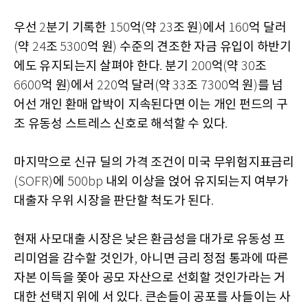
우선
분기 기록한
억
약
조 원
에서
억 달러
2
150
(
23
)
160
약
조
억 원
수준의 견조한 자금 유입이 하반기
(
24
5300
)
에도 유지되는지 살펴야 한다
분기
억
약
조
.
200
(
30
억 원
에서
억 달러
약
조
억 원
를 넘
6600
)
220
(
33
7300
)
어선 개인 환매 압박이 지속된다면 이는 개인 펀드의 구
조 유동성 스트레스 신호로 해석할 수 있다
.
마지막으로 신규 딜의 가격 조건이 미국 무위험지표금리
에
내외 이상을 얹어 유지되는지 여부가
(SOFR)
500bp
대출자 우위 시장을 판단할 척도가 된다
.
현재 사모대출 시장은 낮은 환금성을 대가로 유동성 프
리미엄을 감수할 것인가
아니면 금리 정점 통과에 따른
,
자본 이득을 쫓아 공모 자산으로 선회할 것인가라는 거
대한 선택지 위에 서 있다
큰손들이 공포를 사들이는 사
.