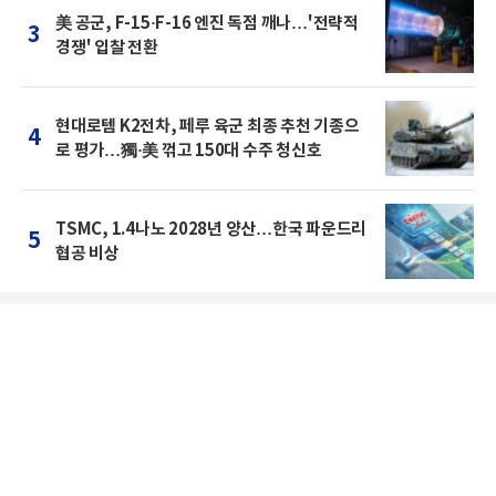
美 공군, F-15·F-16 엔진 독점 깨나…'전략적
3
경쟁' 입찰 전환
현대로템 K2전차, 페루 육군 최종 추천 기종으
4
로 평가…獨·美 꺾고 150대 수주 청신호
TSMC, 1.4나노 2028년 양산…한국 파운드리
5
협공 비상