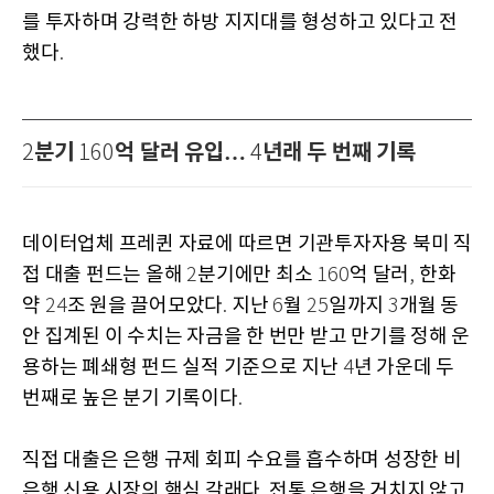
를 투자하며 강력한 하방 지지대를 형성하고 있다고 전
했다
.
분기
억 달러 유입…
년래 두 번째 기록
2
160
4
데이터업체 프레퀸 자료에 따르면 기관투자자용 북미 직
접 대출 펀드는 올해
분기에만 최소
억 달러
한화
2
160
,
약
조 원을 끌어모았다
지난
월
일까지
개월 동
24
.
6
25
3
안 집계된 이 수치는 자금을 한 번만 받고 만기를 정해 운
용하는 폐쇄형 펀드 실적 기준으로 지난
년 가운데 두
4
번째로 높은 분기 기록이다
.
직접 대출은 은행 규제 회피 수요를 흡수하며 성장한 비
은행 신용 시장의 핵심 갈래다
전통 은행을 거치지 않고
.