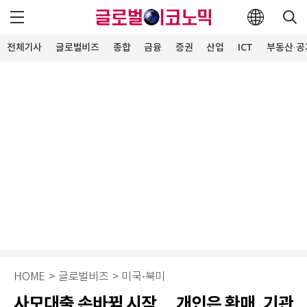
전체기사
글로벌비즈
종합
금융
증권
산업
ICT
부동산·공
HOME
>
글로벌비즈
>
미국·북미
사모대출 손바뀜 시작… 개인은 환매, 기관