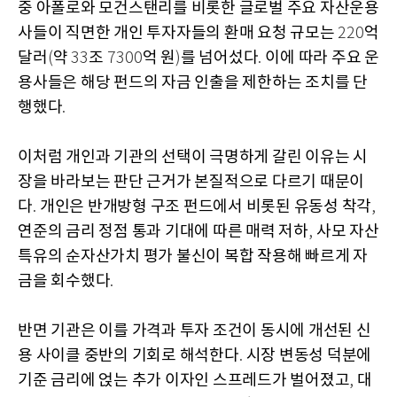
중 아폴로와 모건스탠리를 비롯한 글로벌 주요 자산운용
사들이 직면한 개인 투자자들의 환매 요청 규모는
억
220
달러
약
조
억 원
를 넘어섰다
이에 따라 주요 운
(
33
7300
)
.
용사들은 해당 펀드의 자금 인출을 제한하는 조치를 단
행했다
.
이처럼 개인과 기관의 선택이 극명하게 갈린 이유는 시
장을 바라보는 판단 근거가 본질적으로 다르기 때문이
다
개인은 반개방형 구조 펀드에서 비롯된 유동성 착각
.
,
연준의 금리 정점 통과 기대에 따른 매력 저하
사모 자산
,
특유의 순자산가치 평가 불신이 복합 작용해 빠르게 자
금을 회수했다
.
반면 기관은 이를 가격과 투자 조건이 동시에 개선된 신
용 사이클 중반의 기회로 해석한다
시장 변동성 덕분에
.
기준 금리에 얹는 추가 이자인 스프레드가 벌어졌고
대
,