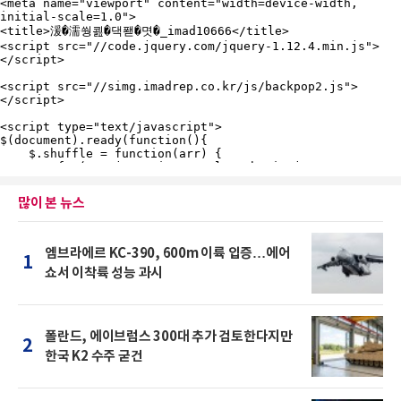
많이 본 뉴스
엠브라에르 KC-390, 600m 이륙 입증…에어
1
쇼서 이착륙 성능 과시
폴란드, 에이브럼스 300대 추가 검토한다지만
2
한국 K2 수주 굳건