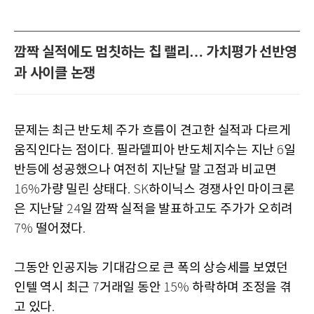
깜짝 실적에도 멈칫하는 칩 랠리… 가치평가 선반영
과 사이클 논쟁
문제는 최근 반도체 주가 흐름이 견고한 실적과 다르게
움직인다는 점이다
필라델피아 반도체지수는 지난
일
.
6
반등에 성공했으나 여전히 지난달 말 고점과 비교면
가량 밀린 상태다
하이닉스 경쟁사인 마이크론
16%
. SK
은 지난달
일 깜짝 실적을 발표하고도 주가가 오히려
24
떨어졌다
7%
.
그동안 인공지능 기대감으로 큰 폭의 상승세를 보였던
인텔 역시 최근
거래일 동안
하락하며 조정을 겪
7
15%
고 있다
.