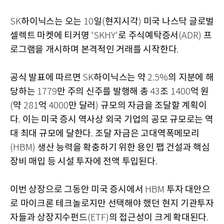
하이닉스는 오는
일
현지시각
미국 나스닥 글로벌
SK
10
(
)
셀렉트 마켓에 티커명
로 주식예탁증서
프
'SKHY'
(ADR)
로그램을 개시하며 본격적인 거래를 시작한다
.
공식 발표에 따르면
하이닉스는 약
의 지분에 해
SK
2.5%
당하는
만 주의 신주를 발행해 총
조
억 원
1779
43
1400
약
억
만 달러
규모의 자금을 조달할 계획이
(
281
4000
)
다
이는 미국 증시 역사상 외국 기업의 공모 규모로는 역
.
대 최대 규모에 달한다
조달 자금은 고대역폭메모리
.
생산 능력을 확충하기 위한 용인 팹 건설과 핵심
(HBM)
장비 매입 등 시설 투자에 전액 투입된다
.
이번 상장으로 그동안 미국 증시에서
투자 대안으
HBM
로 마이크론 테크놀로지만 선택해야 했던 현지 기관투자
자들과 상장지수펀드
의 접근성이 크게 확대된다
(ETF)
.