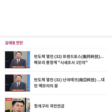
김대호 진단
반도체 열전 (32) 트렌드포스(集邦科技)...
메모리 풍향계 "시세조사 1인자"
반도체 열전 (31) 난야테크(南亞科技) ...대
만 메모리의 꿈
청개구리 국민연금