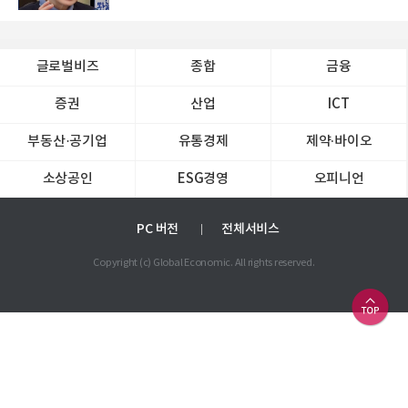
글로벌비즈
종합
금융
증권
산업
ICT
부동산·공기업
유통경제
제약∙바이오
소상공인
ESG경영
오피니언
PC 버전
전체서비스
Copyright (c) Global Economic. All rights reserved.