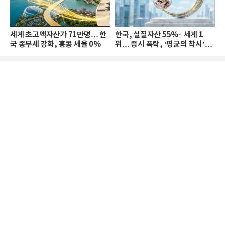
세계 초고액자산가 71만명… 한
한국, 실질자산 55%↑ 세계 1
국 종부세 강화, 홍콩 세율 0%
위… 증시 폭락, ‘평균의 착시’와
부의 유동성 위기