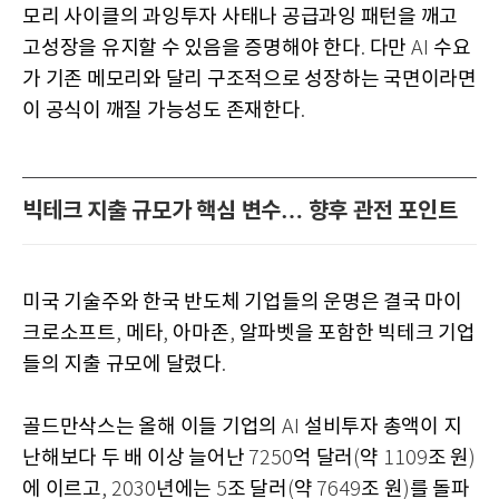
모리 사이클의 과잉투자 사태나 공급과잉 패턴을 깨고
고성장을 유지할 수 있음을 증명해야 한다
다만
수요
.
AI
가 기존 메모리와 달리 구조적으로 성장하는 국면이라면
이 공식이 깨질 가능성도 존재한다
.
빅테크 지출 규모가 핵심 변수… 향후 관전 포인트
미국 기술주와 한국 반도체 기업들의 운명은 결국 마이
크로소프트
메타
아마존
알파벳을 포함한 빅테크 기업
,
,
,
들의 지출 규모에 달렸다
.
골드만삭스는 올해 이들 기업의
설비투자 총액이 지
AI
난해보다 두 배 이상 늘어난
억 달러
약
조 원
7250
(
1109
)
에 이르고
년에는
조 달러
약
조 원
를 돌파
, 2030
5
(
7649
)