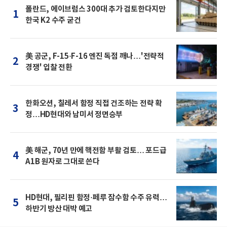
폴란드, 에이브럼스 300대 추가 검토한다지만
1
한국 K2 수주 굳건
美 공군, F-15·F-16 엔진 독점 깨나…'전략적
2
경쟁' 입찰 전환
한화오션, 칠레서 함정 직접 건조하는 전략 확
3
정…HD현대와 남미서 정면승부
美 해군, 70년 만에 핵전함 부활 검토… 포드급
4
A1B 원자로 그대로 쓴다
HD현대, 필리핀 함정·페루 잠수함 수주 유력…
5
하반기 방산 대박 예고