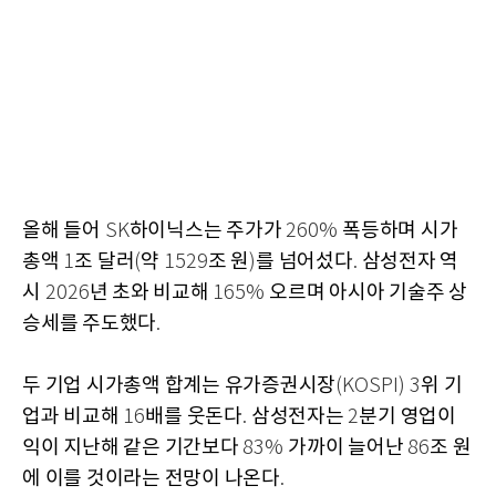
올해 들어
하이닉스는 주가가
폭등하며 시가
SK
260%
총액
조 달러
약
조 원
를 넘어섰다
삼성전자 역
1
(
1529
)
.
시
년 초와 비교해
오르며 아시아 기술주 상
2026
165%
승세를 주도했다
.
두 기업 시가총액 합계는 유가증권시장
위 기
(KOSPI) 3
업과 비교해
배를 웃돈다
삼성전자는
분기 영업이
16
.
2
익이 지난해 같은 기간보다
가까이 늘어난
조 원
83%
86
에 이를 것이라는 전망이 나온다
.