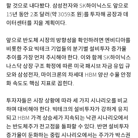
할 것으로 내다봤다
삼성전자와
하이닉스도 앞으로
.
SK
년 동안
조 달러
약
조 원
를 투자해 공장과 데
15
2
(
3059
)
이터센터를 지을 계획이다
.
앞으로 반도체 시장의 방향성을 확인하려면 엔비디아를
비롯한 주요 빅테크 기업들의 분기별 설비투자 증가율
추이를 가장 먼저 주시해야 한다
이와 함께
하이닉스
.
SK
나스닥 상장 구조 확정에 따른 미국 패시브 자금 유입 규
모와 삼성전자
마이크론의 차세대
양산 수율 안정
,
HBM
화 속도도 핵심 지표로 꼽힌다
.
투자자들은 시장 상황에 따라 세 가지 시나리오를 비교
하며 대비해야 한다
빅테크의 설비투자가 강하게 유지
.
되고
가격 상승세가 지속되는 낙관 시나리오에서
HBM
는 반도체주가 전고점을 돌파할 수 있다
반면 설비투자
.
증가율이 둔화하는 중립 시나리오에서는 주가가 박스권