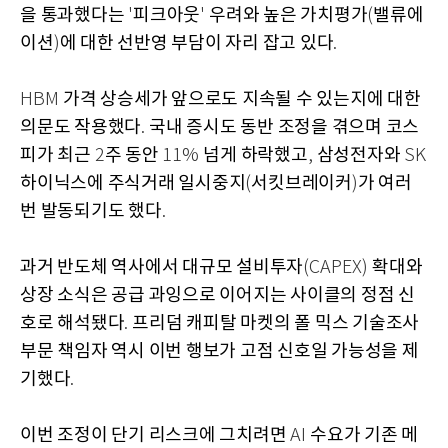
을 통과했다는
피크아웃
우려와 높은 가치평가
밸류에
'
'
(
이션
에 대한 선반영 부담이 자리 잡고 있다
)
.
가격 상승세가 앞으로도 지속될 수 있는지에 대한
HBM
의문도 작용했다
국내 증시도 동반 조정을 겪으며 코스
.
피가 최근
주 동안
넘게 하락했고
삼성전자와
2
11%
,
SK
하이닉스에 주식거래 일시중지
서킷브레이커
가 여러
(
)
번 발동되기도 했다
.
과거 반도체 역사에서 대규모 설비투자
확대와
(CAPEX)
상장 소식은 공급 과잉으로 이어지는 사이클의 정점 신
호로 해석됐다
프리덤 캐피탈 마켓의 폴 믹스 기술조사
.
부문 책임자 역시 이번 행보가 고점 신호일 가능성을 제
기했다
.
이번 조정이 단기 리스크에 그치려면
수요가 기존 메
AI