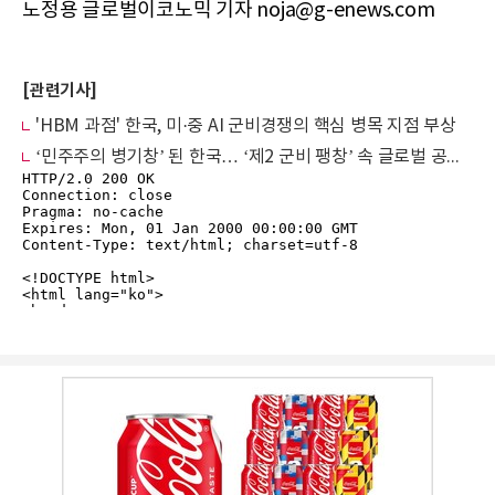
노정용 글로벌이코노믹 기자 noja@g-enews.com
[관련기사]
'HBM 과점' 한국, 미·중 AI 군비경쟁의 핵심 병목 지점 부상
‘민주주의 병기창’ 된 한국… ‘제2 군비 팽창’ 속 글로벌 공급망 재편의 핵으로 부상