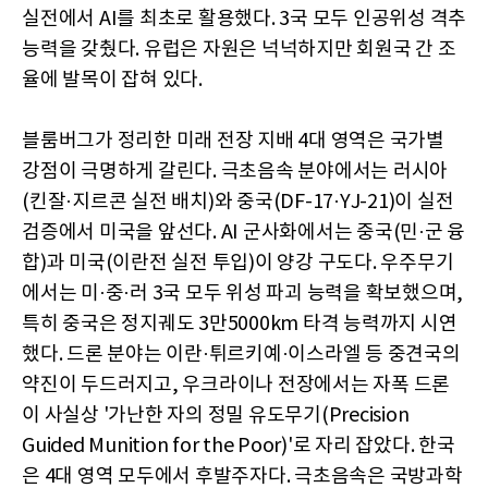
실전에서 AI를 최초로 활용했다. 3국 모두 인공위성 격추
능력을 갖췄다. 유럽은 자원은 넉넉하지만 회원국 간 조
율에 발목이 잡혀 있다.
블룸버그가 정리한 미래 전장 지배 4대 영역은 국가별
강점이 극명하게 갈린다. 극초음속 분야에서는 러시아
(킨잘·지르콘 실전 배치)와 중국(DF-17·YJ-21)이 실전
검증에서 미국을 앞선다. AI 군사화에서는 중국(민·군 융
합)과 미국(이란전 실전 투입)이 양강 구도다. 우주무기
에서는 미·중·러 3국 모두 위성 파괴 능력을 확보했으며,
특히 중국은 정지궤도 3만5000km 타격 능력까지 시연
했다. 드론 분야는 이란·튀르키예·이스라엘 등 중견국의
약진이 두드러지고, 우크라이나 전장에서는 자폭 드론
이 사실상 '가난한 자의 정밀 유도무기(Precision
Guided Munition for the Poor)'로 자리 잡았다. 한국
은 4대 영역 모두에서 후발주자다. 극초음속은 국방과학