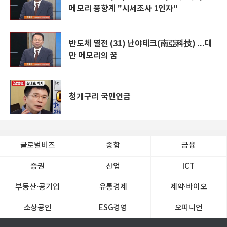
메모리 풍향계 "시세조사 1인자"
반도체 열전 (31) 난야테크(南亞科技) ...대
만 메모리의 꿈
청개구리 국민연금
글로벌비즈
종합
금융
증권
산업
ICT
부동산·공기업
유통경제
제약∙바이오
소상공인
ESG경영
오피니언