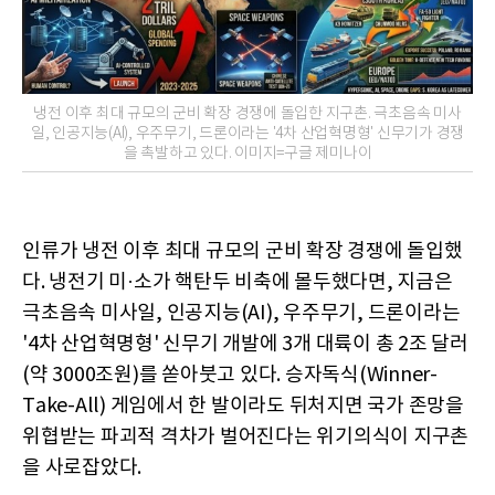
냉전 이후 최대 규모의 군비 확장 경쟁에 돌입한 지구촌. 극초음속 미사
일, 인공지능(AI), 우주무기, 드론이라는 '4차 산업혁명형' 신무기가 경쟁
을 촉발하고 있다. 이미지=구글 제미나이
인류가 냉전 이후 최대 규모의 군비 확장 경쟁에 돌입했
다. 냉전기 미·소가 핵탄두 비축에 몰두했다면, 지금은
극초음속 미사일, 인공지능(AI), 우주무기, 드론이라는
'4차 산업혁명형' 신무기 개발에 3개 대륙이 총 2조 달러
(약 3000조원)를 쏟아붓고 있다. 승자독식(Winner-
Take-All) 게임에서 한 발이라도 뒤처지면 국가 존망을
위협받는 파괴적 격차가 벌어진다는 위기의식이 지구촌
을 사로잡았다.