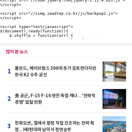
많이 본 뉴스
폴란드, 에이브럼스 300대 추가 검토한다지만
1
한국 K2 수주 굳건
美 공군, F-15·F-16 엔진 독점 깨나…'전략적
2
경쟁' 입찰 전환
한화오션, 칠레서 함정 직접 건조하는 전략 확
3
정…HD현대와 남미서 정면승부