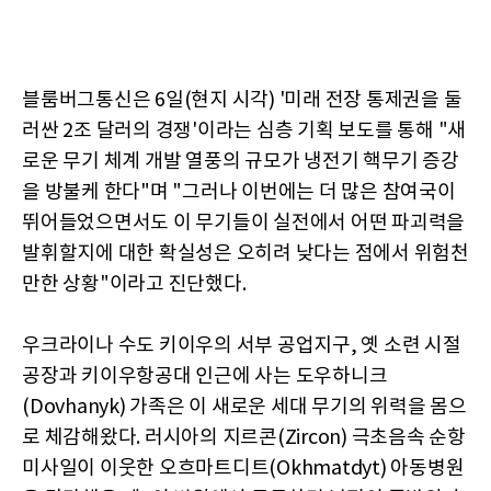
블룸버그통신은 6일(현지 시각) '미래 전장 통제권을 둘
러싼 2조 달러의 경쟁'이라는 심층 기획 보도를 통해 "새
로운 무기 체계 개발 열풍의 규모가 냉전기 핵무기 증강
을 방불케 한다"며 "그러나 이번에는 더 많은 참여국이
뛰어들었으면서도 이 무기들이 실전에서 어떤 파괴력을
발휘할지에 대한 확실성은 오히려 낮다는 점에서 위험천
만한 상황"이라고 진단했다.
우크라이나 수도 키이우의 서부 공업지구, 옛 소련 시절
공장과 키이우항공대 인근에 사는 도우하니크
(Dovhanyk) 가족은 이 새로운 세대 무기의 위력을 몸으
로 체감해왔다. 러시아의 지르콘(Zircon) 극초음속 순항
미사일이 이웃한 오흐마트디트(Okhmatdyt) 아동병원