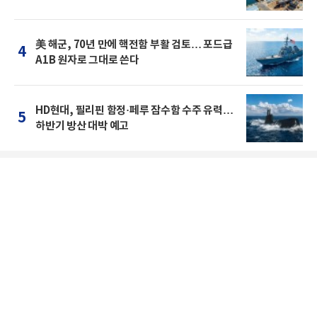
美 해군, 70년 만에 핵전함 부활 검토… 포드급
4
A1B 원자로 그대로 쓴다
HD현대, 필리핀 함정·페루 잠수함 수주 유력…
5
하반기 방산 대박 예고