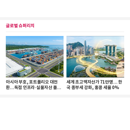
글로벌 슈퍼리치
아시아 부호, 포트폴리오 대전
세계 초고액자산가 71만명… 한
환…독점 인프라·실물자산 몰린
국 종부세 강화, 홍콩 세율 0%
다