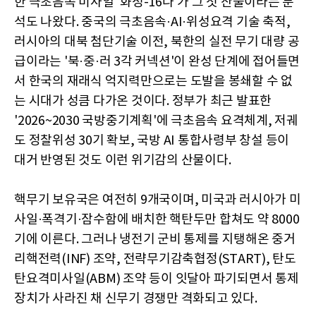
한 극초음속 미사일 '화성-16나'가 그 첫 산물이라는 분
석도 나왔다. 중국의 극초음속·AI·위성요격 기술 축적,
러시아의 대북 첨단기술 이전, 북한의 실전 무기 대량 공
급이라는 '북·중·러 3각 커넥션'이 완성 단계에 접어들면
서 한국의 재래식 억지력만으로는 도발을 봉쇄할 수 없
는 시대가 성큼 다가온 것이다. 정부가 최근 발표한
'2026~2030 국방중기계획'에 극초음속 요격체계, 저궤
도 정찰위성 30기 확보, 국방 AI 통합사령부 창설 등이
대거 반영된 것도 이런 위기감의 산물이다.
핵무기 보유국은 여전히 9개국이며, 미국과 러시아가 미
사일·폭격기·잠수함에 배치한 핵탄두만 합쳐도 약 8000
기에 이른다. 그러나 냉전기 군비 통제를 지탱해온 중거
리핵전력(INF) 조약, 전략무기감축협정(START), 탄도
탄요격미사일(ABM) 조약 등이 잇달아 파기되면서 통제
장치가 사라진 채 신무기 경쟁만 격화되고 있다.