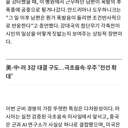
을 강타했을 때, 이 병원에서 근무하던 남편이 폭발의 후
폭풍에 공중으로 튕겨나갔다. 안드리아나 도우하니크는
"그 일 이후 남편은 뭔가 폭발음이 들리면 조건반사적으
로 반응한다"고 증언했다. 강대국의 첨단무기 각축전이
시민의 일상을 어떻게 짓밟는지 보여주는 상징적 장면이
다.
美·中·러 3강 대결 구도…극초음속·우주 '전선 확
대'
이번 군비 경쟁의 가장 뚜렷한 특징은 다차원성이다. 러
시아는 실전 검증된 극초음속 미사일에서 앞서고, 중국
은 군과 AI 연구소가 사실상 하나로 결합됐으며, 미국은