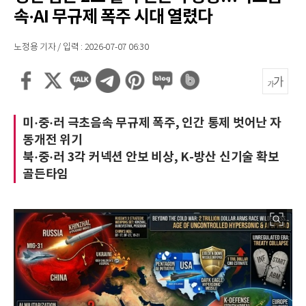
속·AI 무규제 폭주 시대 열렸다
노정용 기자 / 입력 : 2026-07-07 06:30
미·중·러 극초음속 무규제 폭주, 인간 통제 벗어난 자
동개전 위기
북·중·러 3각 커넥션 안보 비상, K-방산 신기술 확보
골든타임