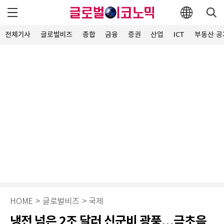
전체기사
글로벌비즈
종합
금융
증권
산업
ICT
부동산·공
HOME
>
글로벌비즈
>
국제
냉전 넘은 2조 달러 신군비 광풍…극초음