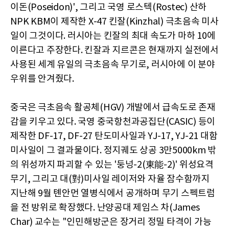
이돈(Poseidon)', 그리고 국영 로스텍(Rostec) 산하
NPK KBM이 제작한 X-47 킨잘(Kinzhal) 극초음속 미사
일이 그것이다. 러시아는 킨잘의 최대 속도가 마하 10에
이른다고 주장한다. 킨잘과 지르콘은 현재까지 실전에서
사용된 세계 유일의 극초음속 무기로, 러시아에 이 분야
우위를 안겨줬다.
중국은 극초음속 활공체(HGV) 개발에서 급속도로 존재
감을 키우고 있다. 국영 중국항천과공집단(CASIC) 등이
제작한 DF-17, DF-27 탄도미사일과 YJ-17, YJ-21 대함
미사일이 그 결과물이다. 정지궤도 상공 3만5000km 밖
의 위성까지 파괴할 수 있는 '둥넝-2(東能-2)' 위성요격
무기, 그리고 대(對)미사일 레이저와 자율 잠수함까지
지난해 9월 톈안먼 열병식에서 공개하며 무기 스펙트럼
을 전 방위로 확장했다. 난양공대 제임스 차(James
Char) 교수는 "인민해방군은 장거리 정밀 타격이 가능