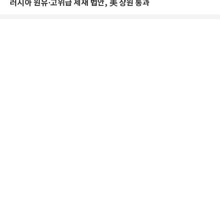
러시아 원유·고위급 제재 법안, 美 상원 통과