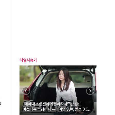
리얼시승기
.
0
… “여성·
"에어 서스펜션이 기본이라니!" 갓성비
"디자인 대
미쳤다는 스웨디시 프리미엄 SUV, 볼보 'XC60
크로스오버
B5 울트라'