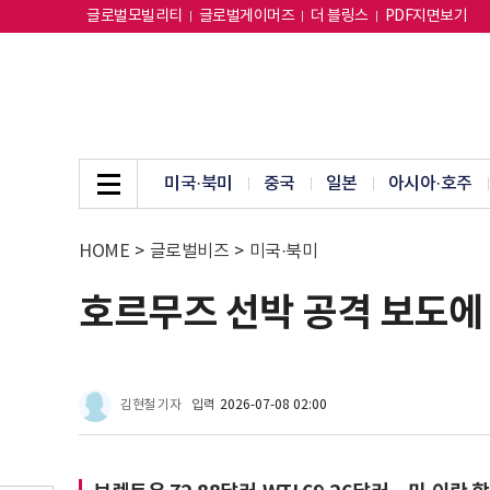
글로벌모빌리티
글로벌게이머즈
더 블링스
PDF지면보기
미국·북미
중국
일본
아시아·호주
HOME
>
글로벌비즈
>
미국·북미
호르무즈 선박 공격 보도에
김현철 기자
입력
2026-07-08 02:00