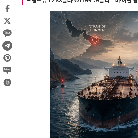
브렌트유 72.88달러·WTI 69.26달러…미·이란 