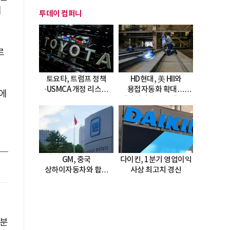
해
투데이 컴퍼니
르
토요타, 트럼프 정책
HD현대, 美 HII와
·USMCA 개정 리스크
용접자동화 확대…
에
직면
미시시피 조선소에 전격
도입
GM, 중국
다이킨, 1분기 영업이익
상하이자동차와 합작
사상 최고치 경신
20년 연장…
2047년까지 파트너십
지속
공
 분