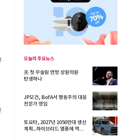
오늘의 주요뉴스
유
美 첫 무슬림 연방 상원의원
탄생하나
JP모건, BofA서 행동주의 대응
전문가 영입
선
토요타, 2027년 1050만대 생산
계획...하이브리드 열풍에 역대
최...