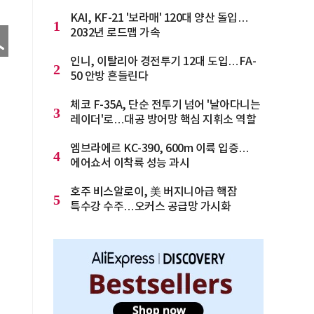
KAI, KF-21 '보라매' 120대 양산 돌입…
1
2032년 로드맵 가속
인니, 이탈리아 경전투기 12대 도입…FA-
2
50 안방 흔들린다
체코 F-35A, 단순 전투기 넘어 '날아다니는
3
레이더'로…대공 방어망 핵심 지휘소 역할
엠브라에르 KC-390, 600m 이륙 입증…
4
에어쇼서 이착륙 성능 과시
호주 비스알로이, 美 버지니아급 핵잠
5
특수강 수주…오커스 공급망 가시화