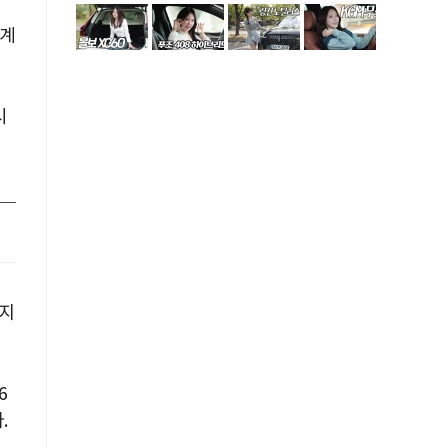
세계
시
 지
6
.