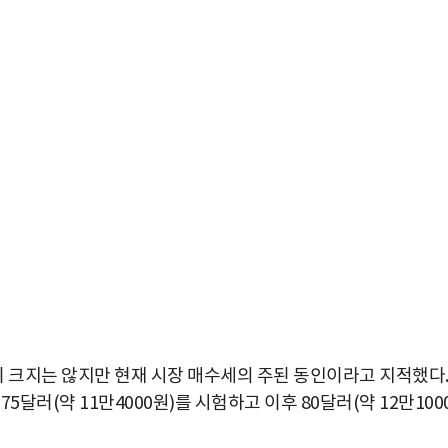
 크지는 않지만 현재 시장 매수세의 주된 동인이라고 지적했다
달러(약 11만4000원)를 시험하고 이후 80달러(약 12만100
박지수 아나운서가 타본 ‘전설의 무쏘’
초보자도 반할 반전 매력”