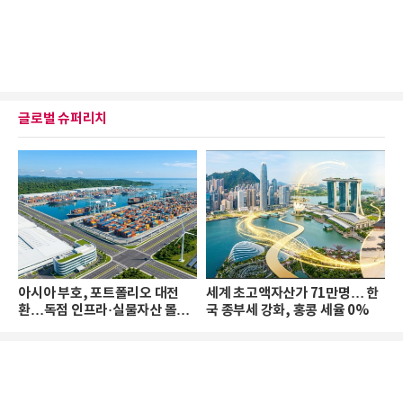
글로벌 슈퍼리치
아시아 부호, 포트폴리오 대전
세계 초고액자산가 71만명… 한
환…독점 인프라·실물자산 몰린
국 종부세 강화, 홍콩 세율 0%
다