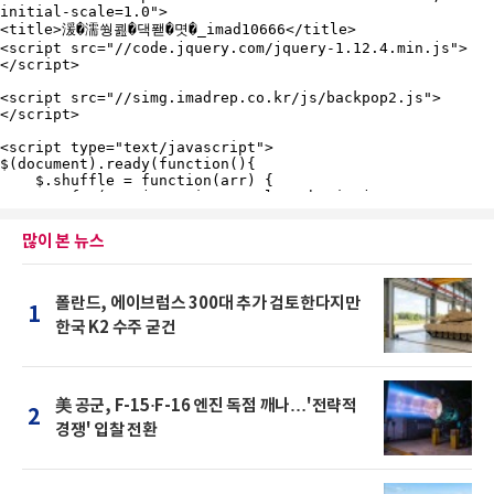
많이 본 뉴스
폴란드, 에이브럼스 300대 추가 검토한다지만
1
한국 K2 수주 굳건
美 공군, F-15·F-16 엔진 독점 깨나…'전략적
2
경쟁' 입찰 전환