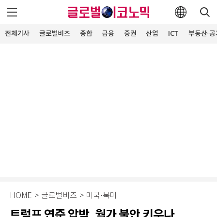
전체기사
글로벌비즈
종합
금융
증권
산업
ICT
부동산·공
HOME
>
글로벌비즈
>
미국·북미
트럼프 연준 압박, 월가 불안 키우나