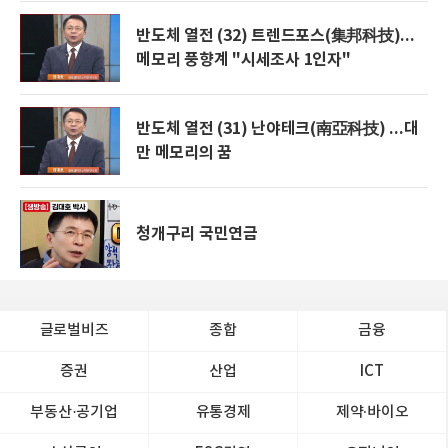
반도체 열전 (32) 트렌드포스(集邦科技)...
메모리 풍향계 "시세조사 1인자"
반도체 열전 (31) 난야테크(南亞科技) ...대
만 메모리의 꿈
청개구리 국민연금
글로벌비즈
종합
금융
증권
산업
ICT
부동산·공기업
유통경제
제약∙바이오