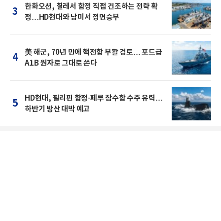
한화오션, 칠레서 함정 직접 건조하는 전략 확
3
정…HD현대와 남미서 정면승부
美 해군, 70년 만에 핵전함 부활 검토… 포드급
4
A1B 원자로 그대로 쓴다
HD현대, 필리핀 함정·페루 잠수함 수주 유력…
5
하반기 방산 대박 예고