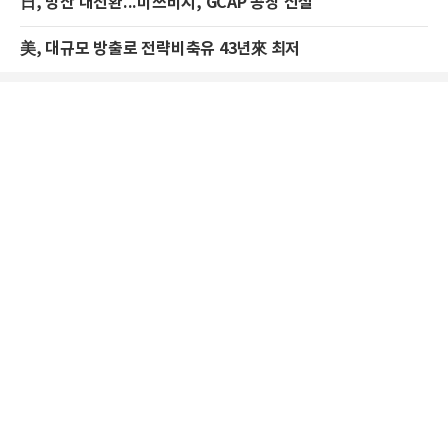
日, 방산 대전환...미쓰비시, GCAP 공장 신설
美, 대규모 방출로 전략비축유 43년來 최저