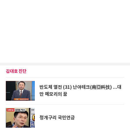
김대호 진단
반도체 열전 (31) 난야테크(南亞科技) ...대
만 메모리의 꿈
청개구리 국민연금