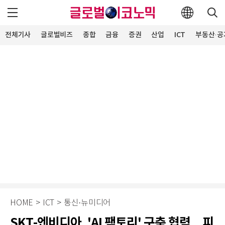
전체기사
글로벌비즈
종합
금융
증권
산업
ICT
부동산·공
HOME
>
ICT
>
통신·뉴미디어
SKT-엔비디아, 'AI 팩토리' 구축 협력…피