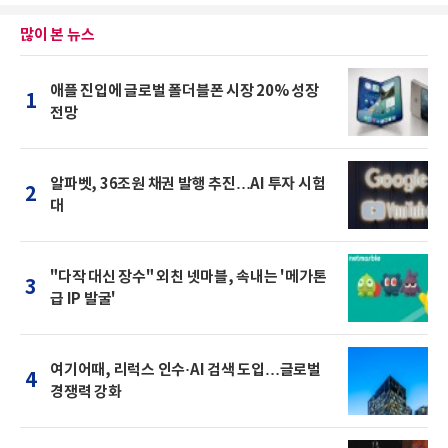
많이 본 뉴스
애플 진입에 글로벌 폴더블폰 시장 20% 성장
1
전망
알파벳, 36조원 채권 발행 추진…AI 투자 시험
2
대
"다작 대신 장수" 외친 넷마블, 속내는 '메가톤
3
급 IP 발굴'
여기어때, 리럭스 인수·AI 검색 도입…글로벌
4
경쟁력 강화