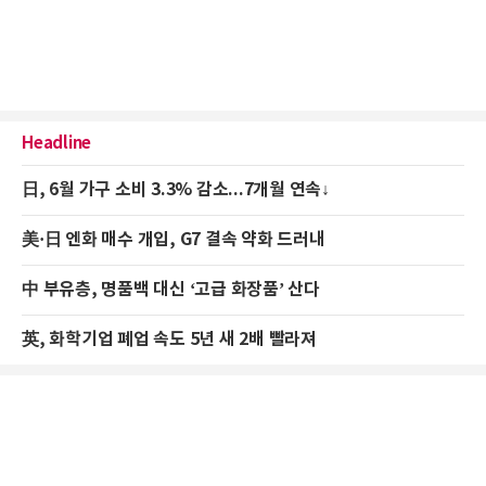
Headline
日, 6월 가구 소비 3.3% 감소...7개월 연속↓
美·日 엔화 매수 개입, G7 결속 약화 드러내
中 부유층, 명품백 대신 ‘고급 화장품’ 산다
英, 화학기업 폐업 속도 5년 새 2배 빨라져