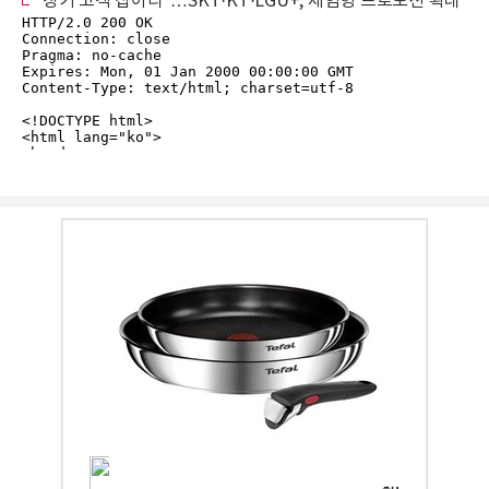
"장기 고객 잡아라"…SKT·KT·LGU+, 체험형 프로모션 확대