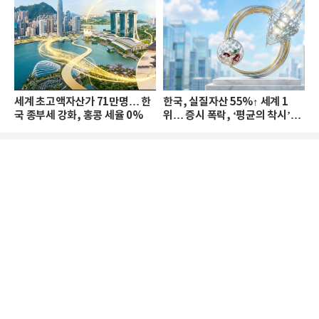
세계 초고액자산가 71만명… 한
한국, 실질자산 55%↑ 세계 1
국 종부세 강화, 홍콩 세율 0%
위… 증시 폭락, ‘평균의 착시’와
부의 유동성 위기