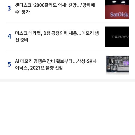
샌디스크 ‘2000달러도 약세’ 전망…'강력매
3
수' 평가
머스크 테라팹, D램 공정인력 채용…메모리 생
4
산 준비
AI 메모리 경쟁은 장비 확보부터…삼성·SK하
5
이닉스, 2027년 물량 선점