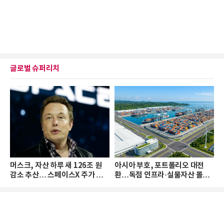
글로벌 슈퍼리치
머스크, 자산 하루 새 126조 원
아시아 부호, 포트폴리오 대전
감소 추산… 스페이스X 주가 하
환…독점 인프라·실물자산 몰린
락 때문
다