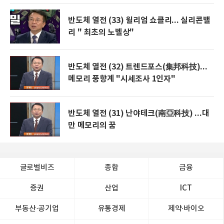
반도체 열전 (33) 윌리엄 쇼클리... 실리콘밸
리 " 최초의 노벨상"
반도체 열전 (32) 트렌드포스(集邦科技)...
메모리 풍향계 "시세조사 1인자"
반도체 열전 (31) 난야테크(南亞科技) ...대
만 메모리의 꿈
글로벌비즈
종합
금융
증권
산업
ICT
부동산·공기업
유통경제
제약∙바이오