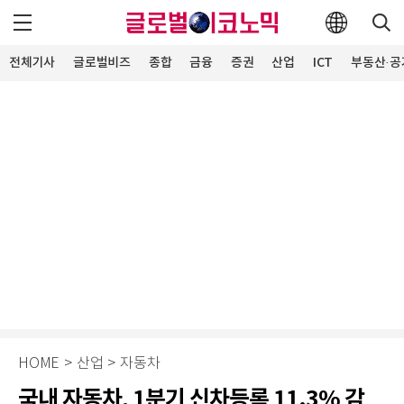
전체기사
글로벌비즈
종합
금융
증권
산업
ICT
부동산·공
HOME
>
산업
>
자동차
국내 자동차, 1분기 신차등록 11.3% 감