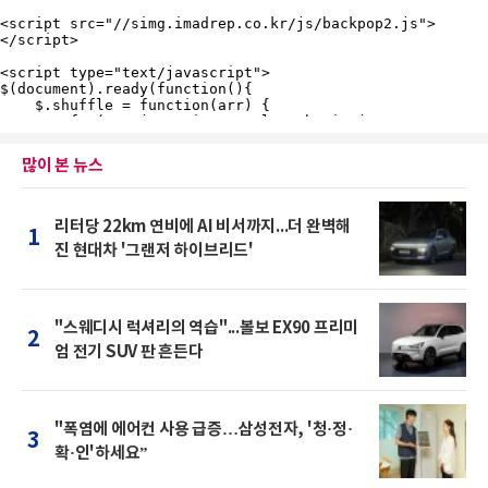
많이 본 뉴스
리터당 22km 연비에 AI 비서까지...더 완벽해
1
진 현대차 '그랜저 하이브리드'
"스웨디시 럭셔리의 역습"...볼보 EX90 프리미
2
엄 전기 SUV 판 흔든다
"폭염에 에어컨 사용 급증…삼성전자, '청·정·
3
확·인'하세요”