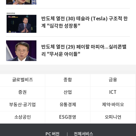
반도체 열전 (30) 테슬라 (Tesla) 구조적 한
계 "심각한 성장통"
반도체 열전 (29) 페이팔 마피아...실리콘밸
리 "무서운 아이들"
글로벌비즈
종합
금융
증권
산업
ICT
부동산·공기업
유통경제
제약∙바이오
소상공인
ESG경영
오피니언
PC 버전
전체서비스