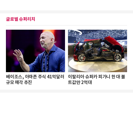
글로벌 슈퍼리치
베이조스, 아마존 주식 41억달러
이탈리아 슈퍼카 피가니 한 대 볼
규모 매각 추진
트값만 2억대