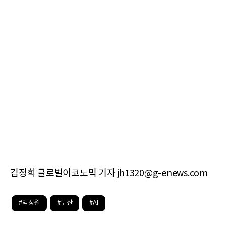
김정희 글로벌이코노믹 기자 jh1320@g-enews.com
#박정원
#두산
#AI