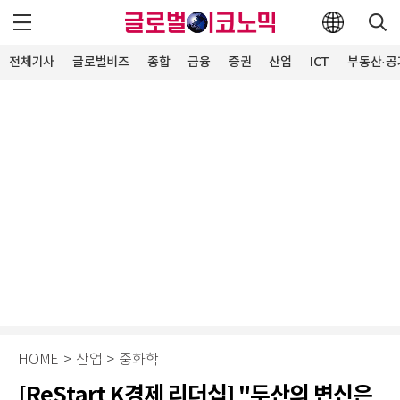
전체기사
글로벌비즈
종합
금융
증권
산업
ICT
부동산·공
HOME
>
산업
>
중화학
[ReStart K경제 리더십] "두산의 변신은