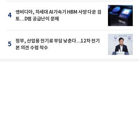
엔비디아, 차세대 AI가속기 HBM 사양 다운 검
4
토…D램 공급난이 문제
정부, 산업용 전기료 부담 낮춘다…12차 전기
5
본 의견 수렴 착수