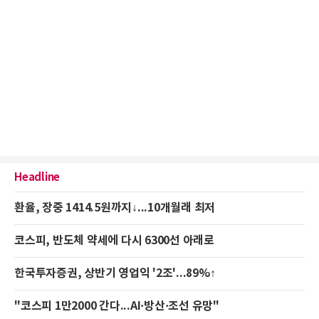
Headline
환율, 장중 1414.5원까지↓...10개월래 최저
코스피, 반도체 약세에 다시 6300선 아래로
한국투자증권, 상반기 영업익 '2조'...89%↑
"코스피 1만2000 간다...AI·방산·조선 유망"