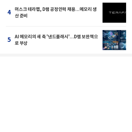
머스크 테라팹, D램 공정인력 채용…메모리 생
4
산 준비
AI 메모리의 새 축 '낸드플래시'…D램 보완책으
5
로 부상