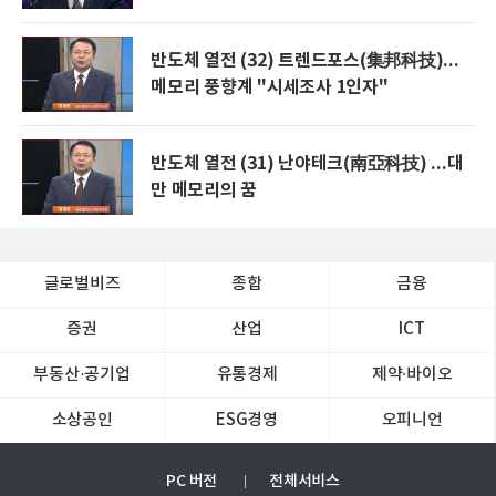
반도체 열전 (32) 트렌드포스(集邦科技)...
메모리 풍향계 "시세조사 1인자"
반도체 열전 (31) 난야테크(南亞科技) ...대
만 메모리의 꿈
글로벌비즈
종합
금융
증권
산업
ICT
부동산·공기업
유통경제
제약∙바이오
소상공인
ESG경영
오피니언
PC 버전
전체서비스