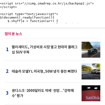
많이 본 뉴스
팰리세이드, 가성비로 시장 열고 현대차 플래그
1
십 SUV 우뚝
2
테슬라 모델Y L 미국형, 50W 냉각 충전 빠졌다
샌디스크 ‘2000달러도 약세’ 전망…'강력매
3
수' 평가