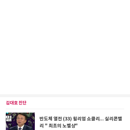
김대호 진단
반도체 열전 (33) 윌리엄 쇼클리... 실리콘밸
리 " 최초의 노벨상"