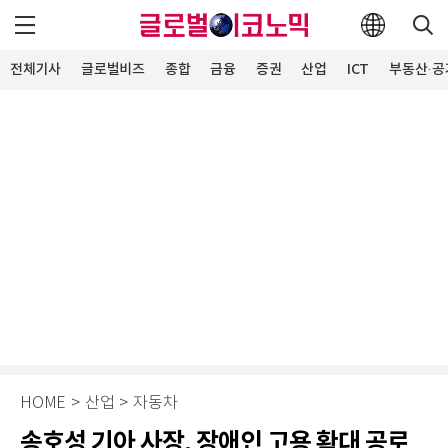
전체기사
글로벌비즈
종합
금융
증권
산업
ICT
부동산·공
HOME
>
산업
>
자동차
송호성 기아 사장, 장애인 고용 확대 공로