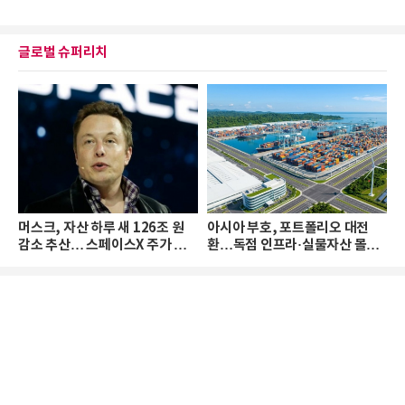
글로벌 슈퍼리치
머스크, 자산 하루 새 126조 원
아시아 부호, 포트폴리오 대전
감소 추산… 스페이스X 주가 하
환…독점 인프라·실물자산 몰린
락 때문
다