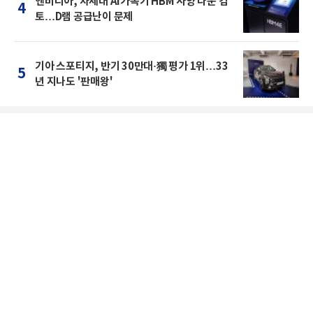
엔비디아, 차세대 AI가속기 HBM 사양 다운 검
4
토…D램 공급난이 문제
기아 스포티지, 반기 30만대·獨 평가 1위…33
5
년 지나도 '판매왕'