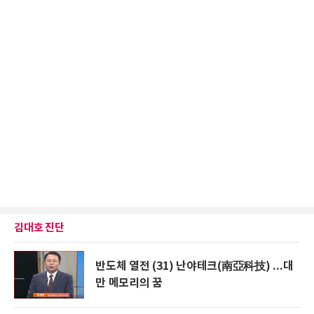
김대호 진단
반도체 열전 (31) 난야테크(南亞科技) ...대
만 메모리의 꿈