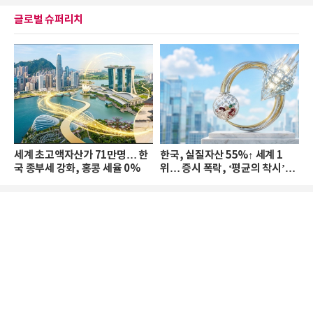
글로벌 슈퍼리치
세계 초고액자산가 71만명… 한
한국, 실질자산 55%↑ 세계 1
국 종부세 강화, 홍콩 세율 0%
위… 증시 폭락, ‘평균의 착시’와
부의 유동성 위기