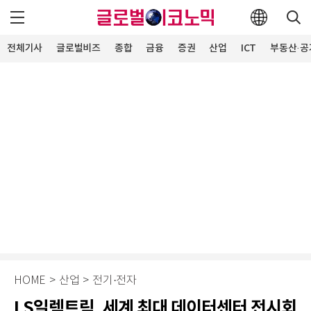
전체기사
글로벌비즈
종합
금융
증권
산업
ICT
부동산·공
HOME
>
산업
>
전기·전자
LS일렉트릭, 세계 최대 데이터센터 전시회