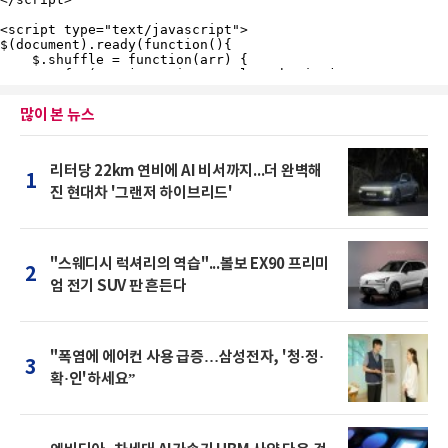
많이 본 뉴스
리터당 22km 연비에 AI 비서까지...더 완벽해
1
진 현대차 '그랜저 하이브리드'
"스웨디시 럭셔리의 역습"...볼보 EX90 프리미
2
엄 전기 SUV 판 흔든다
"폭염에 에어컨 사용 급증…삼성전자, '청·정·
3
확·인'하세요”