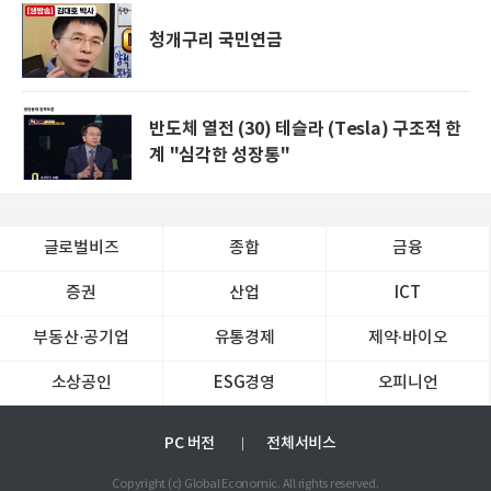
청개구리 국민연금
반도체 열전 (30) 테슬라 (Tesla) 구조적 한
계 "심각한 성장통"
글로벌비즈
종합
금융
증권
산업
ICT
부동산·공기업
유통경제
제약∙바이오
소상공인
ESG경영
오피니언
PC 버전
전체서비스
Copyright (c) Global Economic. All rights reserved.