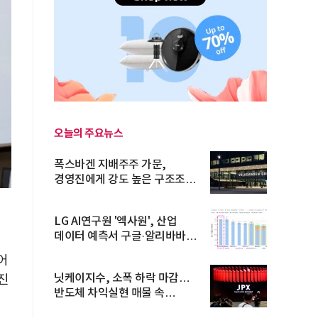
오늘의 주요뉴스
폭스바겐 지배주주 가문,
경영진에게 강도 높은 구조조정
주문
LG AI연구원 '엑사원', 산업
데이터 예측서 구글·알리바바
제쳐
어
닛케이지수, 소폭 하락 마감…
추진
반도체 차익실현 매물 속
TOPIX 선...