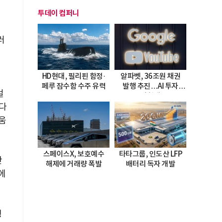
투데이 컴퍼니
러
HD현대, 필리핀 함정·
알파벳, 36조원 채권
페루 잠수함 수주 유력
발행 추진…AI 투자
걸
시험대
다
려움
스페이스X, 보호예수
타타그룹, 인도산 LFP
만
해제에 거래량 폭발
배터리 독자 개발
에
행