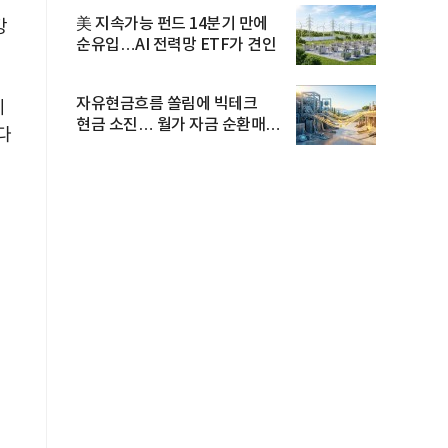
美 지속가능 펀드 14분기 만에
강
순유입…AI 전력망 ETF가 견인
자유현금흐름 쏠림에 빅테크
계
현금 소진… 월가 자금 순환매
다
확산