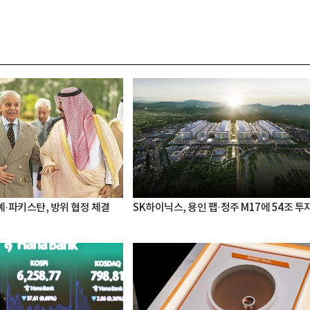
·파키스탄, 방위 협정 체결
SK하이닉스, 용인 팹·청주 M17에 54조 투