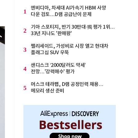
엔비디아, 차세대 AI가속기 HBM 사양
1
다운 검토…D램 공급난이 문제
기아 스포티지, 반기 30만대·獨 평가 1위…
2
33년 지나도 '판매왕'
팰리세이드, 가성비로 시장 열고 현대차
3
플래그십 SUV 우뚝
샌디스크 ‘2000달러도 약세’
4
전망…'강력매수' 평가
머스크 테라팹, D램 공정인력 채용…
5
메모리 생산 준비