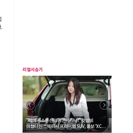
업
.
리얼시승기
… “여성·
"에어 서스펜션이 기본이라니!" 갓성비
"디자인 대
미쳤다는 스웨디시 프리미엄 SUV, 볼보 'XC60
크로스오버
B5 울트라'