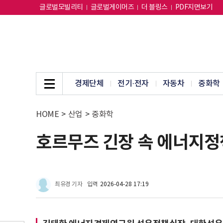
글로벌모빌리티
글로벌게이머즈
더 블링스
PDF지면보기
경제단체
전기·전자
자동차
중화학
HOME
>
산업
>
중화학
호르무즈 긴장 속 에너지정
최유경 기자
입력
2026-04-28 17:19