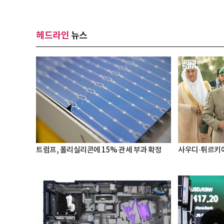
헤드라인
뉴스
트럼프, 폴리실리콘에 15% 관세 부과 확정
사우디·튀르키예