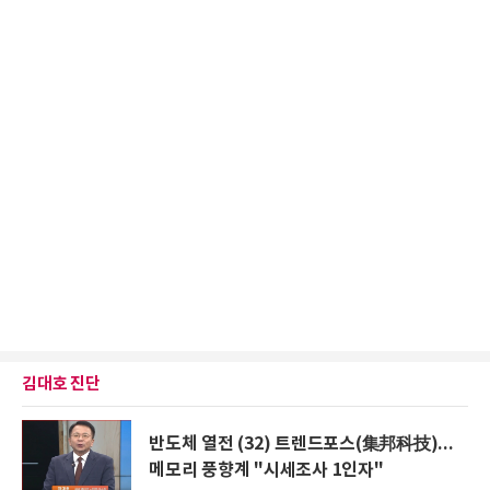
김대호 진단
반도체 열전 (32) 트렌드포스(集邦科技)...
메모리 풍향계 "시세조사 1인자"