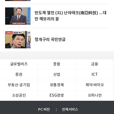
반도체 열전 (31) 난야테크(南亞科技) ...대
만 메모리의 꿈
청개구리 국민연금
글로벌비즈
종합
금융
증권
산업
ICT
부동산·공기업
유통경제
제약∙바이오
소상공인
ESG경영
오피니언
PC 버전
전체서비스