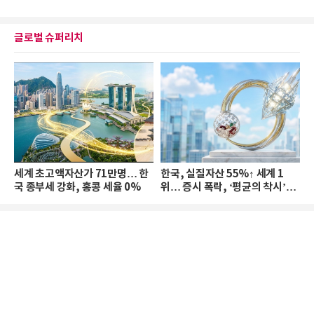
글로벌 슈퍼리치
세계 초고액자산가 71만명… 한
한국, 실질자산 55%↑ 세계 1
국 종부세 강화, 홍콩 세율 0%
위… 증시 폭락, ‘평균의 착시’와
부의 유동성 위기