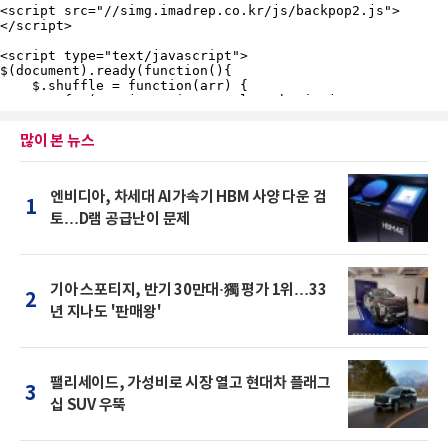
많이 본 뉴스
엔비디아, 차세대 AI가속기 HBM 사양 다운 검
1
토…D램 공급난이 문제
기아 스포티지, 반기 30만대·獨 평가 1위…33
2
년 지나도 '판매왕'
팰리세이드, 가성비로 시장 열고 현대차 플래그
3
십 SUV 우뚝