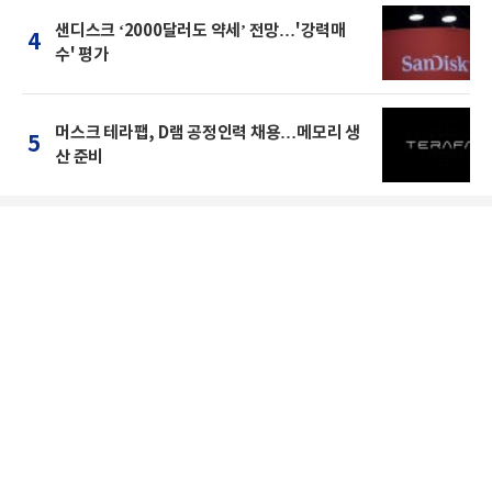
샌디스크 ‘2000달러도 약세’ 전망…'강력매
4
수' 평가
머스크 테라팹, D램 공정인력 채용…메모리 생
5
산 준비