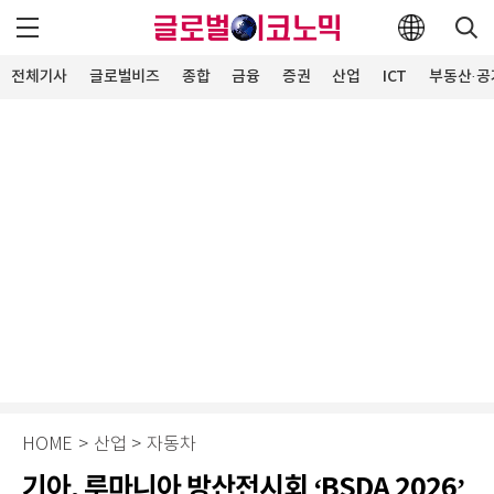
전체기사
글로벌비즈
종합
금융
증권
산업
ICT
부동산·공
HOME
>
산업
>
자동차
기아, 루마니아 방산전시회 ‘BSDA 2026’