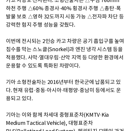
카고 차량도 전시된다. 소형전술차는 △수심 760mm
하천 주행 △60% 종경사·40% 횡경사 주행 △총탄·폭
발물 보호 △영하 32도까지 시동 가능 △전자파 차단 등
강력한 험지 주행 성능을 갖췄다.
이번에 전시되는 2인승 카고 차량은 공기 흡입구를 높여
침수를 막는 스노클(Snorkel)과 엔진 냉각 시스템 등을
적용했다. 사막·열대우림·산악 지역 등 다양한 환경에서
운용할 수 있도록 특화된 차량이다.
기아 소형전술차는 2016년부터 한국군에 납품되고 있
다. 현재 유럽·중동·아시아·태평양·중남미 등에서도 운
용되고 있다.
기아는 이와 함께 차세대 중형표준차(KMTV·Kia
Medium Tactical Vehicle), 대형표준차