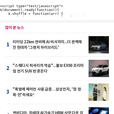
많이 본 뉴스
리터당 22km 연비에 AI 비서까지...더 완벽해
1
진 현대차 '그랜저 하이브리드'
"스웨디시 럭셔리의 역습"...볼보 EX90 프리미
2
엄 전기 SUV 판 흔든다
"폭염에 에어컨 사용 급증…삼성전자, '청·정·
3
확·인'하세요”
엔비디아, 차세대 AI가속기 HBM 사양 다운 검