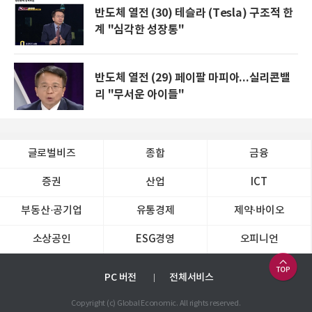
반도체 열전 (30) 테슬라 (Tesla) 구조적 한
계 "심각한 성장통"
반도체 열전 (29) 페이팔 마피아...실리콘밸
리 "무서운 아이들"
글로벌비즈
종합
금융
증권
산업
ICT
부동산·공기업
유통경제
제약∙바이오
소상공인
ESG경영
오피니언
PC 버전
전체서비스
Copyright (c) Global Economic. All rights reserved.