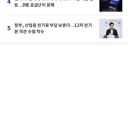
4
토…D램 공급난이 문제
정부, 산업용 전기료 부담 낮춘다…12차 전기
5
본 의견 수렴 착수