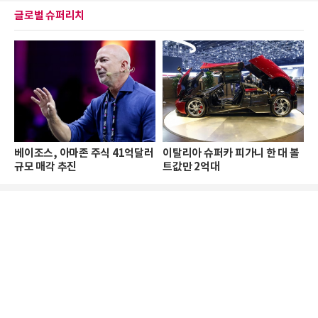
글로벌 슈퍼리치
베이조스, 아마존 주식 41억달러
이탈리아 슈퍼카 피가니 한 대 볼
규모 매각 추진
트값만 2억대