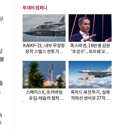
투데이 컴퍼니
무
KAI KF-21, 내부 무장창
폭스바겐, 10만명 감원
상
장착 스텔스 전투기로
'초강수'...포르쉐 오너
진화…5.5세대 도약
직접 경고
 불
선언
줄
도
스페이스X, 숏커버링
록히드 AI 전투기, 실제
유입-테슬라 합작
적외선 센서로 27차례
'테라팹' 호재로 15.83%
자율 요격 성공
급등
속
투