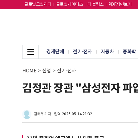
글로벌모빌리티
글로벌게이머즈
더 블링스
PDF지면보기
경제단체
전기·전자
자동차
중화학
HOME
>
산업
>
전기·전자
김정관 장관 "삼성전자 파
김태우 기자
입력
2026-05-14 21:32