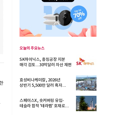
오늘의 주요뉴스
SK하이닉스, 충칭공장 지분
매각 검토…30억달러 자산 재편
효성비나케미칼, 2026년
한
상반기 5,500만 달러 흑자
전환… 4대 체...
스페이스X, 숏커버링 유입-
다
테슬라 합작 '테라팹' 호재로
15.83% ...