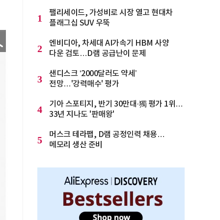
팰리세이드, 가성비로 시장 열고 현대차
1
플래그십 SUV 우뚝
엔비디아, 차세대 AI가속기 HBM 사양
2
다운 검토…D램 공급난이 문제
샌디스크 ‘2000달러도 약세’
3
전망…'강력매수' 평가
기아 스포티지, 반기 30만대·獨 평가 1위…
4
33년 지나도 '판매왕'
머스크 테라팹, D램 공정인력 채용…
5
메모리 생산 준비