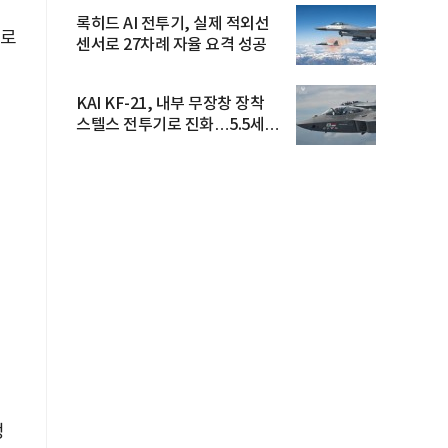
록히드 AI 전투기, 실제 적외선
으로
센서로 27차례 자율 요격 성공
KAI KF-21, 내부 무장창 장착
스텔스 전투기로 진화…5.5세대
도...
정