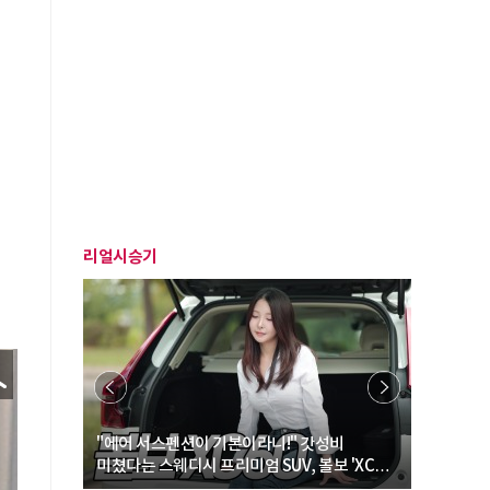
리얼시승기
… “여성·
"에어 서스펜션이 기본이라니!" 갓성비
"디자인 대
미쳤다는 스웨디시 프리미엄 SUV, 볼보 'XC60
크로스오버
B5 울트라'