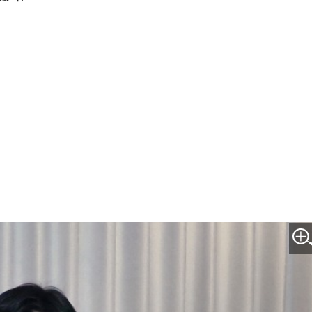
박지수 아나운서가 타본 ‘전설의 무쏘’
초보자도 반할 반전 매력”